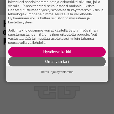
laitteellesi saadaksemme tietoja esimerkiksi sivuista, joilla
vierailit, IP-osoitteestasi sekä laitteesi ominaisuuksista.
Pääset tutustumaan yksityiskohtaisesti käyttötarkoituksiin ja
teknologiakumppaneihimme seuraavalla välilehdellä.
Hylkääminen voi vaikuttaa sivuston toimivuuteen ja
Huomio, kaikki Grand Theft Auto 6:n
käytettävyyteen.
odottajat: Netflixiin tulee pian
Jotkin teknologiamme voivat käsitellä tietoja myös ilman
suostumusta, jos niillä on siihen oikeutettu peruste. Voit
pakollista nähtävää
vastustaa tätä tai muuttaa asetuksiasi milloin tahansa
seuraavalla välilehdellä.
Hyväksyn kaikki
Omat valintani
Tietosuojakäytäntömme