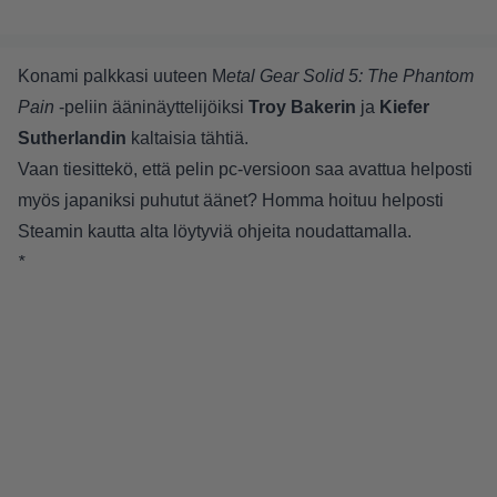
Konami palkkasi uuteen M
etal Gear Solid 5: The Phantom
Pain
-peliin ääninäyttelijöiksi
Troy Bakerin
ja
Kiefer
Sutherlandin
kaltaisia tähtiä.
Vaan tiesittekö, että pelin pc-versioon saa avattua helposti
myös japaniksi puhutut äänet? Homma hoituu helposti
Steamin kautta alta löytyviä ohjeita noudattamalla.
*