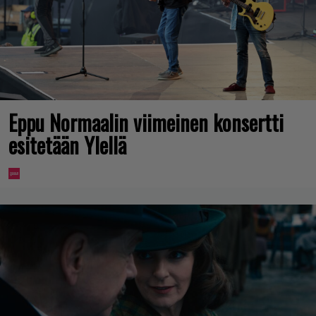
Eppu Normaalin viimeinen konsertti
esitetään Ylellä