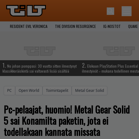
RESIDENT EVIL VERONICA
THE DIVISION RESURGENCE
IG-NOSTOT
QUAKE
1.
2.
No johan pomppasi: 30 vuotta sitten ilmestynyt
Elokuun PlayStation Plus Essential 
klassikkoräiskintä sai valtavasti lisää sisältöä
ilmestyivät – mukana todellinen mesta
PC
Open World
Toimintapelit
Metal Gear Solid
Pc-pelaajat, huomio! Metal Gear Solid
5 sai Konamilta paketin, jota ei
todellakaan kannata missata