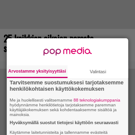
25 kaikkien aikojen parasta
supersankaripeliä listattu
Arvostamme yksityisyyttäsi
Valintasi
Tarvitsemme suostumuksesi tarjotaksemme
henkilökohtaisen käyttökokemuksen
Me ja huolellisesti valitsemamme
88 teknologiakumppania
hyödynnämme henkilötietoja tarjotaksemme paremman
käyttäjäkokemuksen sekä kohdentaaksemme sisältöä ja
mainoksia.
Hyväksymällä suostut tietojesi käyttöön seuraavasti
Käytämme laitetunnisteita ja tallennamme evästeitä