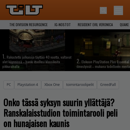
THE DIVISION RESURGENCE
IG-NOSTOT
RESIDENT EVIL VERONICA
QUAKE
1.
Rakastettu julkaisija täyttää 40 vuotta, valtavat
2.
alet käynnissä – hanki itsellesi klassikoita
Elokuun PlayStation Plus Essential 
pikkurahalla
ilmestyivät – mukana todellinen mesta
PC
Playstation 4
Xbox One
toimintaroolipelit
GreedFall
Onko tässä syksyn suurin yllättäjä?
Ranskalaisstudion toimintarooli peli
on hunajaisen kaunis