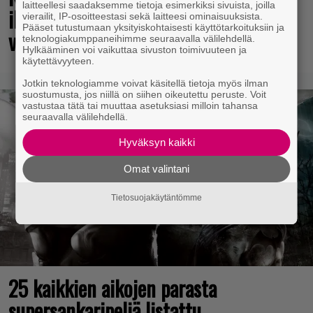
laitteellesi saadaksemme tietoja esimerkiksi sivuista, joilla
ilmestynyt klassikkoräiskintä sai
vierailit, IP-osoitteestasi sekä laitteesi ominaisuuksista.
Pääset tutustumaan yksityiskohtaisesti käyttötarkoituksiin ja
valtavasti lisää sisältöä
teknologiakumppaneihimme seuraavalla välilehdellä.
Hylkääminen voi vaikuttaa sivuston toimivuuteen ja
käytettävyyteen.
Jotkin teknologiamme voivat käsitellä tietoja myös ilman
suostumusta, jos niillä on siihen oikeutettu peruste. Voit
vastustaa tätä tai muuttaa asetuksiasi milloin tahansa
seuraavalla välilehdellä.
Hyväksyn kaikki
Omat valintani
Tietosuojakäytäntömme
25 kaikkien aikojen parasta
supersankaripeliä listattu