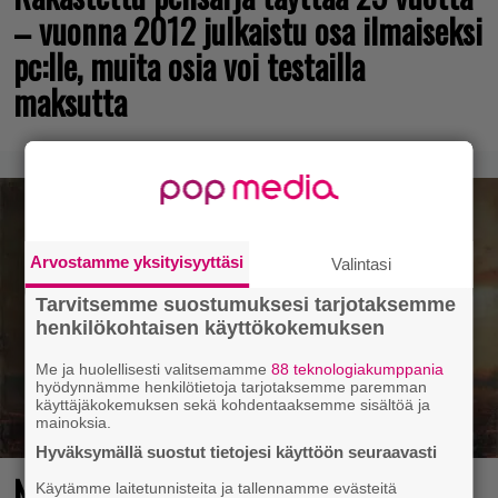
– vuonna 2012 julkaistu osa ilmaiseksi
pc:lle, muita osia voi testailla
maksutta
Arvostamme yksityisyyttäsi
Valintasi
Tarvitsemme suostumuksesi tarjotaksemme
henkilökohtaisen käyttökokemuksen
Me ja huolellisesti valitsemamme
88 teknologiakumppania
hyödynnämme henkilötietoja tarjotaksemme paremman
käyttäjäkokemuksen sekä kohdentaaksemme sisältöä ja
mainoksia.
Hyväksymällä suostut tietojesi käyttöön seuraavasti
No johan pomppasi: 30 vuotta sitten
Käytämme laitetunnisteita ja tallennamme evästeitä