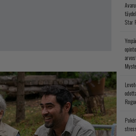
Avaru
täyde
Star 
Ympär
opint
arvos
Myste
Levoto
odott
Rogue
Poké
stres