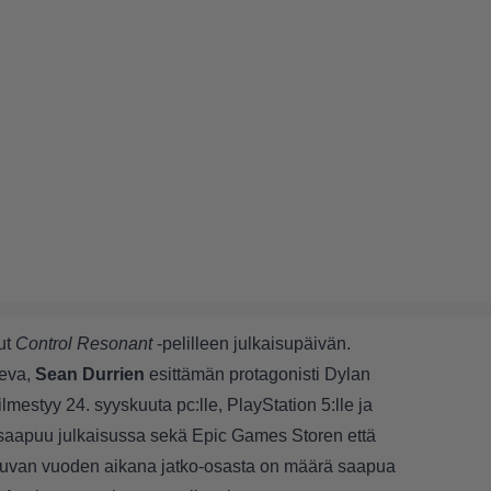
ut
Control Resonant
-pelilleen julkaisupäivän.
keva,
Sean Durrien
esittämän protagonisti Dylan
lmestyy 24. syyskuuta pc:lle, PlayStation 5:lle ja
o saapuu julkaisussa sekä Epic Games Storen että
luvan vuoden aikana jatko-osasta on määrä saapua