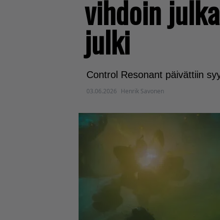
vihdoin julk
julki
Control Resonant päivättiin syy
03.06.2026
Henrik Savonen