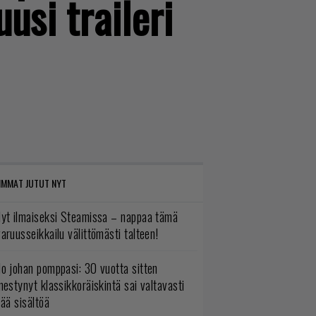
usi traileri
IMMAT JUTUT NYT
yt ilmaiseksi Steamissa – nappaa tämä
aruusseikkailu välittömästi talteen!
o johan pomppasi: 30 vuotta sitten
mestynyt klassikkoräiskintä sai valtavasti
sää sisältöä