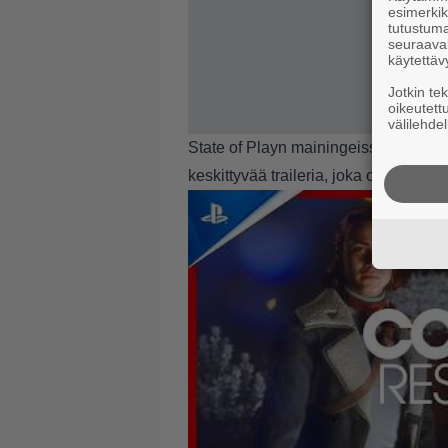
esimerkiks
tutustuma
seuraaval
käytettäv
Jotkin te
oikeutett
välilehdel
State of Playn mainingeissa
Control
keskittyvää traileria, joka on katselta