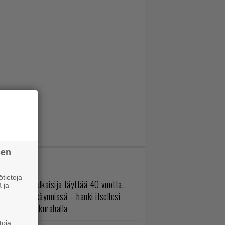
sen
IMMAT JUTUT
tietoja
akastettu julkaisija täyttää 40 vuotta,
 ja
ltavat alet käynnissä – hanki itsellesi
assikoita pikkurahalla
toja