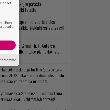
5 kaikkien aikojen parasta
. Pääset
e
persankaripeliä listattu
o johan pomppasi: 30 vuotta sitten
n siihen
uraavalla
mestynyt klassikkoräiskintä sai valtavasti
sää sisältöä
uomio, kaikki Grand Theft Auto 6:n
ottajat: Netflixiin tulee pian pakollista
ähtävää
äytäntömme
akastettu pelisarja täyttää 25 vuotta –
onna 2012 julkaistu osa ilmaiseksi pc:lle,
ita osia voi testailla maksutta
yt ilmaiseksi Steamissa – nappaa tämä
aruusseikkailu välittömästi talteen!