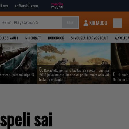
i.net
Leffatykki.com
KIRJAUDU
Etsi
NDLESS VAULT
MINECRAFT
ROBOROCK
SIIVOUSLAITEARVOSTELUT
ÄLYKELLO
5.
Rakastettu pelisarja täyttää 25 vuotta – vuonna
6.
parasta supersankaripeliä
2012 julkaistu osa ilmaiseksi pc:lle, muita osia voi
Huomio, 
testailla maksutta
Netflixiin t
peli sai