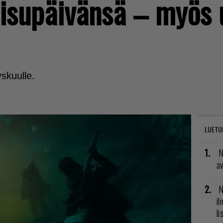
aisupäivänsä – myös u
skuulle.
LUETU
N
av
N
il
li