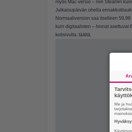
myös Mac-versio – niin Steamin kui
Julkaisupäivän ohella ennakkotilaukse
Normaaliversion saa itselleen 59,99 e
kuin digitaalisten – hinnat asettuvat 
kotisivulta,
täältä
.
Ar
Tarvit
käytt
Me ja huo
tarjotak
mainoksi
Hyväksym
Käytämme 