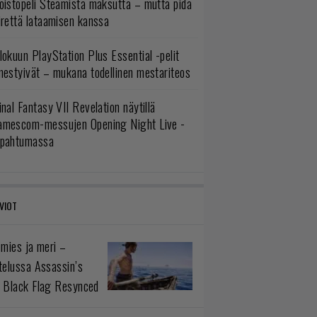
oistopeli Steamistä maksutta – mutta pidä
irettä lataamisen kanssa
lokuun PlayStation Plus Essential -pelit
mestyivät – mukana todellinen mestariteos
inal Fantasy VII Revelation näytillä
amescom-messujen Opening Night Live -
apahtumassa
VIOT
 mies ja meri –
telussa Assassin’s
 Black Flag Resynced