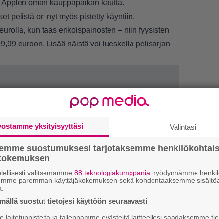
n Applen oman kauppapaikan kautta.
t pelistä on nyt myös pistetty käyntiin.
urolla, kun taas erikoispainosten – niin fyysisten
69,99 euroon. Lisää näistä voi lueskella pelisarjan
vostamme yksityisyyttäsi
Valintasi
semme suostumuksesi tarjotaksemme henkilökohtai
LUETU
ökokemuksen
lellisesti valitsemamme
88 teknologiakumppania
hyödynnämme henkilö
R
semme paremman käyttäjäkokemuksen sekä kohdentaaksemme sisältöä
a.
va
kl
ällä suostut tietojesi käyttöön seuraavasti
laitetunnisteita ja tallennamme evästeitä laitteellesi saadaksemme tie