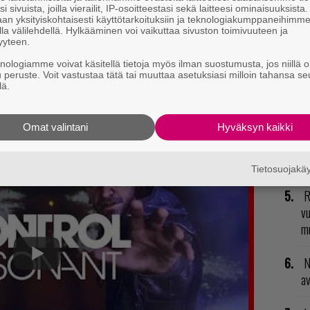
2
i sivuista, joilla vierailit, IP-osoitteestasi sekä laitteesi ominaisuuksista
an yksityiskohtaisesti käyttötarkoituksiin ja teknologiakumppaneihimm
su
la välilehdellä. Hylkääminen voi vaikuttaa sivuston toimivuuteen ja
yyteen.
N
knologiamme voivat käsitellä tietoja myös ilman suostumusta, jos niillä o
u peruste. Voit vastustaa tätä tai muuttaa asetuksiasi milloin tahansa se
il
lä.
li
 Resonantista
saatiin myös uutta, juonikuvioihin
vissa alta.
H
Omat valintani
Hyväksyn kaikki
od
n
Tietosuojak
R
vu
mu
N
av