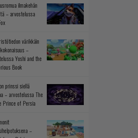
usromua ilmakehän
ltä – arvostelussa
Fox
istötiedon värikkäin
okokonaisuus –
telussa Yoshi and the
rious Book
n prinssi siellä
aa – arvostelussa The
 Prince of Persia
monit
sihelpotuksena –