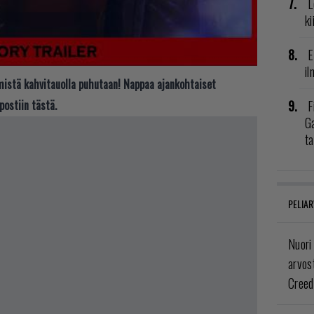
L
ki
E
il
t mistä kahvitauolla puhutaan! Nappaa ajankohtaiset
F
postiin tästä.
G
t
PELIAR
Nuori
arvos
Creed