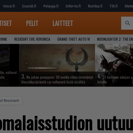
Voice.fi
Soundi.fi
Pelaaja.fi
Inferno.fi
Rumba.fi
Tilt.fi
Metel
TISET
PELIT
LAITTEET
CHINE
RESIDENT EVIL VERONICA
GRAND THEFT AUTO VI
MOONLIGHTER 2: THE E
tta, valtavat
3.
4.
oita
No johan pomppasi: 30 vuotta sitten ilmestynyt
25 kaikkien aikojen 
klassikkoräiskintä sai valtavasti lisää sisältöä
listattu
ol Resonant
malaisstudion uutuus