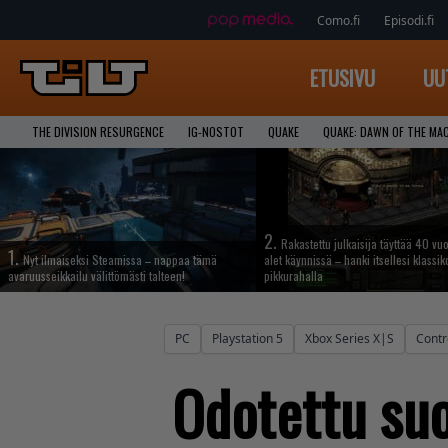
Como.fi
Episodi.fi
ETUSIVU
UU
THE DIVISION RESURGENCE
IG-NOSTOT
QUAKE
QUAKE: DAWN OF THE MA
2.
Rakastettu julkaisija täyttää 40 vuo
1.
Nyt ilmaiseksi Steamissa – nappaa tämä
alet käynnissä – hanki itsellesi klassik
avaruusseikkailu välittömästi talteen!
pikkurahalla
PC
Playstation 5
Xbox Series X|S
Contr
Odotettu suo