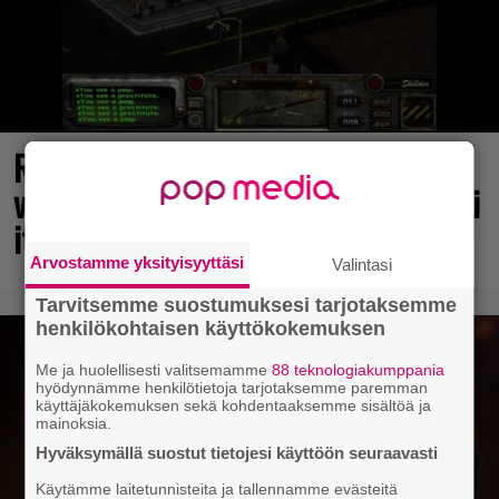
Rakastettu julkaisija täyttää 40
vuotta, valtavat alet käynnissä – hanki
itsellesi klassikoita pikkurahalla
Arvostamme yksityisyyttäsi
Valintasi
Tarvitsemme suostumuksesi tarjotaksemme
henkilökohtaisen käyttökokemuksen
Me ja huolellisesti valitsemamme
88 teknologiakumppania
hyödynnämme henkilötietoja tarjotaksemme paremman
käyttäjäkokemuksen sekä kohdentaaksemme sisältöä ja
mainoksia.
Hyväksymällä suostut tietojesi käyttöön seuraavasti
Käytämme laitetunnisteita ja tallennamme evästeitä