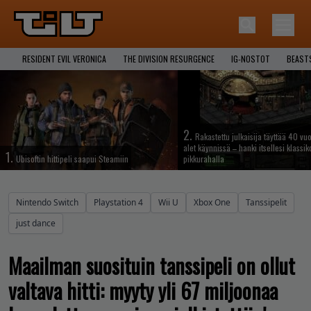
RESIDENT EVIL VERONICA
THE DIVISION RESURGENCE
IG-NOSTOT
BEAST
2.
Rakastettu julkaisija täyttää 40 vuo
alet käynnissä – hanki itsellesi klassik
1.
Ubisoftin hittipeli saapui Steamiin
pikkurahalla
Nintendo Switch
Playstation 4
Wii U
Xbox One
Tanssipelit
just dance
Maailman suosituin tanssipeli on ollut
valtava hitti: myyty yli 67 miljoonaa