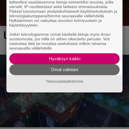
laitteellesi saadaksemme tietoja esimerkiksi sivuista, joilla
vierailit, IP-osoitteestasi sekä laitteesi ominaisuuksista.
Pääset tutustumaan yksityiskohtaisesti käyttötarkoituksiin ja
teknologiakumppaneihimme seuraavalla välilehdellä.
Hylkääminen voi vaikuttaa sivuston toimivuuteen ja
käytettävyyteen.
Ubisoftin hittipeli saapui Steamiin
Jotkin teknologiamme voivat käsitellä tietoja myös ilman
suostumusta, jos niillä on siihen oikeutettu peruste. Voit
vastustaa tätä tai muuttaa asetuksiasi milloin tahansa
seuraavalla välilehdellä.
Hyväksyn kaikki
Omat valintani
Tietosuojakäytäntömme