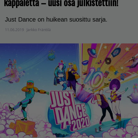
kappaletta – uusi osa julkistettiin!
Just Dance on huikean suosittu sarja.
11.06.2019
Jarkko Fräntilä