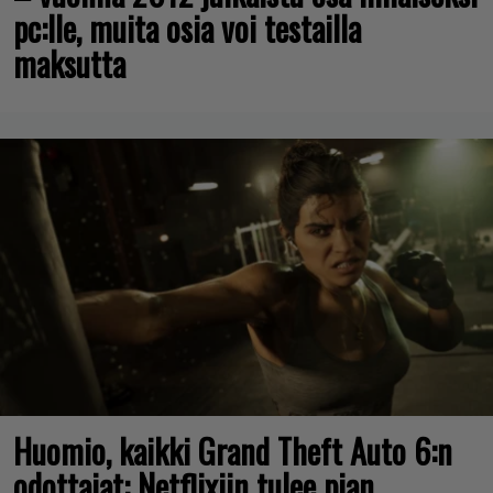
pc:lle, muita osia voi testailla
maksutta
Huomio, kaikki Grand Theft Auto 6:n
odottajat: Netflixiin tulee pian