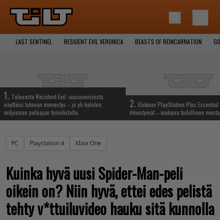
LAST SENTINEL
RESIDENT EVIL VERONICA
BEASTS OF REINCARNATION
GO
1.
Tulevasta Resident Evil -uusioversiosta
2.
näyttäisi tulevan menestys – jo yli kahden
Elokuun PlayStation Plus Essential 
miljoonan pelaajan toivelistalla
ilmestyivät – mukana todellinen mesta
PC
Playstation 4
Xbox One
Kuinka hyvä uusi Spider-Man-peli
oikein on? Niin hyvä, ettei edes pelistä
tehty v*ttuiluvideo hauku sitä kunnolla