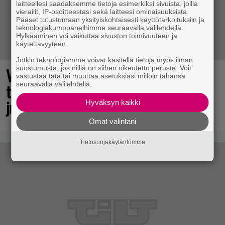
laitteellesi saadaksemme tietoja esimerkiksi sivuista, joilla
vierailit, IP-osoitteestasi sekä laitteesi ominaisuuksista.
Pääset tutustumaan yksityiskohtaisesti käyttötarkoituksiin ja
teknologiakumppaneihimme seuraavalla välilehdellä.
Hylkääminen voi vaikuttaa sivuston toimivuuteen ja
käytettävyyteen.
Jotkin teknologiamme voivat käsitellä tietoja myös ilman
suostumusta, jos niillä on siihen oikeutettu peruste. Voit
Vuonna 2018 nähdyn
vastustaa tätä tai muuttaa asetuksiasi milloin tahansa
seuraavalla välilehdellä.
toimintaroolipelin jatko-osa sai
julkaisupäivänsä
Hyväksyn kaikki
Omat valintani
Tietosuojakäytäntömme