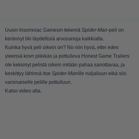
Uusin Insomniac Gamesin tekemä
Spider-Man
-peli on
kerännyt liki täydellisiä arvosanoja kaikkialta.
Kuinka hyvä peli oikein on? No niin hyvä, ettei edes
yleensä kovn piikikäs ja pottuileva Honest Game Trailers
ole keksinyt pelistä oikein mitään pahaa sanottavaa, ja
keskittyy lähinnä itse
Spider-Manille
naljailuun eikä siis
varsinaiselle pelille pottuiluun.
Katso video alta.