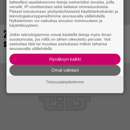
laitteellesi saadaksemme tietoja esimerkiksi sivuista, joilla
vierailit, IP-osoitteestasi sekä laitteesi ominaisuuksista.
Pääset tutustumaan yksityiskohtaisesti käyttötarkoituksiin ja
teknologiakumppaneihimme seuraavalla välilehdellä.
Hylkääminen voi vaikuttaa sivuston toimivuuteen ja
käytettävyyteen.
25 kaikkien aikojen parasta
Jotkin teknologiamme voivat käsitellä tietoja myös ilman
supersankaripeliä listattu
suostumusta, jos niillä on siihen oikeutettu peruste. Voit
vastustaa tätä tai muuttaa asetuksiasi milloin tahansa
seuraavalla välilehdellä.
Hyväksyn kaikki
Omat valintani
Tietosuojakäytäntömme