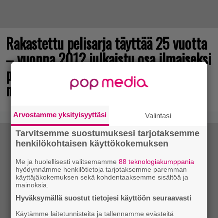
Rakastettu pelisarja täyttää 25 vuotta
– vuonna 2012 julkaistu osa ilmaiseksi
pc:lle, muita osia voi testailla
maksutta
Arvostamme yksityisyyttäsi
Valintasi
Tarvitsemme suostumuksesi tarjotaksemme
henkilökohtaisen käyttökokemuksen
Me ja huolellisesti valitsemamme
88 teknologiakumppania
hyödynnämme henkilötietoja tarjotaksemme paremman
käyttäjäkokemuksen sekä kohdentaaksemme sisältöä ja
mainoksia.
Hyväksymällä suostut tietojesi käyttöön seuraavasti
Käytämme laitetunnisteita ja tallennamme evästeitä