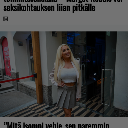
seksikohtauksen liian pitkälle
”Mitä isompi vehje, sen paremmin