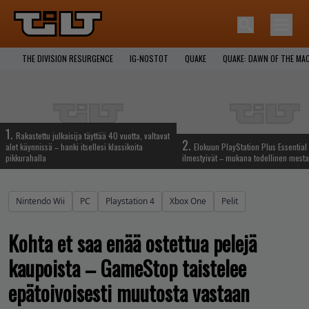
THE DIVISION RESURGENCE
IG-NOSTOT
QUAKE
QUAKE: DAWN OF THE MA
1.
Rakastettu julkaisija täyttää 40 vuotta, valtavat
2.
alet käynnissä – hanki itsellesi klassikoita
Elokuun PlayStation Plus Essential 
pikkurahalla
ilmestyivät – mukana todellinen mesta
Nintendo Wii
PC
Playstation 4
Xbox One
Pelit
Kohta et saa enää ostettua pelejä
kaupoista – GameStop taistelee
epätoivoisesti muutosta vastaan