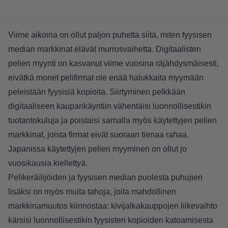
Viime aikoina on ollut paljon puhetta siitä, miten fyysisen
median markkinat elävät murrosvaihetta. Digitaalisten
pelien myynti on kasvanut viime vuosina räjähdysmäisesti,
eivätkä monet pelifirmat ole enää halukkaita myymään
peleistään fyysisiä kopioita. Siirtyminen pelkkään
digitaaliseen kaupankäyntiin vähentäisi luonnollisestikin
tuotantokuluja ja poistaisi samalla myös käytettyjen pelien
markkinat, joista firmat eivät suoraan tienaa rahaa.
Japanissa käytettyjen pelien myyminen on ollut jo
vuosikausia kiellettyä.
Pelikeräilijöiden ja fyysisen median puolesta puhujien
lisäksi on myös muita tahoja, joita mahdollinen
markkinamuutos kiinnostaa: kivijalkakauppojen liikevaihto
kärsisi luonnollisestikin fyysisten kopioiden katoamisesta