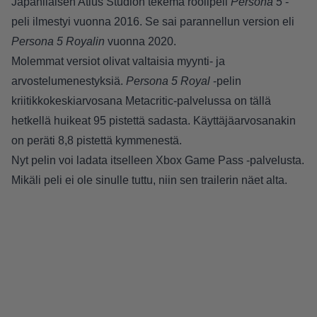
Japanilaisen Atlus Studion tekemä roolipeli
Persona 5
-
peli ilmestyi vuonna 2016. Se sai parannellun version eli
Persona 5 Royalin
vuonna 2020.
Molemmat versiot olivat valtaisia myynti- ja
arvostelumenestyksiä.
Persona 5 Royal
-pelin
kriitikkokeskiarvosana Metacritic-palvelussa on tällä
hetkellä huikeat 95 pistettä sadasta. Käyttäjäarvosanakin
on peräti 8,8 pistettä kymmenestä.
Nyt pelin voi ladata itselleen Xbox Game Pass -palvelusta.
Mikäli peli ei ole sinulle tuttu, niin sen trailerin näet alta.