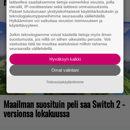
mutta pidä kiirettä lataamisen kanssa
laitteellesi saadaksemme tietoja esimerkiksi sivuista, joilla
vierailit, IP-osoitteestasi sekä laitteesi ominaisuuksista.
Pääset tutustumaan yksityiskohtaisesti käyttötarkoituksiin ja
teknologiakumppaneihimme seuraavalla välilehdellä.
Hylkääminen voi vaikuttaa sivuston toimivuuteen ja
käytettävyyteen.
Jotkin teknologiamme voivat käsitellä tietoja myös ilman
suostumusta, jos niillä on siihen oikeutettu peruste. Voit
vastustaa tätä tai muuttaa asetuksiasi milloin tahansa
seuraavalla välilehdellä.
Hyväksyn kaikki
Omat valintani
Tietosuojakäytäntömme
Maailman suosituin peli saa Switch 2 -
versionsa lokakuussa