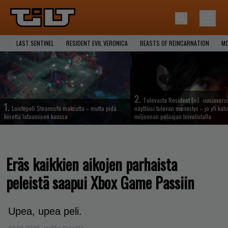
LAST SENTINEL
RESIDENT EVIL VERONICA
BEASTS OF REINCARNATION
MO
2.
Tulevasta Resident Evil -uusiovers
1.
Loistopeli Steamistä maksutta – mutta pidä
näyttäisi tulevan menestys – jo yli ka
kiirettä lataamisen kanssa
miljoonan pelaajan toivelistalla
Eräs kaikkien aikojen parhaista
peleistä saapui Xbox Game Passiin
Upea, upea peli.