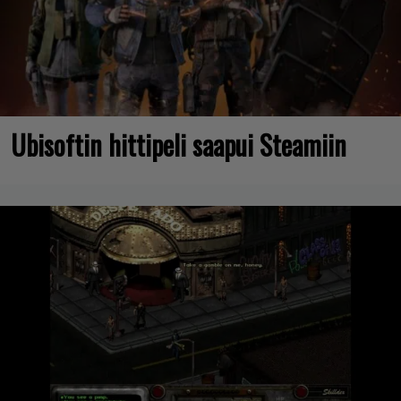
Ubisoftin hittipeli saapui Steamiin