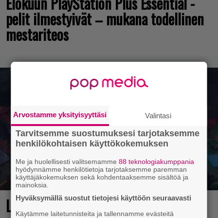
Elokuun PlayStation Plus Essential -
pelit ilmestyivät – mukana todellinen
mestariteos
Arvostamme yksityisyyttäsi
Valintasi
Tarvitsemme suostumuksesi tarjotaksemme
henkilökohtaisen käyttökokemuksen
Me ja huolellisesti valitsemamme
88 teknologiakumppania
hyödynnämme henkilötietoja tarjotaksemme paremman
käyttäjäkokemuksen sekä kohdentaaksemme sisältöä ja
mainoksia.
Hyväksymällä suostut tietojesi käyttöön seuraavasti
Loistopeli Steamistä maksutta –
Käytämme laitetunnisteita ja tallennamme evästeitä