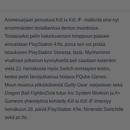
Animesarjaan perustuva Kill la Kill: IF -mätkintä olisi nyt
ensimmäisten testattavissa demon muodossa.
Toistaiseksi pelin kokeiluversion kimppuun pääsee
ainoastaan PlayStation 4:llä, jossa sen voi pistää
lataukseen PlayStation Storesta,
tästä
. Myöhemmin
virallisen julkaisun kynnyksellä peli saadaan kuitenkin
vielä 22. heinäkuuta myös Switch-omistajien testiin,
kertoo pelin länsijulkaisua hoitava PQube Games.
Muun muassa pitkäikäisestä
Guilty Gear
-sarjastaan sekä
Dragon Ball FighterZista
tutun Arc System Worksin ja A+
Gamesin yhteistyönä kehitelty
Kill la Kill: IF
ilmestyy
heinäkuun 26. päivä PlayStation 4:lle, Nintendo Switchille
sekä pc:lle.