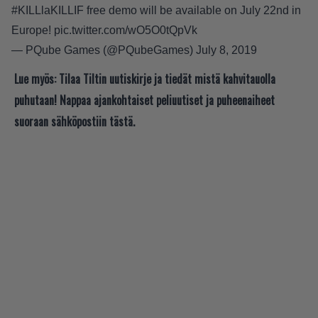
#KILLlaKILLIF
free demo will be available on July 22nd in
Europe!
pic.twitter.com/wO5O0tQpVk
— PQube Games (@PQubeGames)
July 8, 2019
Lue myös:
Tilaa Tiltin uutiskirje ja tiedät mistä kahvitauolla
puhutaan! Nappaa ajankohtaiset peliuutiset ja puheenaiheet
suoraan sähköpostiin tästä.