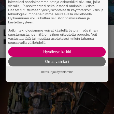
laitteellesi saadaksemme tietoja esimerkiksi sivuista, joilla
vierailit, IP-osoitteestasi sekä laitteesi ominaisuuksista.
Pääset tutustumaan yksityiskohtaisesti käyttötarkoituksiin ja
teknologiakumppaneihimme seuraavalla välilehdellä.
Hylkääminen voi vaikuttaa sivuston toimivuuteen ja
käytettävyyteen.
Loistopeli Steamistä maksutta –
Jotkin teknologiamme voivat käsitellä tietoja myös ilman
suostumusta, jos niillä on siihen oikeutettu peruste. Voit
mutta pidä kiirettä lataamisen kanssa
vastustaa tätä tai muuttaa asetuksiasi milloin tahansa
seuraavalla välilehdellä.
Hyväksyn kaikki
Omat valintani
Tietosuojakäytäntömme