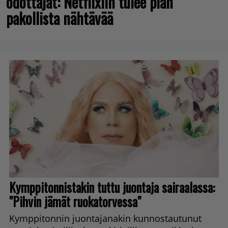
odottajat: Netflixiin tulee pian
pakollista nähtävää