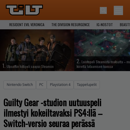
RESIDENT EVIL VERONICA
THE DIVISION RESURGENCE
IG-NOSTOT
BEAST
2.
Loistopeli Steamistä maksutta – mu
1.
Ubisoftin hittipeli saapui Steamiin
kiirettä lataamisen kanssa
Nintendo Switch
PC
Playstation 4
Tappelupelit
Guilty Gear -studion uutuuspeli
ilmestyi kokeiltavaksi PS4:llä –
Switch-versio seuraa perässä