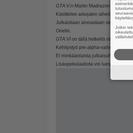
esimerkiks
GTA V:n
Martin Madrazon on mukana 
tutustuma
seuraaval
Käsittelee arkojakin aiheita, kuten H
käytettäv
Julkaistaan ainoastaan seuraavalle la
Jotkin te
Onelle.
oikeutett
välilehdel
GTA VI
on tällä hetkellä studion pää
Kehitystyö pre-alpha-vaiheessa.
Ei minkäänlaista julkaisuhaarukkaa m
Lisäspekulaatiota voi lueskella suor