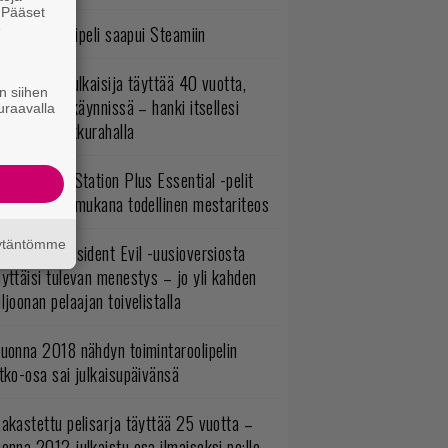
. Pääset
e
bisoftin hittipeli saapui Steamiin
akastettu julkaisija täyttää 40 vuotta,
n siihen
ltavat alet käynnissä – hanki itsellesi
uraavalla
assikoita pikkurahalla
lokuun PlayStation Plus Essential -pelit
mestyivät – mukana todellinen mestariteos
äytäntömme
ulevasta Resident Evil -uusioversiosta
yttäisi tulevan menestys – jo yli kahden
ljoonan pelaajan toivelistalla
uonna 2018 nähdyn toimintaroolipelin
tko-osa sai julkaisupäivänsä
akastettu pelisarja täyttää 25 vuotta –
onna 2012 julkaistu osa ilmaiseksi pc:lle,