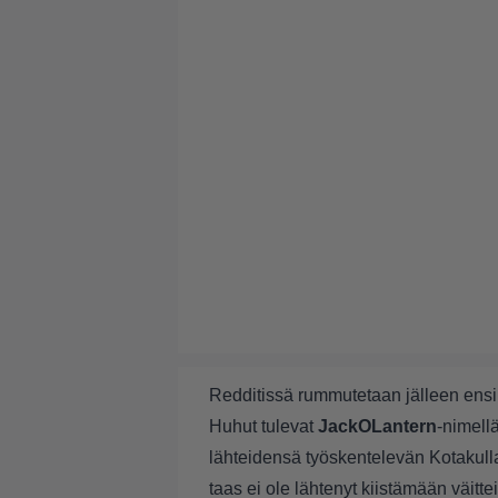
Redditissä rummutetaan jälleen en
Huhut tulevat
JackOLantern
-nimellä
lähteidensä työskentelevän Kotakulla
taas ei ole lähtenyt kiistämään väitte