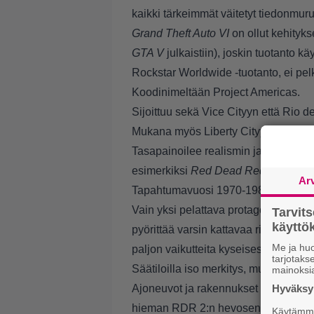
kaikki tärkeimmät väitetyt tiedonmuru
Grand Theft Auto VI
on ollut kehityk
GTA V
julkaistiin), joskin tuotanto k
Rockstar Worldwide -tuotanto, ei pel
Koodinimeltään Project Americas.
Sijoittuu sekä Vice Cityyn että Rio de
Mukana myös Liberty Cityyn sijoittuvi
Tasapainoilee realismin ja arcaden vä
esimerkiksi
Red Dead Redemption 
Ar
Tapahtumavuosi 1970-1980.
Vain yksi pelattava protagonisti, su
Tarvit
käytt
pyörittää varsin kattavaa rikollisbisn
Me ja huo
paljon vaikutteita kyseisestä sarjasta
tarjotak
Säätiloilla iso merkitys, mukana hurri
mainoksi
Ajoneuvot ja rakennukset muuttuvat
Hyväksym
hieman RDR 2:n hevosen tapaan.
Käytämme 