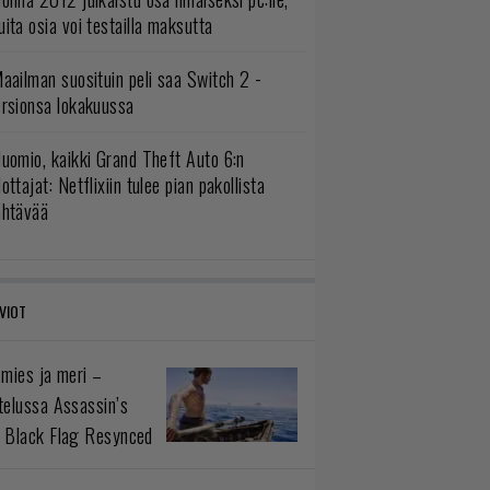
ita osia voi testailla maksutta
aailman suosituin peli saa Switch 2 -
ersionsa lokakuussa
uomio, kaikki Grand Theft Auto 6:n
ottajat: Netflixiin tulee pian pakollista
ähtävää
VIOT
 mies ja meri –
telussa Assassin’s
 Black Flag Resynced