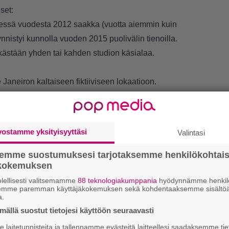
set:
sessä vuodesta 2012 saakka (vuotta aiemmin kuin
äynnistyi kunnolla vuoden 2015 puolivälin tienoilla.
kästään yhden tai kahden studion käsialaa.
 Janeiron kaltaiseen fiktiiviseen lokaatioon.
a lineaarisia tehtäviä.
limaastossa, ei ole yhtä realistinen, kuin
2
.
vostamme yksityisyyttäsi
Valintasi
kupuoleltaan mies. Aloitteleva huumelordi, tehtävänä
semme suostumuksesi tarjotaksemme henkilökohtai
ökokemuksen
estä Netflix-sarja
Narcosin
tapaan. On myös ottanut
lellisesti valitsemamme
88 teknologiakumppania
hyödynnämme henkilö
.
LUETU
semme paremman käyttäjäkokemuksen sekä kohdentaaksemme sisältöä
kaaneja ja tulvia.
a.
L
 ajanjakson mukaan. Omaa autoa voi tuunata
ällä suostut tietojesi käyttöön seuraavasti
ki
laitetunnisteita ja tallennamme evästeitä laitteellesi saadaksemme tie