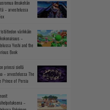
usromua ilmakehän
ltä – arvostelussa
Fox
istötiedon värikkäin
okokonaisuus –
telussa Yoshi and the
rious Book
n prinssi siellä
aa – arvostelussa The
 Prince of Persia
monit
sihelpotuksena –
telussa Pokémon