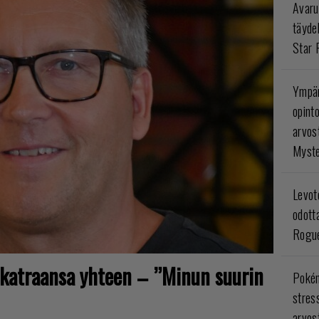
Avaru
täyde
Star 
Ympär
opint
arvos
Myste
Levoto
odott
Rogue
sikatraansa yhteen – ”Minun suurin
Poké
stres
arvos