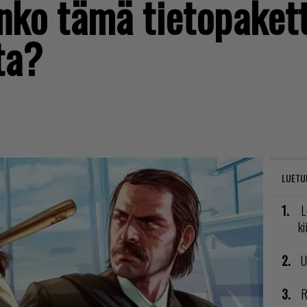
ko tämä tietopakett
ta?
LUETU
L
ki
U
R