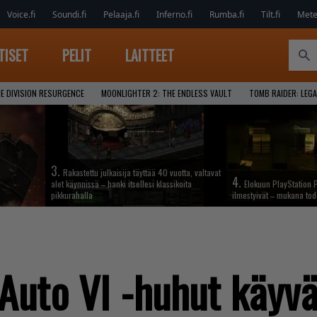
Voice.fi
Soundi.fi
Pelaaja.fi
Inferno.fi
Rumba.fi
Tilt.fi
Metel
TISET
PELIT
LAITTEET
E DIVISION RESURGENCE
MOONLIGHTER 2: THE ENDLESS VAULT
TOMB RAIDER: LEGA
3.
Rakastettu julkaisija täyttää 40 vuotta, valtavat
4.
alet käynnissä – hanki itsellesi klassikoita
Elokuun PlayStation P
pikkurahalla
ilmestyivät – mukana tod
Auto VI -huhut käyvä