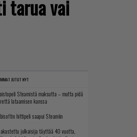
i tarua vai
IMMAT JUTUT NYT
oistopeli Steamistä maksutta – mutta pidä
irettä lataamisen kanssa
bisoftin hittipeli saapui Steamiin
akastettu julkaisija täyttää 40 vuotta,