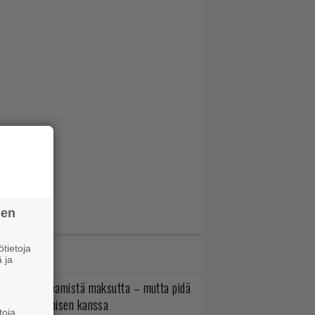
sen
tietoja
IMMAT JUTUT
 ja
oistopeli Steamistä maksutta – mutta pidä
irettä lataamisen kanssa
toja