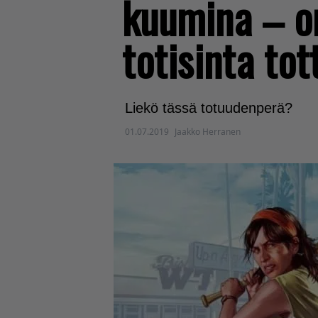
kuumina – on
totisinta tot
Liekö tässä totuudenperä?
01.07.2019
Jaakko Herranen