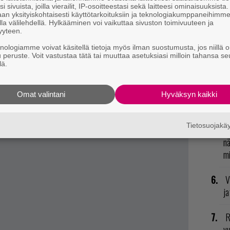
i sivuista, joilla vierailit, IP-osoitteestasi sekä laitteesi ominaisuuksista
tarinassa isänsä kera.
an yksityiskohtaisesti käyttötarkoituksiin ja teknologiakumppaneihimm
U
la välilehdellä. Hylkääminen voi vaikuttaa sivuston toimivuuteen ja
IV:tä ja maahanmuuttokriisi.
yyteen.
itesukupolvelle, EI PlayStation 4:lle tai Xbox
R
knologiamme voivat käsitellä tietoja myös ilman suostumusta, jos niillä o
va
u peruste. Voit vastustaa tätä tai muuttaa asetuksiasi milloin tahansa se
lä.
kl
fokus, mutta työn alla myös
Bully 2
.
E
Omat valintani
Hyväksyn kaikki
ääritelty.
il
aan Redditistä,
täältä
.
Tietosuojak
T
nä
mi
V
ja
R
vu