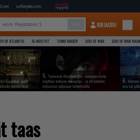
i.net
Leffatykki.com
KIRJAUDU
Etsi
CY OF ATLANTIS
IG-NOSTOT
TOMB RAIDER
GOD OF WAR
GOD OF WAR RAG
5.
Tulevasta Resident Evil -uusioversiosta
6.
lus Essential -pelit
näyttäisi tulevan menestys – jo yli kahden
Vuonna 
ellinen mestariteos
miljoonan pelaajan toivelistalla
osa sai jul
t taas