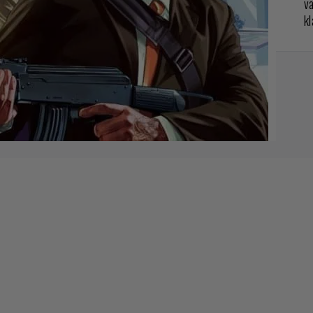
va
kl