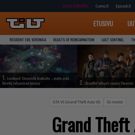
Como.fi
Episodi.fi
ETUSIVU
UU
RESIDENT EVIL VERONICA
BEASTS OF REINCARNATION
LAST SENTINEL
TH
1.
Loistopeli Steamistä maksutta – mutta pidä
2.
kiirettä lataamisen kanssa
Ubisoftin hittipeli saapui Steamiin
GTA VI (Grand Theft Auto VI)
IG-nostot
Grand Theft 