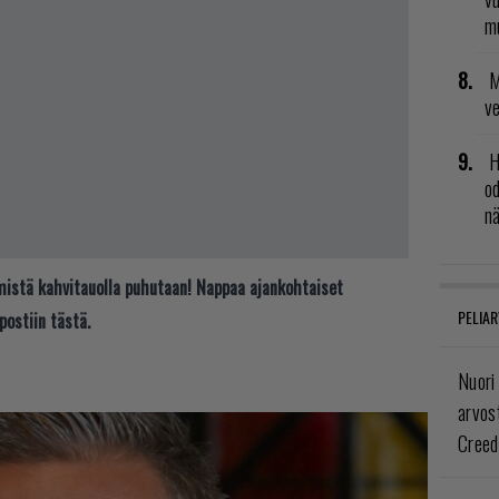
mu
M
v
H
od
n
t mistä kahvitauolla puhutaan! Nappaa ajankohtaiset
PELIAR
postiin tästä.
Nuori
arvos
Creed