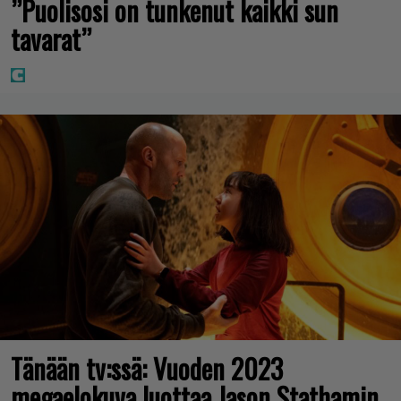
”Puolisosi on tunkenut kaikki sun
tavarat”
Tänään tv:ssä: Vuoden 2023
megaelokuva luottaa Jason Stathamin