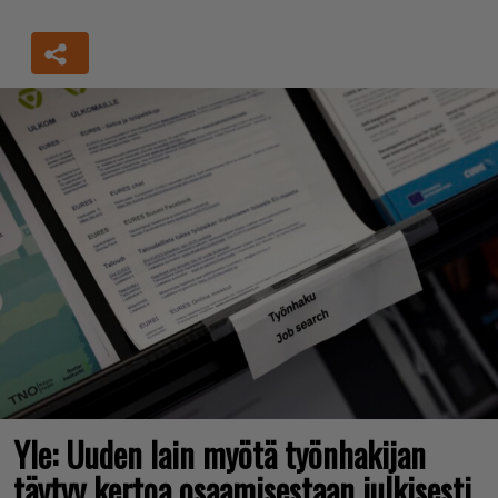
Yle: Uuden lain myötä työnhakijan
täytyy kertoa osaamisestaan julkisesti