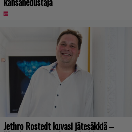
kansanedustaja
Jethro Rostedt kuvasi jätesäkkiä –