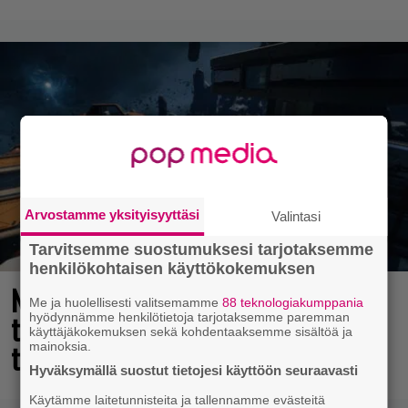
Arvostamme yksityisyyttäsi
Valintasi
Tarvitsemme suostumuksesi tarjotaksemme
henkilökohtaisen käyttökokemuksen
Nyt ilmaiseksi Steamissa – nappaa
Me ja huolellisesti valitsemamme
88 teknologiakumppania
tämä avaruusseikkailu välittömästi
hyödynnämme henkilötietoja tarjotaksemme paremman
käyttäjäkokemuksen sekä kohdentaaksemme sisältöä ja
talteen!
mainoksia.
Hyväksymällä suostut tietojesi käyttöön seuraavasti
Käytämme laitetunnisteita ja tallennamme evästeitä