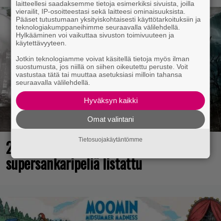
laitteellesi saadaksemme tietoja esimerkiksi sivuista, joilla
vierailit, IP-osoitteestasi sekä laitteesi ominaisuuksista.
Pääset tutustumaan yksityiskohtaisesti käyttötarkoituksiin ja
teknologiakumppaneihimme seuraavalla välilehdellä.
Hylkääminen voi vaikuttaa sivuston toimivuuteen ja
käytettävyyteen.
Jotkin teknologiamme voivat käsitellä tietoja myös ilman
suostumusta, jos niillä on siihen oikeutettu peruste. Voit
vastustaa tätä tai muuttaa asetuksiasi milloin tahansa
seuraavalla välilehdellä.
Hyväksyn kaikki
Omat valintani
25 kaikkien aikojen parasta
Tietosuojakäytäntömme
supersankaripeliä listattu