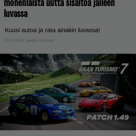
monenlaista uutta sisältöä jälleen
luvassa
Kuusi autoa ja rata ainakin luvassa!
08.07.2024
Jaakko Herranen