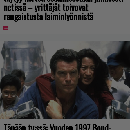
netissä – yrittäjät toivovat
rangaistusta laiminlyönnistä
Tänään tv:ssä: Vuoden 1997 Bond-