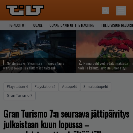
IG-NOSTOT
QUAKE
QUAKE: DAWN OF THE MACHINE
THE DIVISION RESUR
1.
2.
Nyt ilmaiseksi Steamissa – nappaa tämä
Nämä pelit voit ladata maksutta –
avaruusseikkailu välittömästi talteen!
todella kehuttu arvostelumenestys
Playstation 4
Playstation 5
Autopelit
Simulaatiopelit
Gran Turismo 7
Gran Turismo 7:n seuraava jättipäivitys
julkaistaan kuun lopussa –