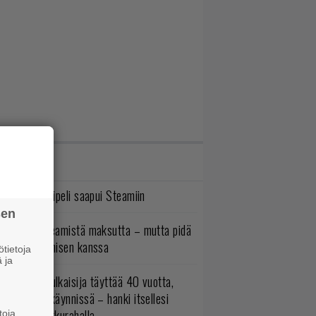
IMMAT JUTUT
bisoftin hittipeli saapui Steamiin
sen
oistopeli Steamistä maksutta – mutta pidä
irettä lataamisen kanssa
tietoja
 ja
akastettu julkaisija täyttää 40 vuotta,
ltavat alet käynnissä – hanki itsellesi
assikoita pikkurahalla
toja