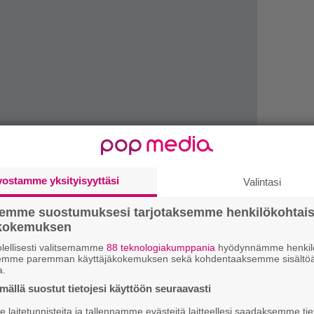
LUETU
vostamme yksityisyyttäsi
Valintasi
U
semme suostumuksesi tarjotaksemme henkilökohtai
L
ökokemuksen
ki
lellisesti valitsemamme
88 teknologiakumppania
hyödynnämme henkilö
semme paremman käyttäjäkokemuksen sekä kohdentaaksemme sisältöä
a.
R
ällä suostut tietojesi käyttöön seuraavasti
va
kl
laitetunnisteita ja tallennamme evästeitä laitteellesi saadaksemme tie