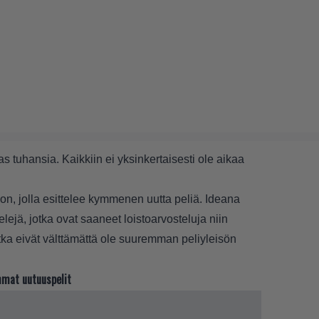
as tuhansia. Kaikkiin ei yksinkertaisesti ole aikaa
n, jolla esittelee kymmenen uutta peliä. Ideana
elejä, jotka ovat saaneet loistoarvosteluja niin
 jotka eivät välttämättä ole suuremman peliyleisön
mmat uutuuspelit