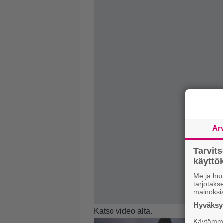
Ar
Tarvit
käytt
Me ja huo
tarjotak
mainoksi
Hyväksym
Katso video alta.
Käytämme 