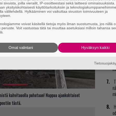
i sivuista, joilla vierailit, IP-osoitteestasi sekä laitteesi ominaisuuksista
an yksityiskohtaisesti käyttötarkoituksiin ja teknologiakumppaneihimm
E
la välilehdellä. Hylkääminen voi vaikuttaa sivuston toimivuuteen ja
yyteen.
il
knologiamme voivat käsitellä tietoja myös ilman suostumusta, jos niillä o
u peruste. Voit vastustaa tätä tai muuttaa asetuksiasi milloin tahansa se
N
lä.
il
li
Omat valintani
Hyväksyn kaikki
R
vu
Tietosuojak
mu
T
nä
mi
t mistä kahvitauolla puhutaan! Nappaa ajankohtaiset
postiin tästä.
H
od