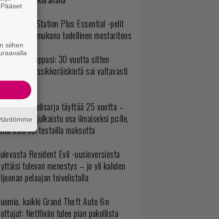
. Pääset
e
lokuun PlayStation Plus Essential -pelit
mestyivät – mukana todellinen mestariteos
n siihen
uraavalla
o johan pomppasi: 30 vuotta sitten
mestynyt klassikkoräiskintä sai valtavasti
sää sisältöä
akastettu pelisarja täyttää 25 vuotta –
onna 2012 julkaistu osa ilmaiseksi pc:lle,
äytäntömme
ita osia voi testailla maksutta
ulevasta Resident Evil -uusioversiosta
yttäisi tulevan menestys – jo yli kahden
ljoonan pelaajan toivelistalla
uomio, kaikki Grand Theft Auto 6:n
ottajat: Netflixiin tulee pian pakollista