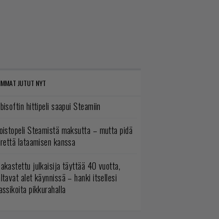
IMMAT JUTUT NYT
bisoftin hittipeli saapui Steamiin
oistopeli Steamistä maksutta – mutta pidä
irettä lataamisen kanssa
akastettu julkaisija täyttää 40 vuotta,
ltavat alet käynnissä – hanki itsellesi
assikoita pikkurahalla