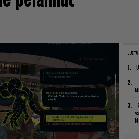
LUETU
U
L
ki
R
va
kl