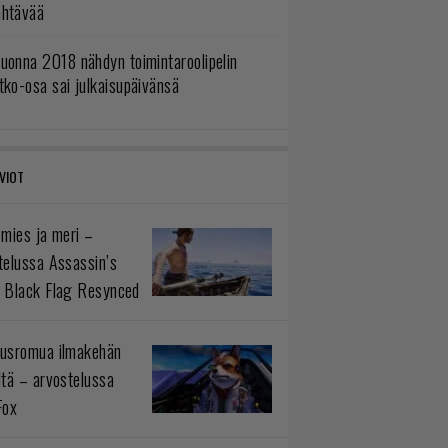
ähtävää
uonna 2018 nähdyn toimintaroolipelin
tko-osa sai julkaisupäivänsä
VIOT
 mies ja meri –
telussa Assassin’s
 Black Flag Resynced
usromua ilmakehän
ltä – arvostelussa
Fox