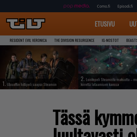
Como.fi
Episodi.fi
ETUSIVU
UU
RESIDENT EVIL VERONICA
THE DIVISION RESURGENCE
IG-NOSTOT
BEAST
2.
Loistopeli Steamistä maksutta – mu
1.
Ubisoftin hittipeli saapui Steamiin
kiirettä lataamisen kanssa
Tässä kymmen
luultavasti 