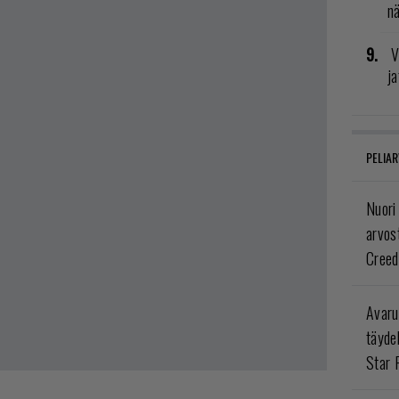
n
V
ja
PELIAR
Nuori
arvos
Creed
Avaru
täyde
Star 