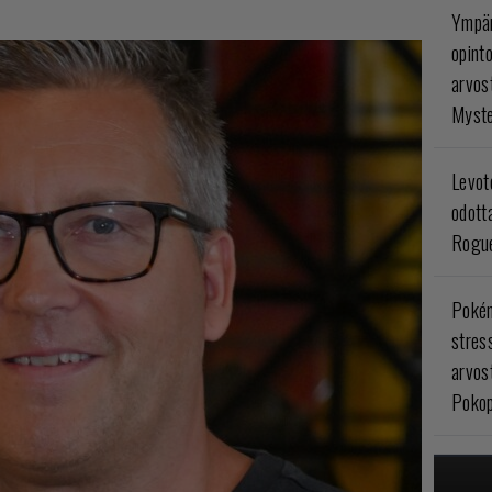
Ympär
opint
arvos
Myste
Levoto
odott
Rogue
Poké
stres
arvos
Pokop