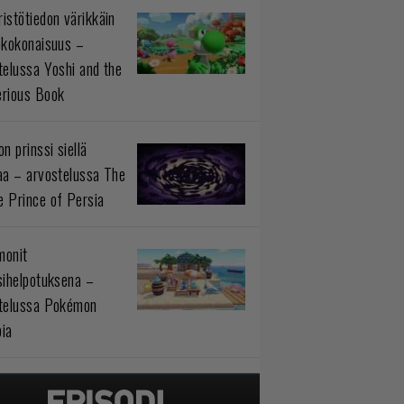
istötiedon värikkäin
okokonaisuus –
telussa Yoshi and the
rious Book
n prinssi siellä
aa – arvostelussa The
 Prince of Persia
monit
sihelpotuksena –
telussa Pokémon
ia