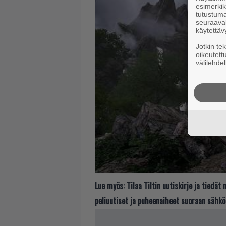
esimerkiks
tutustuma
seuraaval
käytettäv
Jotkin te
oikeutett
välilehdel
Lue myös:
Tilaa Tiltin uutiskirje ja tiedä
peliuutiset ja puheenaiheet suoraan sähkö