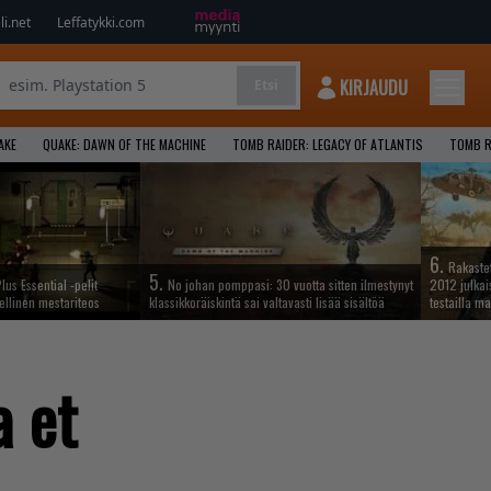
i.net
Leffatykki.com
KIRJAUDU
Etsi
AKE
QUAKE: DAWN OF THE MACHINE
TOMB RAIDER: LEGACY OF ATLANTIS
TOMB R
6.
Rakastet
5.
lus Essential -pelit
No johan pomppasi: 30 vuotta sitten ilmestynyt
2012 julkais
ellinen mestariteos
klassikkoräiskintä sai valtavasti lisää sisältöä
testailla ma
a et