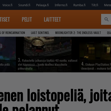
Voice.fi
Soundi.fi
Pelaaja.fi
Inferno.fi
Rumba.fi
Tilt.fi
Metel
TISET
PELIT
LAITTEET
S OF REINCARNATION
LAST SENTINEL
MOONLIGHTER 2: THE ENDLESS VAULT
QU
3.
Rakastettu julkaisija täyttää 40 vuotta, valtavat
4.
tta pidä
alet käynnissä – hanki itsellesi klassikoita
Elokuun PlayStation P
pikkurahalla
ilmestyivät – mukana tod
en loistopeliä, joit
ole pelannut