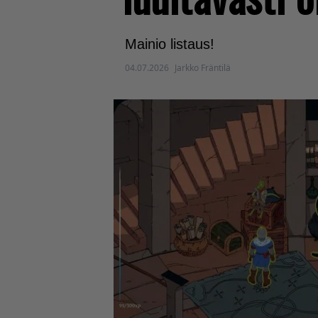
Mainio listaus!
04.07.2026
Jarkko Fräntilä