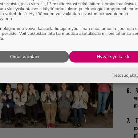
i sivuista, joilla vierailit, IP-osoitteestasi sekä laitteesi ominaisuuksista
R
an yksityiskohtaisesti käyttötarkoituksiin ja teknologiakumppaneihimm
la välilehdellä. Hylkääminen voi vaikuttaa sivuston toimivuuteen ja
va
yyteen.
kl
knologiamme voivat käsitellä tietoja myös ilman suostumusta, jos niillä o
u peruste. Voit vastustaa tätä tai muuttaa asetuksiasi milloin tahansa se
E
lä.
il
Omat valintani
Hyväksyn kaikki
N
il
li
Tietosuojak
R
vu
mu
T
nä
mi