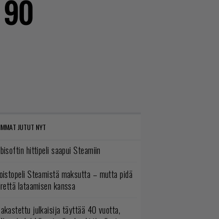
t 90
IMMAT JUTUT NYT
bisoftin hittipeli saapui Steamiin
oistopeli Steamistä maksutta – mutta pidä
irettä lataamisen kanssa
akastettu julkaisija täyttää 40 vuotta,