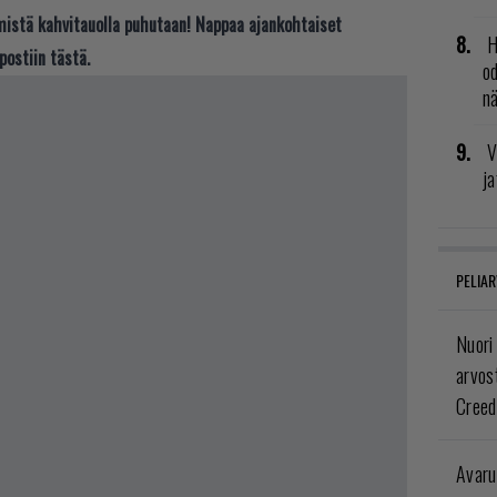
t mistä kahvitauolla puhutaan! Nappaa ajankohtaiset
H
postiin tästä.
od
n
V
ja
PELIAR
Nuori
arvos
Creed
Avaru