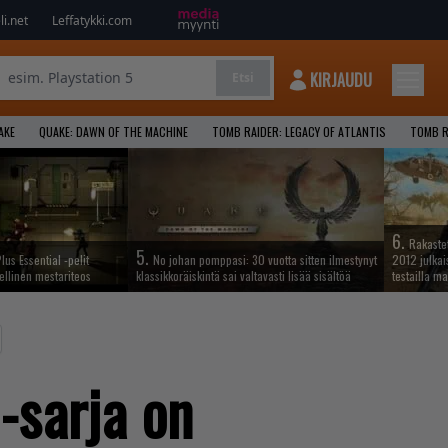
i.net
Leffatykki.com
KIRJAUDU
Etsi
AKE
QUAKE: DAWN OF THE MACHINE
TOMB RAIDER: LEGACY OF ATLANTIS
TOMB R
6.
Rakastet
5.
lus Essential -pelit
No johan pomppasi: 30 vuotta sitten ilmestynyt
2012 julkais
ellinen mestariteos
klassikkoräiskintä sai valtavasti lisää sisältöä
testailla ma
-sarja on