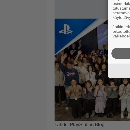
esimerkiks
tutustuma
seuraaval
käytettäv
Jotkin te
oikeutett
välilehdel
Lähde:
PlayStation Blog