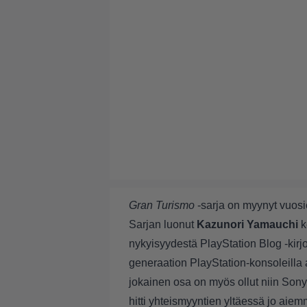
Gran Turismo
-sarja on myynyt vuosie
Sarjan luonut
Kazunori Yamauchi
k
nykyisyydestä
PlayStation Blog -kir
generaation PlayStation-konsoleilla
jokainen osa on myös ollut niin Sonyl
hitti yhteismyyntien yltäessä jo aie