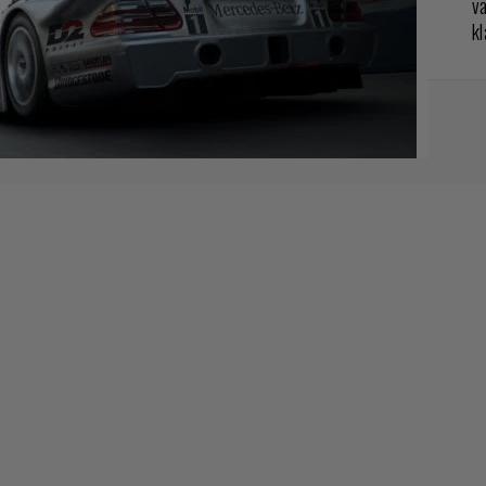
va
kl