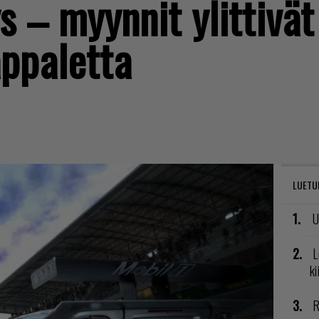
s – myynnit ylittivä
appaletta
LUETU
U
L
ki
R