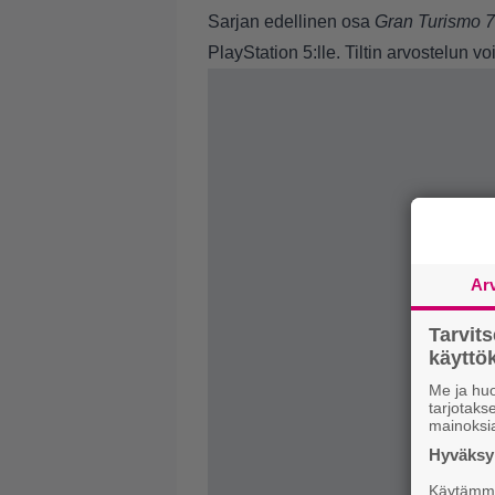
Sarjan edellinen osa
Gran Turismo 7
PlayStation 5:lle. Tiltin arvostelun v
Ar
Tarvit
käytt
Me ja huo
tarjotak
mainoksi
Hyväksym
Käytämme 