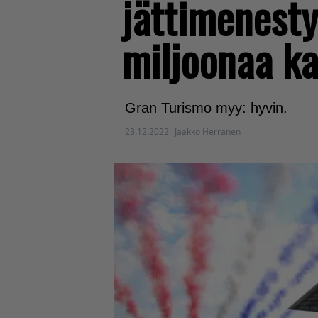
jättimenesty
miljoonaa k
Gran Turismo myy: hyvin.
23.12.2022
Jaakko Herranen