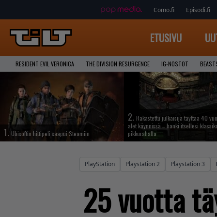
Como.fi
Episodi.fi
ETUSIVU
UU
RESIDENT EVIL VERONICA
THE DIVISION RESURGENCE
IG-NOSTOT
BEAST
2.
Rakastettu julkaisija täyttää 40 vuo
alet käynnissä – hanki itsellesi klassik
1.
Ubisoftin hittipeli saapui Steamiin
pikkurahalla
PlayStation
Playstation 2
Playstation 3
25 vuotta tä