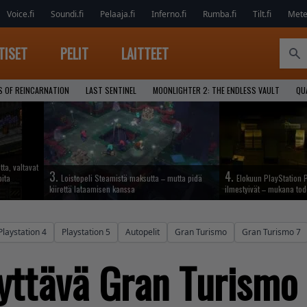
Voice.fi
Soundi.fi
Pelaaja.fi
Inferno.fi
Rumba.fi
Tilt.fi
Metel
TISET
PELIT
LAITTEET
S OF REINCARNATION
LAST SENTINEL
MOONLIGHTER 2: THE ENDLESS VAULT
QU
tta, valtavat
3.
4.
oita
Loistopeli Steamistä maksutta – mutta pidä
Elokuun PlayStation P
kiirettä lataamisen kanssa
ilmestyivät – mukana tod
Playstation 4
Playstation 5
Autopelit
Gran Turismo
Gran Turismo 7
yttävä Gran Turismo 