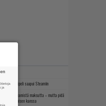
sen
IMMAT JUTUT
bisoftin hittipeli saapui Steamiin
tietoja
 ja
oistopeli Steamistä maksutta – mutta pidä
irettä lataamisen kanssa
toja