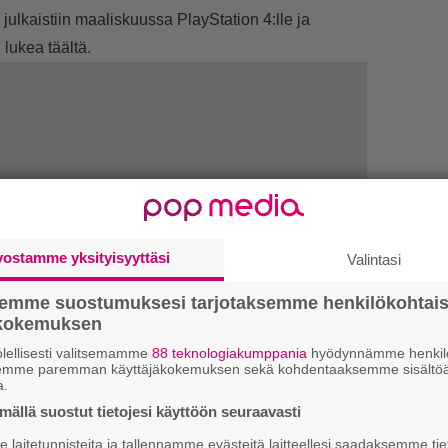
julkaistiin maaliskuussa PlayStation 4:lle ja
oi lukea
täältä
.
vostamme yksityisyyttäsi
Valintasi
semme suostumuksesi tarjotaksemme henkilökohtai
LUETU
ökokemuksen
U
lellisesti valitsemamme
88 teknologiakumppania
hyödynnämme henkilö
semme paremman käyttäjäkokemuksen sekä kohdentaaksemme sisältöä
a.
L
ällä suostut tietojesi käyttöön seuraavasti
ki
laitetunnisteita ja tallennamme evästeitä laitteellesi saadaksemme tie