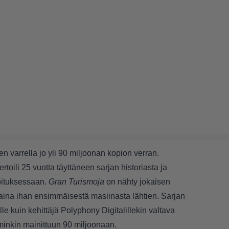
n varrella jo yli 90 miljoonan kopion verran.
ertoili 25 vuotta täyttäneen sarjan historiasta ja
joituksessaan
.
Gran Turismoja
on nähty jokaisen
 aina ihan ensimmäisestä masiinasta lähtien. Sarjan
le kuin kehittäjä Polyphony Digitalillekin valtava
mminkin mainittuun 90 miljoonaan.