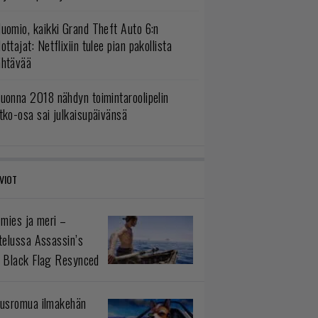
uomio, kaikki Grand Theft Auto 6:n
ottajat: Netflixiin tulee pian pakollista
ähtävää
uonna 2018 nähdyn toimintaroolipelin
tko-osa sai julkaisupäivänsä
VIOT
 mies ja meri –
telussa Assassin’s
 Black Flag Resynced
usromua ilmakehän