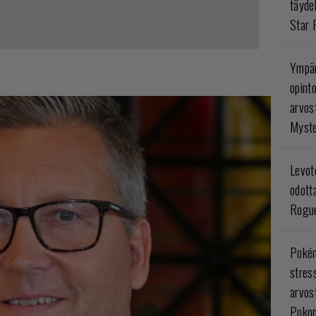
täyde
Star 
Ympär
opint
arvos
Myste
Levoto
odott
Rogue
Poké
stres
arvos
Pokop