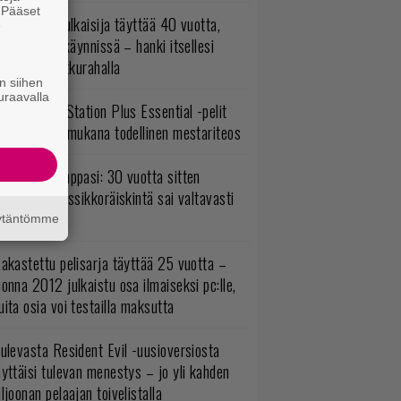
. Pääset
akastettu julkaisija täyttää 40 vuotta,
e
ltavat alet käynnissä – hanki itsellesi
assikoita pikkurahalla
n siihen
uraavalla
lokuun PlayStation Plus Essential -pelit
mestyivät – mukana todellinen mestariteos
o johan pomppasi: 30 vuotta sitten
mestynyt klassikkoräiskintä sai valtavasti
sää sisältöä
äytäntömme
akastettu pelisarja täyttää 25 vuotta –
onna 2012 julkaistu osa ilmaiseksi pc:lle,
ita osia voi testailla maksutta
ulevasta Resident Evil -uusioversiosta
yttäisi tulevan menestys – jo yli kahden
ljoonan pelaajan toivelistalla