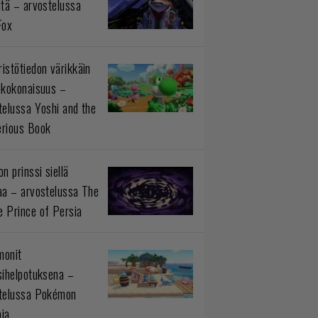
ltä – arvostelussa
Fox
istötiedon värikkäin
okokonaisuus –
telussa Yoshi and the
rious Book
n prinssi siellä
aa – arvostelussa The
 Prince of Persia
monit
sihelpotuksena –
telussa Pokémon
ia