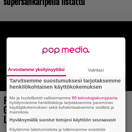
supersankaripeliä listattu
Arvostamme yksityisyyttäsi
Valintasi
Tarvitsemme suostumuksesi tarjotaksemme
henkilökohtaisen käyttökokemuksen
Final Fantasy VII Revelation näytillä
Me ja huolellisesti valitsemamme
88 teknologiakumppania
hyödynnämme henkilötietoja tarjotaksemme paremman
Gamescom-messujen Opening Night
käyttäjäkokemuksen sekä kohdentaaksemme sisältöä ja
mainoksia.
Live -tapahtumassa
Hyväksymällä suostut tietojesi käyttöön seuraavasti
Käytämme laitetunnisteita ja tallennamme evästeitä