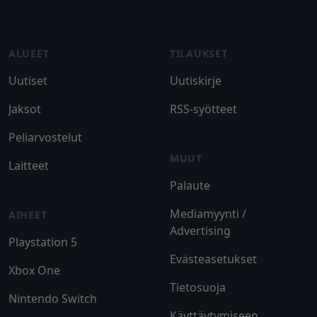
Footer
ALUEET
TILAUKSET
Uutiset
Uutiskirje
Jaksot
RSS-syötteet
Peliarvostelut
MUUT
Laitteet
Palaute
Mediamyynti /
AIHEET
Advertising
Playstation 5
Evästeasetukset
Xbox One
Tietosuoja
Nintendo Switch
Käyttäytymiseen