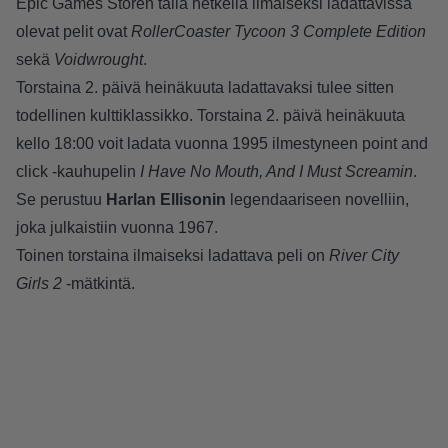
Epic Games Storen tällä hetkellä ilmaiseksi ladattavissa
olevat pelit ovat
RollerCoaster Tycoon 3 Complete Edition
sekä
Voidwrought
.
Torstaina 2. päivä heinäkuuta ladattavaksi tulee sitten
todellinen kulttiklassikko. Torstaina 2. päivä heinäkuuta
kello 18:00 voit ladata vuonna 1995 ilmestyneen point and
click -kauhupelin
I Have No Mouth, And I Must Screamin
.
Se perustuu
Harlan Ellisonin
legendaariseen novelliin,
joka julkaistiin vuonna 1967.
Toinen torstaina ilmaiseksi ladattava peli on
River City
Girls 2
-mätkintä.