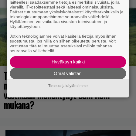
laitteellesi saadaksemme tietoja esimerkiksi sivuista, joilla
vierailit, IP-osoitteestasi sekä laitteesi ominaisuuksista.
Pääset tutustumaan yksityiskohtaisesti käyttötarkoituksiin ja
teknologiakumppaneihimme seuraavalla välilehdellä.
Hylkääminen voi vaikuttaa sivuston toimivuuteen ja
käytettävyyteen.
Jotkin teknologiamme voivat käsitellä tietoja myös ilman
suostumusta, jos niillä on siihen oikeutettu peruste. Voit
vastustaa tätä tai muuttaa asetuksiasi milloin tahansa
seuraavalla välilehdellä.
Hyväksyn kaikki
The Legend of Zelda -elokuvan
Omat valintani
näyttelijöistä huhuillaan ahkerasti –
Tietosuojakäytäntömme
vastikään menehtynyt Sam Neill
mukana?