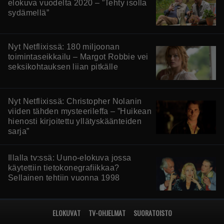
elokuva vuodelta 2020 – ”Tehty isolla
sydämellä”
Nyt Netflixissä: 180 miljoonan
toimintaseikkailu – Margot Robbie vei
seksikohtauksen liian pitkälle
Nyt Netflixissä: Christopher Nolanin
viiden tähden mysteerileffa – ”Huikean
hienosti kirjoitettu yllätyskäänteiden
sarja”
Illalla tv:ssä: Uuno-elokuva jossa
käytettiin tietokonegrafiikkaa?
Sellainen tehtiin vuonna 1998
ELOKUVAT
TV-OHJELMAT
SUORATOISTO