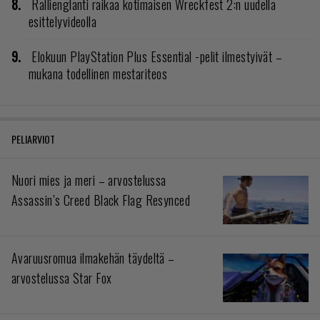
Rallienglanti raikaa kotimaisen Wreckfest 2:n uudella
esittelyvideolla
Elokuun PlayStation Plus Essential -pelit ilmestyivät –
mukana todellinen mestariteos
PELIARVIOT
Nuori mies ja meri – arvostelussa
Assassin’s Creed Black Flag Resynced
Avaruusromua ilmakehän täydeltä –
arvostelussa Star Fox