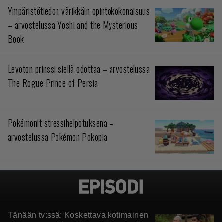
Ympäristötiedon värikkäin opintokokonaisuus
– arvostelussa Yoshi and the Mysterious
Book
Levoton prinssi siellä odottaa – arvostelussa
The Rogue Prince of Persia
Pokémonit stressihelpotuksena –
arvostelussa Pokémon Pokopia
Tänään tv:ssä: Koskettava kotimainen