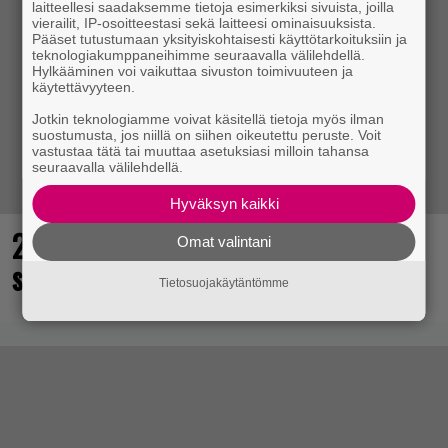
laitteellesi saadaksemme tietoja esimerkiksi sivuista, joilla
vierailit, IP-osoitteestasi sekä laitteesi ominaisuuksista.
Pääset tutustumaan yksityiskohtaisesti käyttötarkoituksiin ja
teknologiakumppaneihimme seuraavalla välilehdellä.
Hylkääminen voi vaikuttaa sivuston toimivuuteen ja
käytettävyyteen.
Jotkin teknologiamme voivat käsitellä tietoja myös ilman
suostumusta, jos niillä on siihen oikeutettu peruste. Voit
vastustaa tätä tai muuttaa asetuksiasi milloin tahansa
seuraavalla välilehdellä.
Hyväksyn kaikki
25 kaikkien aikojen parasta
Omat valintani
supersankaripeliä listattu
Tietosuojakäytäntömme