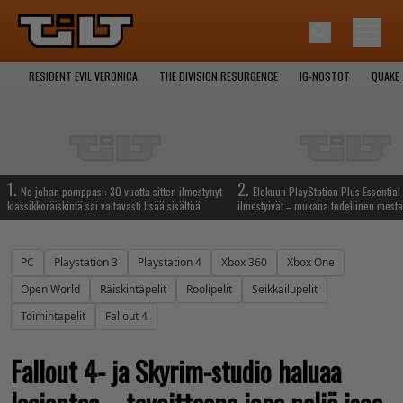
RESIDENT EVIL VERONICA
THE DIVISION RESURGENCE
IG-NOSTOT
QUAKE
1.
2.
No johan pomppasi: 30 vuotta sitten ilmestynyt
Elokuun PlayStation Plus Essential 
klassikkoräiskintä sai valtavasti lisää sisältöä
ilmestyivät – mukana todellinen mesta
PC
Playstation 3
Playstation 4
Xbox 360
Xbox One
Open World
Räiskintäpelit
Roolipelit
Seikkailupelit
Toimintapelit
Fallout 4
Fallout 4- ja Skyrim-studio haluaa