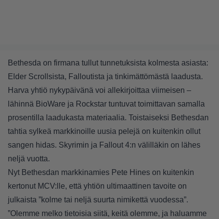
Bethesda on firmana tullut tunnetuksista kolmesta asiasta:
Elder Scrollsista, Falloutista ja tinkimättömästä laadusta.
Harva yhtiö nykypäivänä voi allekirjoittaa viimeisen –
lähinnä BioWare ja Rockstar tuntuvat toimittavan samalla
prosentilla laadukasta materiaalia. Toistaiseksi Bethesdan
tahtia sylkeä markkinoille uusia pelejä on kuitenkin ollut
sangen hidas. Skyrimin ja Fallout 4:n välilläkin on lähes
neljä vuotta.
Nyt Bethesdan markkinamies Pete Hines on kuitenkin
kertonut MCV:lle, että yhtiön ultimaattinen tavoite on
julkaista ”kolme tai neljä suurta nimikettä vuodessa”.
”Olemme melko tietoisia siitä, keitä olemme, ja haluamme