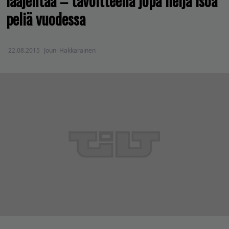
laajentaa – tavoitteena jopa neljä isoa
peliä vuodessa
22.08.2015
Jouni Hakkarainen