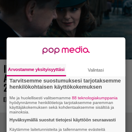
Illalla tv:ssä: Perinteinen dekkari
Arvostamme yksityisyyttäsi
Valintasi
Agatha Christien hengessä – vuoden
Tarvitsemme suostumuksesi tarjotaksemme
2023 leffa tarjoaa murhamysteerin
henkilökohtaisen käyttökokemuksen
Me ja huolellisesti valitsemamme
88 teknologiakumppania
hyödynnämme henkilötietoja tarjotaksemme paremman
käyttäjäkokemuksen sekä kohdentaaksemme sisältöä ja
mainoksia.
Hyväksymällä suostut tietojesi käyttöön seuraavasti
Käytämme laitetunnisteita ja tallennamme evästeitä