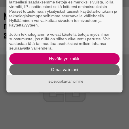
laitteellesi saadaksemme tietoja esimerkiksi sivuista, joilla
vierailit, IP-osoitteestasi sekä laitteesi ominaisuuksista.
Pääset tutustumaan yksityiskohtaisesti käyttötarkoituksiin ja
Nämä pelit voit ladata maksutta –
teknologiakumppaneihimme seuraavalla välilehdellä.
Hylkääminen voi vaikuttaa sivuston toimivuuteen ja
mukana todella kehuttu
käytettävyyteen.
arvostelumenestys
Jotkin teknologiamme voivat käsitellä tietoja myös ilman
suostumusta, jos niillä on siihen oikeutettu peruste. Voit
vastustaa tätä tai muuttaa asetuksiasi milloin tahansa
seuraavalla välilehdellä.
Hyväksyn kaikki
Omat valintani
Tietosuojakäytäntömme