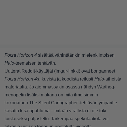
Forza Horizon 4
sisältää vähintäänkin mielenkiintoisen
Halo
-teemaisen tehtävän.
Uutterat Reddit-käyttäjät (
Imgur-linkki
) ovat bonganneet
Forza Horizon 4:n
kuvista ja koodista reilusti
Halo
-aiheista
materiaalia. Jo aiemmassakin osassa nähdyn Warthog-
menopelin lisäksi mukana on mitä ilmeisimmin
kokonainen The Silent Cartographer -tehtävän ympärille
kasattu kisatapahtuma – mitään virallista ei ole toki
toistaiseksi paljastettu. Tarkempaa spekulaatiota voi
tutkailla uutisen loppuun upotetulta videolta.