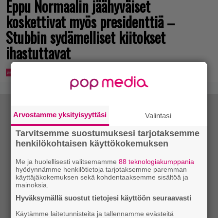
Eppu Normaalin jäähyväiset
koskettivat myös presidenttiä –
Stubbin sydämelliset kiitokset
ihastuttavat
Arvostamme yksityisyyttäsi
Valintasi
Tarvitsemme suostumuksesi tarjotaksemme
henkilökohtaisen käyttökokemuksen
Me ja huolellisesti valitsemamme
88 teknologiakumppania
hyödynnämme henkilötietoja tarjotaksemme paremman
käyttäjäkokemuksen sekä kohdentaaksemme sisältöä ja
mainoksia.
Hyväksymällä suostut tietojesi käyttöön seuraavasti
Käytämme laitetunnisteita ja tallennamme evästeitä