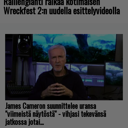
Rallienglanti raikaa kotimaisen
Wreckfest 2:n uudella esittelyvideolla