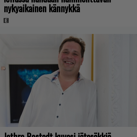
nykyaikainen kännykkä
Jethro Rostedt kuvasi jätesäkkiä –