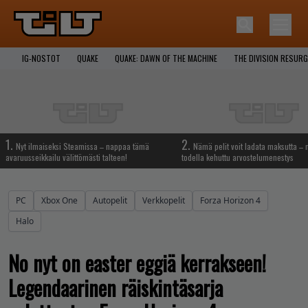
IG-NOSTOT
QUAKE
QUAKE: DAWN OF THE MACHINE
THE DIVISION RESUR
1.
2.
Nyt ilmaiseksi Steamissa – nappaa tämä
Nämä pelit voit ladata maksutta –
avaruusseikkailu välittömästi talteen!
todella kehuttu arvostelumenestys
PC
Xbox One
Autopelit
Verkkopelit
Forza Horizon 4
Halo
No nyt on easter eggiä kerrakseen!
Legendaarinen räiskintäsarja