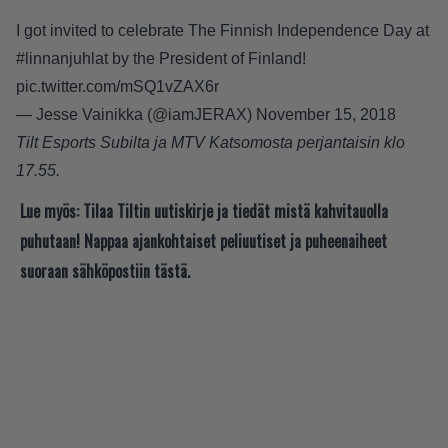
I got invited to celebrate The Finnish Independence Day at
#linnanjuhlat
by the President of Finland!
pic.twitter.com/mSQ1vZAX6r
— Jesse Vainikka (@iamJERAX)
November 15, 2018
Tilt Esports Subilta ja MTV Katsomosta perjantaisin klo
17.55.
Lue myös:
Tilaa Tiltin uutiskirje ja tiedät mistä kahvitauolla
puhutaan! Nappaa ajankohtaiset peliuutiset ja puheenaiheet
suoraan sähköpostiin tästä.