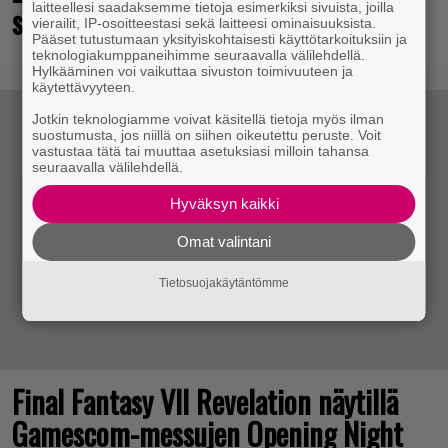
laitteellesi saadaksemme tietoja esimerkiksi sivuista, joilla
supersankaripeliä listattu
vierailit, IP-osoitteestasi sekä laitteesi ominaisuuksista.
Pääset tutustumaan yksityiskohtaisesti käyttötarkoituksiin ja
teknologiakumppaneihimme seuraavalla välilehdellä.
Hylkääminen voi vaikuttaa sivuston toimivuuteen ja
käytettävyyteen.
Jotkin teknologiamme voivat käsitellä tietoja myös ilman
suostumusta, jos niillä on siihen oikeutettu peruste. Voit
vastustaa tätä tai muuttaa asetuksiasi milloin tahansa
seuraavalla välilehdellä.
Hyväksyn kaikki
Omat valintani
Tietosuojakäytäntömme
Final Fantasy VII Revelation näytillä
Gamescom-messujen Opening Night