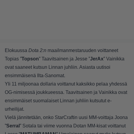
Elokuussa
Dota 2:n
maailmanmestaruuden voittaneet
Topias ”
Topson
” Taavitsainen ja Jesse ”
JerAx
” Vainikka
ovat saaneet kutsun Linnan juhliin. Asiasta uutisoi
ensimmäisenä Ilta-Sanomat.
Yli 11 miljoonaa dollaria voittanut kaksikko pelaa yhdessä
OG-nimisessä joukkueessa. Taavitsainen ja Vainikka ovat
ensimmäiset suomalaiset Linnan juhliin kutsutut e-
urheilijat.
Vielä jännitetään, onko StarCraftin uusi MM-voittaja Joona
”
Serral
” Sotala tai viime vuonna Dotan MM-kisat voittanut