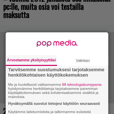
pc:lle, muita osia voi testailla
maksutta
Arvostamme yksityisyyttäsi
Valintasi
Tarvitsemme suostumuksesi tarjotaksemme
henkilökohtaisen käyttökokemuksen
Me ja huolellisesti valitsemamme
88 teknologiakumppania
hyödynnämme henkilötietoja tarjotaksemme paremman
käyttäjäkokemuksen sekä kohdentaaksemme sisältöä ja
mainoksia.
Hyväksymällä suostut tietojesi käyttöön seuraavasti
25 kaikkien aikojen parasta
Käytämme laitetunnisteita ja tallennamme evästeitä