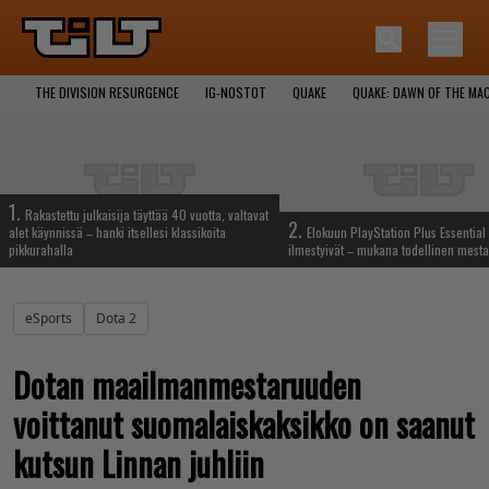
THE DIVISION RESURGENCE
IG-NOSTOT
QUAKE
QUAKE: DAWN OF THE MA
1.
Rakastettu julkaisija täyttää 40 vuotta, valtavat
2.
alet käynnissä – hanki itsellesi klassikoita
Elokuun PlayStation Plus Essential 
pikkurahalla
ilmestyivät – mukana todellinen mesta
eSports
Dota 2
Dotan maailmanmestaruuden
voittanut suomalaiskaksikko on saanut
kutsun Linnan juhliin