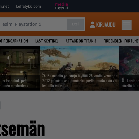
i.net
Leffatykki.com
KIRJAUDU
Etsi
OF REINCARNATION
LAST SENTINEL
ATTACK ON TITAN 3
FIRE EMBLEM: FORTUNE
5.
Rakastettu pelisarja täyttää 25 vuotta – vuonna
6.
lus Essential -pelit
2012 julkaistu osa ilmaiseksi pc:lle, muita osia voi
Loistop
ellinen mestariteos
testailla maksutta
kiirettä la
itsemän