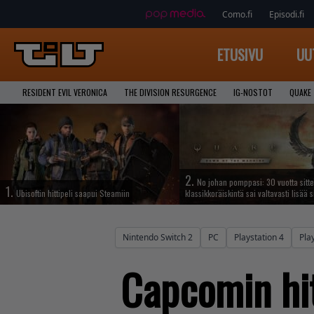
Como.fi
Episodi.fi
ETUSIVU
UU
RESIDENT EVIL VERONICA
THE DIVISION RESURGENCE
IG-NOSTOT
QUAKE
2.
No johan pomppasi: 30 vuotta sitte
1.
Ubisoftin hittipeli saapui Steamiin
klassikkoräiskintä sai valtavasti lisää s
Nintendo Switch 2
PC
Playstation 4
Pla
Capcomin hit