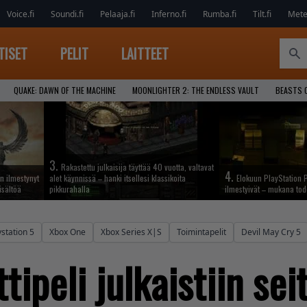
Voice.fi
Soundi.fi
Pelaaja.fi
Inferno.fi
Rumba.fi
Tilt.fi
Metel
TISET
PELIT
LAITTEET
QUAKE: DAWN OF THE MACHINE
MOONLIGHTER 2: THE ENDLESS VAULT
BEASTS 
3.
Rakastettu julkaisija täyttää 40 vuotta, valtavat
4.
n ilmestynyt
alet käynnissä – hanki itsellesi klassikoita
Elokuun PlayStation P
isältöä
pikkurahalla
ilmestyivät – mukana tod
ystation 5
Xbox One
Xbox Series X|S
Toimintapelit
Devil May Cry 5
tipeli julkaistiin se