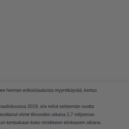
ee hieman erikoislaatuista myyntikäyrää, kertoo
maaliskuussa 2019, siis reilut seitsemän vuotta
aavuttanut viime tilivuoden aikana 2,7 miljoonan
uin kertaakaan koko nimikkeen elinkaaren aikana.