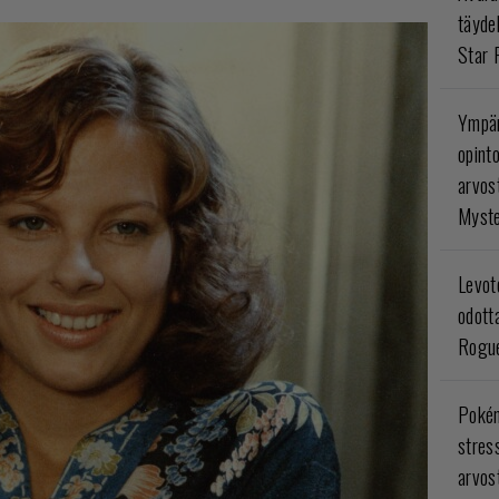
täyde
Star 
Ympär
opint
arvos
Myste
Levoto
odott
Rogue
Poké
stres
arvos