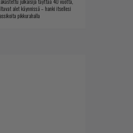
akastettu julkaisija täyttää 40 vuotta,
ltavat alet käynnissä – hanki itsellesi
assikoita pikkurahalla