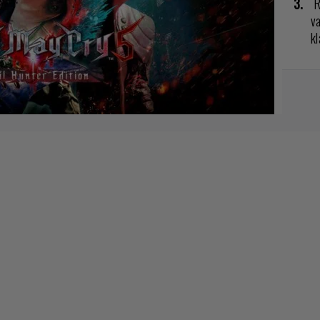
R
va
kl