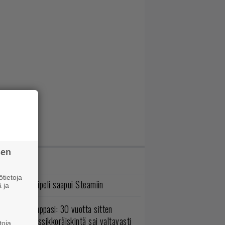
sen
IMMAT JUTUT
tietoja
bisoftin hittipeli saapui Steamiin
 ja
o johan pomppasi: 30 vuotta sitten
mestynyt klassikkoräiskintä sai valtavasti
toja