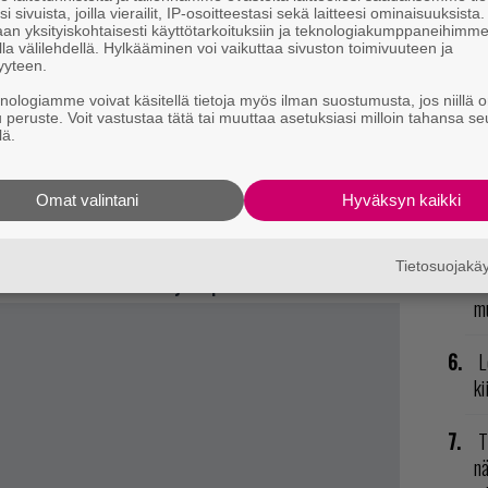
li
i sivuista, joilla vierailit, IP-osoitteestasi sekä laitteesi ominaisuuksista
an yksityiskohtaisesti käyttötarkoituksiin ja teknologiakumppaneihimm
la välilehdellä. Hylkääminen voi vaikuttaa sivuston toimivuuteen ja
yyteen.
R
va
knologiamme voivat käsitellä tietoja myös ilman suostumusta, jos niillä o
u peruste. Voit vastustaa tätä tai muuttaa asetuksiasi milloin tahansa se
kl
lä.
E
 lukea
täältä
(peruspainos) ja
täältä
(Special
il
Omat valintani
Hyväksyn kaikki
ay Cry 5:n pelikuvassa – myös uusi pelattava hahmo julki
R
Tietosuojak
vu
ntään kuitenkaan battle royale -pelitilalla
mu
L
ki
T
nä