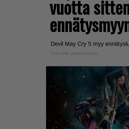
vuotta sitte
ennätysmyyn
Devil May Cry 5 myy ennätyslu
16.06.2026
Jaakko Herranen