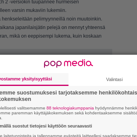
ch 2 -versiokin tuupannee hurmeisen
lleen varsin mukaviin lukemiin.
 henkseleitään pelimyynneillä noin muutoinkin.
aikana japanilaisjätin pelejä on mennyt yhteensä
rran, mikä on eeppisempi lukema, kuin koskaan
vostamme yksityisyyttäsi
Valintasi
semme suostumuksesi tarjotaksemme henkilökohtai
LUETU
ökokemuksen
lellisesti valitsemamme
88 teknologiakumppania
hyödynnämme henkilö
U
semme paremman käyttäjäkokemuksen sekä kohdentaaksemme sisältöä
a.
ällä suostut tietojesi käyttöön seuraavasti
N
il
laitetunnisteita ja tallennamme evästeitä laitteellesi saadaksemme tie