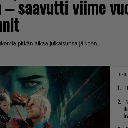
n – saavutti viime v
nit
kemia pitkän aikaa julkaisunsa jälkeen.
LUETU
U
N
il
li