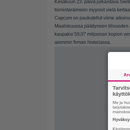
Kesäkuun 23. päivä julkaistava Swit
toimintaräimeen myynnit vielä kertaa
Capcom on paukutellut viime aikoina
Maaliskuussa päättyneen tilivuoden 
kaupaksi 59,07 miljoonan kopion ve
aiemmin firman historiassa.
Ar
Tarvit
käytt
Me ja huo
tarjotak
mainoksi
Hyväksym
Käytämme 