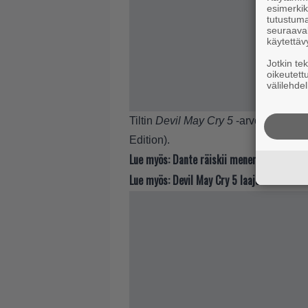
esimerkiks
tutustuma
seuraaval
käytettäv
Jotkin te
oikeutett
välilehdel
Tiltin
Devil May Cry 5
-arvostelut voi
Edition).
Lue myös:
Dante räiskii menemään Devil M
Lue myös:
Devil May Cry 5 laajenee – ei se