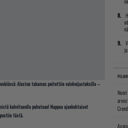
mi
H
od
n
V
ja
PELIAR
eskiössä: Alaston takamus peitettiin valoheijastuksilla –
Nuori
arvos
t mistä kahvitauolla puhutaan! Nappaa ajankohtaiset
Creed
postiin tästä.
Avaru