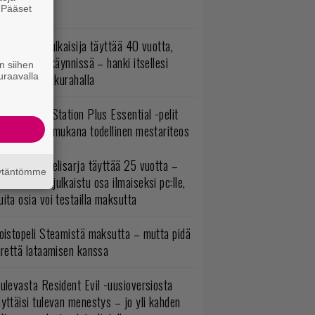
sää sisältöä
. Pääset
e
akastettu julkaisija täyttää 40 vuotta,
ltavat alet käynnissä – hanki itsellesi
n siihen
uraavalla
assikoita pikkurahalla
lokuun PlayStation Plus Essential -pelit
mestyivät – mukana todellinen mestariteos
akastettu pelisarja täyttää 25 vuotta –
äytäntömme
onna 2012 julkaistu osa ilmaiseksi pc:lle,
ita osia voi testailla maksutta
oistopeli Steamistä maksutta – mutta pidä
irettä lataamisen kanssa
ulevasta Resident Evil -uusioversiosta
yttäisi tulevan menestys – jo yli kahden