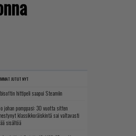
uonna
IMMAT JUTUT NYT
bisoftin hittipeli saapui Steamiin
o johan pomppasi: 30 vuotta sitten
mestynyt klassikkoräiskintä sai valtavasti
sää sisältöä