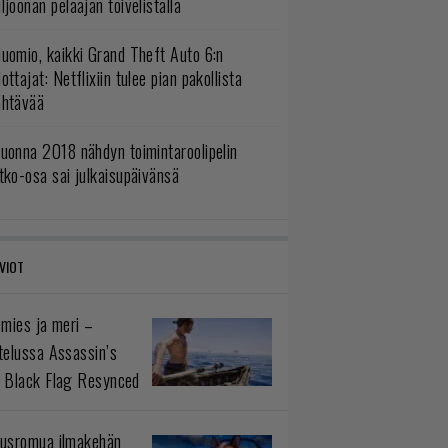
ljoonan pelaajan toivelistalla
uomio, kaikki Grand Theft Auto 6:n
ottajat: Netflixiin tulee pian pakollista
ähtävää
uonna 2018 nähdyn toimintaroolipelin
tko-osa sai julkaisupäivänsä
VIOT
 mies ja meri –
telussa Assassin’s
 Black Flag Resynced
usromua ilmakehän