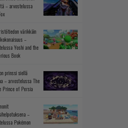
ltä – arvostelussa
Fox
istötiedon värikkäin
okokonaisuus –
telussa Yoshi and the
rious Book
n prinssi siellä
aa – arvostelussa The
 Prince of Persia
monit
sihelpotuksena –
telussa Pokémon