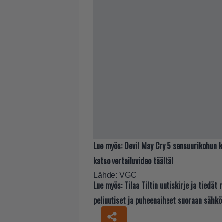
Lue myös:
Devil May Cry 5 sensuurikohun k
katso vertailuvideo täältä!
Lähde:
VGC
Lue myös:
Tilaa Tiltin uutiskirje ja tiedä
peliuutiset ja puheenaiheet suoraan sähkö