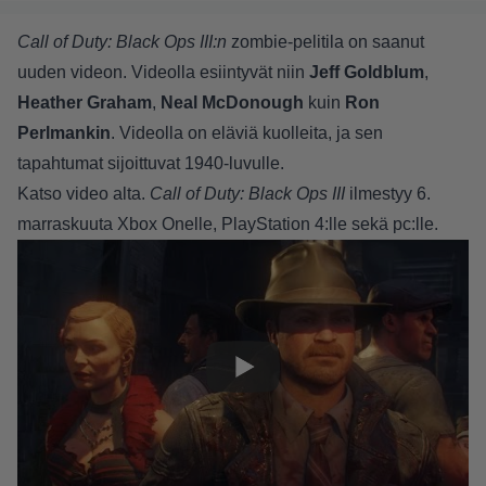
Call of Duty: Black Ops III:n
zombie-pelitila on saanut
uuden videon. Videolla esiintyvät niin
Jeff Goldblum
,
Heather Graham
,
Neal McDonough
kuin
Ron
Perlmankin
. Videolla on eläviä kuolleita, ja sen
tapahtumat sijoittuvat 1940-luvulle.
Katso video alta.
Call of Duty: Black Ops III
ilmestyy 6.
marraskuuta Xbox Onelle, PlayStation 4:lle sekä pc:lle.