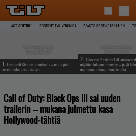
LAST SENTINEL
RESIDENT EVIL VERONICA
BEASTS OF REINCARNATION
TO
2.
Tulevasta Resident Evil -uusiovers
1.
Loistopeli Steamistä maksutta – mutta pidä
näyttäisi tulevan menestys – jo yli ka
kiirettä lataamisen kanssa
miljoonan pelaajan toivelistalla
Call of Duty: Black Ops III sai uuden
trailerin – mukana julmettu kasa
Hollywood-tähtiä