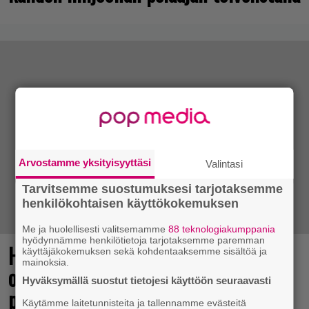
Arvostamme yksityisyyttäsi
Valintasi
Tarvitsemme suostumuksesi tarjotaksemme
henkilökohtaisen käyttökokemuksen
Me ja huolellisesti valitsemamme
88 teknologiakumppania
hyödynnämme henkilötietoja tarjotaksemme paremman
Huomio, kaikki Grand Theft Auto 6:n
käyttäjäkokemuksen sekä kohdentaaksemme sisältöä ja
mainoksia.
odottajat: Netflixiin tulee pian
Hyväksymällä suostut tietojesi käyttöön seuraavasti
pakollista nähtävää
Käytämme laitetunnisteita ja tallennamme evästeitä