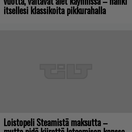
vuotta, valtavat alet käynnissä – hanki
itsellesi klassikoita pikkurahalla
Loistopeli Steamistä maksutta –
mutta pidä kiirettä lataamisen kanssa