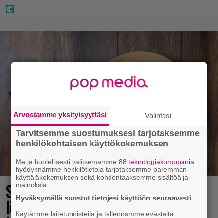
Arvostamme yksityisyyttäsi
Valintasi
Tarvitsemme suostumuksesi tarjotaksemme
henkilökohtaisen käyttökokemuksen
Me ja huolellisesti valitsemamme
88 teknologiakumppania
hyödynnämme henkilötietoja tarjotaksemme paremman
käyttäjäkokemuksen sekä kohdentaaksemme sisältöä ja
Syötkö perunoita näin? Tutkijat
mainoksia.
Hyväksymällä suostut tietojesi käyttöön seuraavasti
löysivät yhteyden vakavaan
Käytämme laitetunnisteita ja tallennamme evästeitä