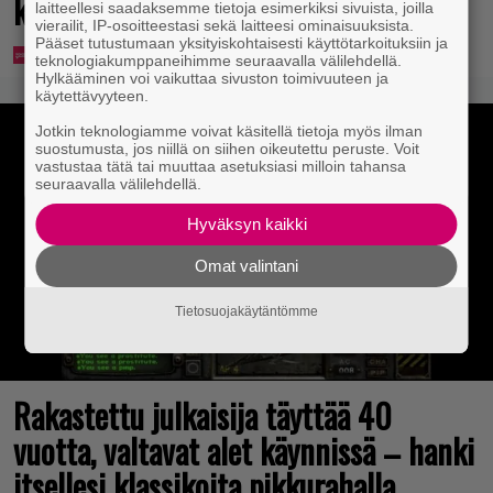
kansansairauteen
laitteellesi saadaksemme tietoja esimerkiksi sivuista, joilla
vierailit, IP-osoitteestasi sekä laitteesi ominaisuuksista.
Pääset tutustumaan yksityiskohtaisesti käyttötarkoituksiin ja
teknologiakumppaneihimme seuraavalla välilehdellä.
Hylkääminen voi vaikuttaa sivuston toimivuuteen ja
käytettävyyteen.
Jotkin teknologiamme voivat käsitellä tietoja myös ilman
suostumusta, jos niillä on siihen oikeutettu peruste. Voit
vastustaa tätä tai muuttaa asetuksiasi milloin tahansa
seuraavalla välilehdellä.
Hyväksyn kaikki
Omat valintani
Tietosuojakäytäntömme
Rakastettu julkaisija täyttää 40
vuotta, valtavat alet käynnissä – hanki
itsellesi klassikoita pikkurahalla