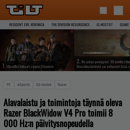
RESIDENT EVIL VERONICA
THE DIVISION RESURGENCE
IG-NOSTOT
QUAKE
2.
No johan pomppasi: 30 vuotta sitte
1.
Ubisoftin hittipeli saapui Steamiin
klassikkoräiskintä sai valtavasti lisää s
PC
eSports
IG-nostot
Razer
Alavalaistu ja toimintoja täynnä oleva
Razer BlackWidow V4 Pro toimii 8
000 Hz:n päivitysnopeudella