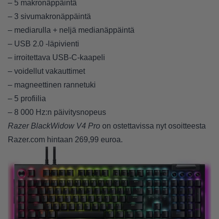
– 5 makronäppäintä
– 3 sivumakronäppäintä
– mediarulla + neljä medianäppäintä
– USB 2.0 -läpivienti
– irroitettava USB-C-kaapeli
– voidellut vakauttimet
– magneettinen rannetuki
– 5 profiilia
– 8 000 Hz:n päivitysnopeus
Razer BlackWidow V4 Pro
on ostettavissa nyt
osoitteesta
Razer.com hintaan 269,99 euroa
.