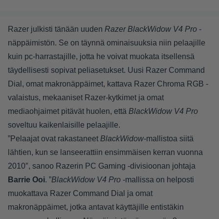
Razer julkisti tänään uuden
Razer BlackWidow V4 Pro
-
näppäimistön. Se on täynnä ominaisuuksia niin pelaajille
kuin pc-harrastajille, jotta he voivat muokata itsellensä
täydellisesti sopivat peliasetukset. Uusi Razer Command
Dial, omat makronäppäimet, kattava Razer Chroma RGB -
valaistus, mekaaniset Razer-kytkimet ja omat
mediaohjaimet pitävät huolen, että
BlackWidow V4 Pro
soveltuu kaikenlaisille pelaajille.
”Pelaajat ovat rakastaneet
BlackWidow
-mallistoa siitä
lähtien, kun se lanseerattiin ensimmäisen kerran vuonna
2010″, sanoo Razerin PC Gaming -divisioonan johtaja
Barrie Ooi
. ”
BlackWidow V4 Pro
-mallissa on helposti
muokattava Razer Command Dial ja omat
makronäppäimet, jotka antavat käyttäjille entistäkin