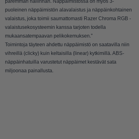
paremman hallinnan. Näppäimistössä on myös 3-
puoleinen näppäimistön alavalaistus ja näppäinkohtainen
valaistus, joka toimii saumattomasti Razer Chroma RGB -
valaistusekosysteemin kanssa tarjoten todella
mukaansatempaavan pelikokemuksen.”
Toimintoja täyteen ahdettu näppäimistö on saatavilla niin
vihreillä (clicky) kuin keltaisilla (linear) kytkimillä. ABS-
näppäinhatuilla varustetut näppäimet kestävät sata
miljoonaa painallusta.