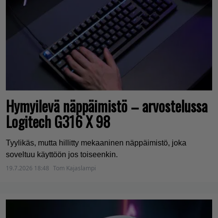
Hymyilevä näppäimistö – arvostelussa
Logitech G316 X 98
Tyylikäs, mutta hillitty mekaaninen näppäimistö, joka
soveltuu käyttöön jos toiseenkin.
19.7.2026 18:48
Tom Kajaslampi