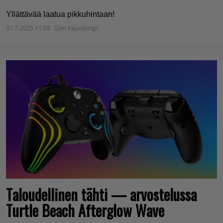
Yllättävää laatua pikkuhintaan!
31.7.2025 11:08
Tom Kajaslampi
Taloudellinen tähti — arvostelussa
Turtle Beach Afterglow Wave