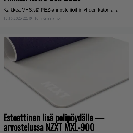
Kaikkea VHS:stä PEZ-annostelijoihin yhden katon alla.
13.10.2025 22:49
Tom Kajaslampi
Esteettinen lisä pelipöydälle —
arvostelussa NZXT MXL-900