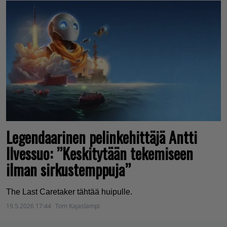
Legendaarinen pelinkehittäjä Antti
Ilvessuo: ”Keskitytään tekemiseen
ilman sirkustemppuja”
The Last Caretaker tähtää huipulle.
19.5.2026 17:44
Tom Kajaslampi