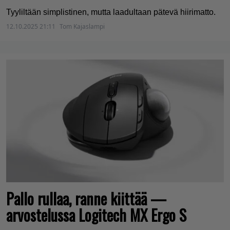
Tyyliltään simplistinen, mutta laadultaan pätevä hiirimatto.
12.10.2025 21:11
Tom Kajaslampi
Pallo rullaa, ranne kiittää —
arvostelussa Logitech MX Ergo S