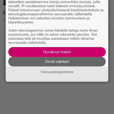
arvostelussa Anno 117: Pax Romana
laitteellesi saadaksemme tietoja esimerkiksi sivuista, joilla
vierailit, IP-osoitteestasi sekä laitteesi ominaisuuksista.
Pääset tutustumaan yksityiskohtaisesti käyttötarkoituksiin ja
Ei sitä päivässä rakennettu – eikä maan tasallekaan revitty.
teknologiakumppaneihimme seuraavalla välilehdellä.
Hylkääminen voi vaikuttaa sivuston toimivuuteen ja
20.11.2025 21:16
Tom Kajaslampi
käytettävyyteen.
Jotkin teknologiamme voivat käsitellä tietoja myös ilman
suostumusta, jos niillä on siihen oikeutettu peruste. Voit
vastustaa tätä tai muuttaa asetuksiasi milloin tahansa
seuraavalla välilehdellä.
Hyväksyn kaikki
Omat valintani
Tietosuojakäytäntömme