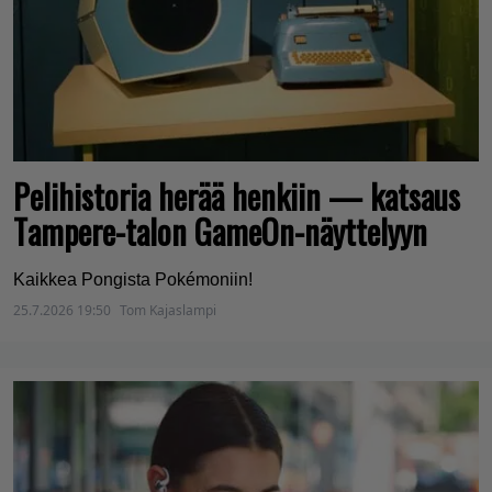
Pelihistoria herää henkiin — katsaus
Tampere-talon GameOn-näyttelyyn
Kaikkea Pongista Pokémoniin!
25.7.2026 19:50
Tom Kajaslampi