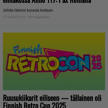
Johda läänisi kurasta kultaan.
17.10.2025 23:22
Tom Kajaslampi
Ruusukiikarit eiliseen — tällainen oli
Finnish Retro Con 2025