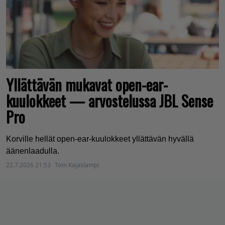
Yllättävän mukavat open-ear-
kuulokkeet — arvostelussa JBL Sense
Pro
Korville hellät open-ear-kuulokkeet yllättävän hyvällä
äänenlaadulla.
22.7.2026 21:53
Tom Kajaslampi