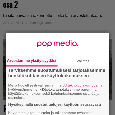
osa 2
Ei sitä päivässä rakennettu – eikä tätä arvosteluakaan.
20.11.2025 21:17
Tom Kajaslampi
Arvostamme yksityisyyttäsi
Valintasi
Tarvitsemme suostumuksesi tarjotaksemme
henkilökohtaisen käyttökokemuksen
Me ja huolellisesti valitsemamme
88 teknologiakumppania
hyödynnämme henkilötietoja tarjotaksemme paremman
käyttäjäkokemuksen sekä kohdentaaksemme sisältöä ja
mainoksia.
Hyväksymällä suostut tietojesi käyttöön seuraavasti
Rakennetaan Rooma kivi kiveltä –
Käytämme laitetunnisteita ja tallennamme evästeitä