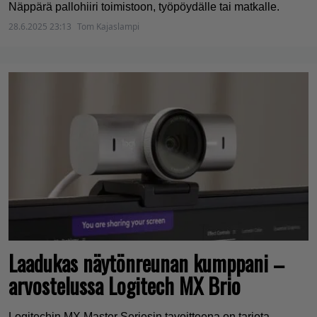
Näppärä pallohiiri toimistoon, työpöydälle tai matkalle.
28.6.2025 23:13
Tom Kajaslampi
Laadukas näytönreunan kumppani –
arvostelussa Logitech MX Brio
Logitechin MX Master Seriesin tavoitteena on tarjota