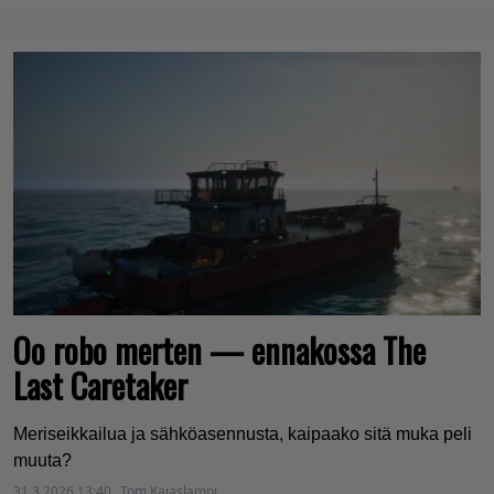
Oo robo merten — ennakossa The
Last Caretaker
Meriseikkailua ja sähköasennusta, kaipaako sitä muka peli
muuta?
31.3.2026 13:40
Tom Kajaslampi