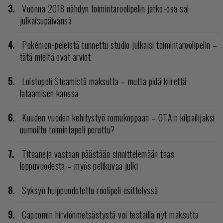
Vuonna 2018 nähdyn toimintaroolipelin jatko-osa sai
julkaisupäivänsä
Pokémon-peleistä tunnettu studio julkaisi toimintaroolipelin –
tätä mieltä ovat arviot
Loistopeli Steamistä maksutta – mutta pidä kiirettä
lataamisen kanssa
Kuuden vuoden kehitystyö romukoppaan – GTA:n kilpailijaksi
uumoiltu toimintapeli peruttu?
Titaaneja vastaan päästään sinnittelemään taas
loppuvuodesta – myös pelikuvaa julki
Syksyn huippuodotettu roolipeli esittelyssä
Capcomin hirviönmetsästystä voi testailla nyt maksutta