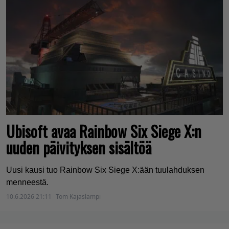
Ubisoft avaa Rainbow Six Siege X:n
uuden päivityksen sisältöä
Uusi kausi tuo Rainbow Six Siege X:ään tuulahduksen
menneestä.
10.6.2026 21:11
Tom Kajaslampi