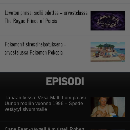
Levoton prinssi siellä odottaa – arvostelussa
The Rogue Prince of Persia
Pokémonit stressihelpotuksena –
arvostelussa Pokémon Pokopia
Tänään tv:ssä: Vesa-Matti Loiri palasi
Uunon rooliin vuonna 1998 – Spede
vetäytyi sivummalle
Cape Fear -näyttelijä muisteli Robert