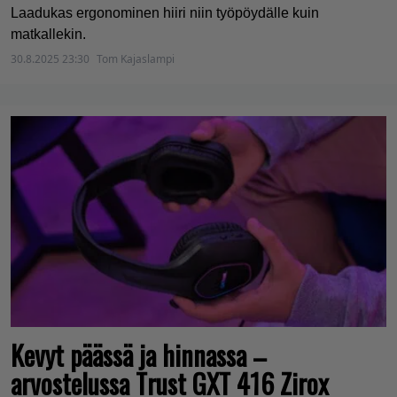
Laadukas ergonominen hiiri niin työpöydälle kuin
matkallekin.
30.8.2025 23:30
Tom Kajaslampi
Kevyt päässä ja hinnassa –
arvostelussa Trust GXT 416 Zirox