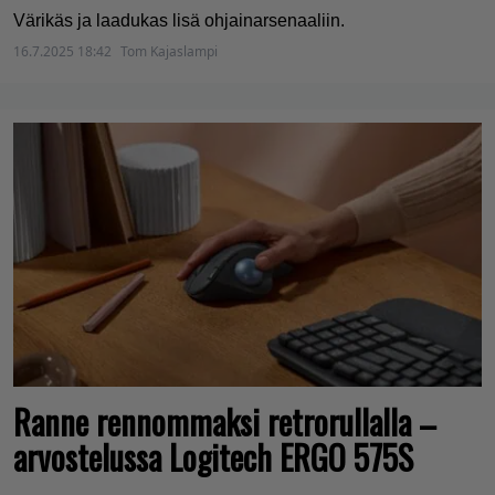
Värikäs ja laadukas lisä ohjainarsenaaliin.
16.7.2025 18:42
Tom Kajaslampi
Ranne rennommaksi retrorullalla –
arvostelussa Logitech ERGO 575S