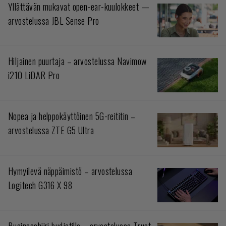
Yllättävän mukavat open-ear-kuulokkeet —
arvostelussa JBL Sense Pro
Hiljainen puurtaja – arvostelussa Navimow
i210 LiDAR Pro
Nopea ja helppokäyttöinen 5G-reititin –
arvostelussa ZTE G5 Ultra
Hymyilevä näppäimistö – arvostelussa
Logitech G316 X 98
Businesshiiri budjetilla – arvostelussa Trust