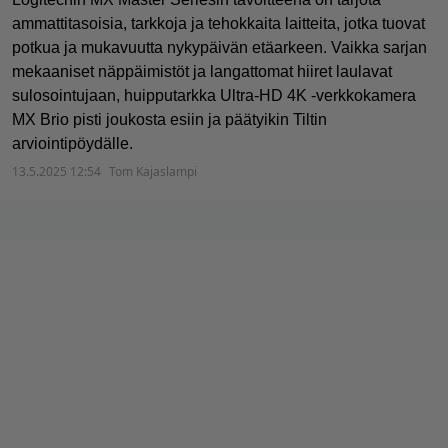
ammattitasoisia, tarkkoja ja tehokkaita laitteita, jotka tuovat
potkua ja mukavuutta nykypäivän etäarkeen. Vaikka sarjan
mekaaniset näppäimistöt ja langattomat hiiret laulavat
sulosointujaan, huipputarkka Ultra-HD 4K -verkkokamera
MX Brio pisti joukosta esiin ja päätyikin Tiltin
arviointipöydälle.
13.5.2025 12:54
Tom Kajaslampi