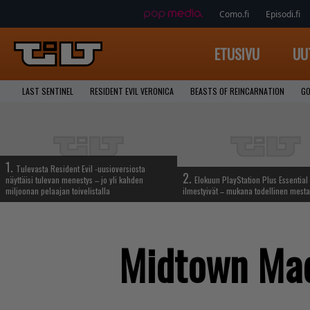
Como.fi
Episodi.fi
ETUSIVU
UU
LAST SENTINEL
RESIDENT EVIL VERONICA
BEASTS OF REINCARNATION
GO
1.
Tulevasta Resident Evil -uusioversiosta
2.
näyttäisi tulevan menestys – jo yli kahden
Elokuun PlayStation Plus Essential 
miljoonan pelaajan toivelistalla
ilmestyivät – mukana todellinen mesta
Midtown Ma