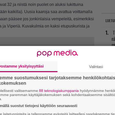
t 32 ja niistä noin puolet on aluksi lukittuina
ään kaikilla). Uusia kaaroja saa avattua voittamalla
amaan pääsee jos jonkinlaisia vempeleitä, esimerkiksi
LUETU
oa ja Viperiä. Kuvakulmia on kaksi etupuskurista ja
T
nä
mi
E
il
vostamme yksityisyyttäsi
Valintasi
P
semme suostumuksesi tarjotaksemme henkilökohtai
to
ökokemuksen
lellisesti valitsemamme
88 teknologiakumppania
hyödynnämme henkilö
V
semme paremman käyttäjäkokemuksen sekä kohdentaaksemme sisältöä
a.
ja
ällä suostut tietojesi käyttöön seuraavasti
K
laitetunnisteita ja tallennamme evästeitä laitteellesi saadaksemme tie