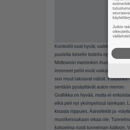
esimerkiks
tutustuma
seuraaval
käytettäv
Jotkin te
oikeutett
välilehdel
Kontrollit ovat hyvät, vaikka ajotunt
puolelta toiselle todella epärealistise
Midtownin meininkiin ihan hyvin. Meno
irronneet pellit eivät vaikuta ajettav
sun muut lakoavat nätisti. Puidenkin
sentään pysäyttävät auton menon.
Grafiikka on hyvää, mutta ei erikoista
eikä peli nyi yksinpelissä lainkaan.
kisasta riippuen. Ääniefektit ja -näyt
musiikeissakaan vikaa ole. Tunnelmaa
kokoelma nosti tunnelman kattoon. Val