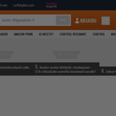
i.net
Leffatykki.com
KIRJAUDU
Etsi
AIDER
AMAZON PRIME
IG-NOSTOT
CONTROL RESONANT
CONTROL
MOO
5.
oimintaroolipelin jatko-
Kuuden vuoden kehitystyö romukoppaan –
6.
GTA:n kilpailijaksi uumoiltu toimintapeli peruttu?
Syksyn h