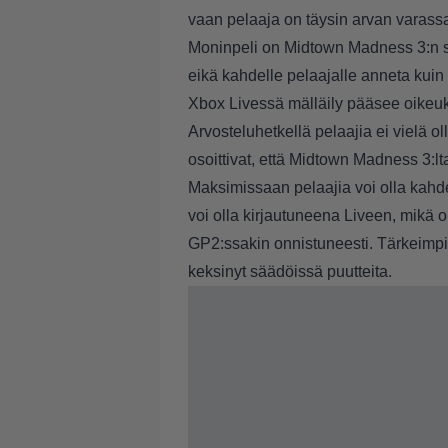
vaan pelaaja on täysin arvan varass
Moninpeli on Midtown Madness 3:n suo
eikä kahdelle pelaajalle anneta kuin 
Xbox Livessä mälläily pääsee oikeuk
Arvosteluhetkellä pelaajia ei vielä ol
osoittivat, että Midtown Madness 3:l
Maksimissaan pelaajia voi olla kahde
voi olla kirjautuneena Liveen, mikä
GP2:ssakin onnistuneesti. Tärkeimp
keksinyt säädöissä puutteita.