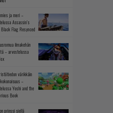
VIOT
 mies ja meri –
telussa Assassin’s
 Black Flag Resynced
usromua ilmakehän
ltä – arvostelussa
Fox
istötiedon värikkäin
okokonaisuus –
telussa Yoshi and the
rious Book
n prinssi siellä