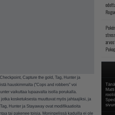
odott
Rogue
Poké
stres
arvos
Pokop
Checkpoint, Capture the gold, Tag, Hunter ja
Tänä
äistä hauskimmalta (”Cops and robbers” voi
Matti
nter vaikuttaa lupaavalta isolla porukalla.
rool
, jotka kosketuksesta muuttuvat myös jahtaajiksi, ja
Sped
sivu
Tag, Hunter ja Stayaway ovat modifikaatioita
ahtaa tai pakenee toisia. Moninpelissä kaduilla ei ole