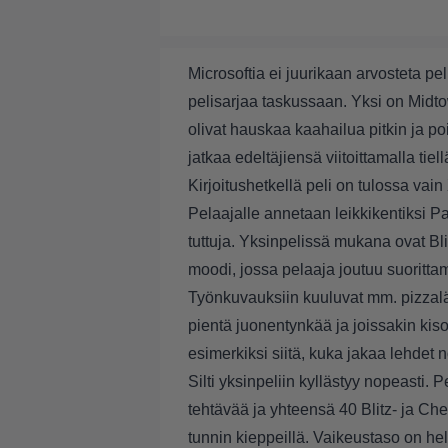
Microsoftia ei juurikaan arvosteta pel
pelisarjaa taskussaan. Yksi on Mid
olivat hauskaa kaahailua pitkin ja p
jatkaa edeltäjiensä viitoittamalla tiell
Kirjoitushetkellä peli on tulossa vain
Pelaajalle annetaan leikkikentiksi Pa
tuttuja. Yksinpelissä mukana ovat Bl
moodi, jossa pelaaja joutuu suorittam
Työnkuvauksiin kuuluvat mm. pizzaläh
pientä juonentynkää ja joissakin ki
esimerkiksi siitä, kuka jakaa lehdet 
Silti yksinpeliin kyllästyy nopeasti.
tehtävää ja yhteensä 40 Blitz- ja C
tunnin kieppeillä. Vaikeustaso on he