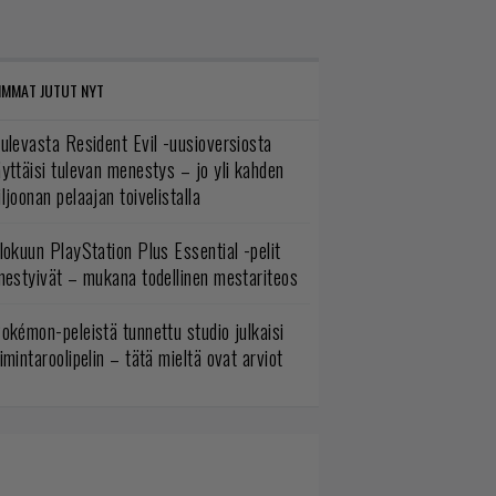
IMMAT JUTUT NYT
ulevasta Resident Evil -uusioversiosta
yttäisi tulevan menestys – jo yli kahden
ljoonan pelaajan toivelistalla
lokuun PlayStation Plus Essential -pelit
mestyivät – mukana todellinen mestariteos
okémon-peleistä tunnettu studio julkaisi
imintaroolipelin – tätä mieltä ovat arviot