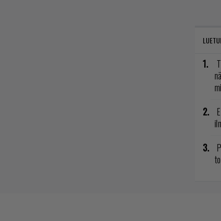
LUETU
T
nä
mi
E
il
P
to