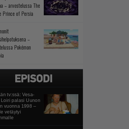
aa – arvostelussa The
 Prince of Persia
monit
sihelpotuksena –
telussa Pokémon
ia
än tv:ssä: Vesa-
 Loiri palasi Uunon
iin vuonna 1998 –
e vetäytyi
mmalle