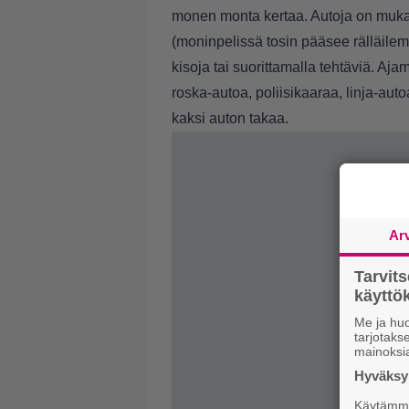
monen monta kertaa. Autoja on mukava
(moninpelissä tosin pääsee rälläilem
kisoja tai suorittamalla tehtäviä. Aj
roska-autoa, poliisikaaraa, linja-aut
kaksi auton takaa.
Ar
Tarvit
käytt
Me ja huo
tarjotak
mainoksi
Hyväksym
Käytämme 