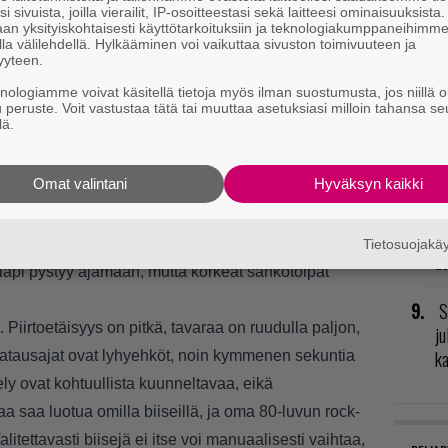
i sivuista, joilla vierailit, IP-osoitteestasi sekä laitteesi ominaisuuksista
GT
an yksityiskohtaisesti käyttötarkoituksiin ja teknologiakumppaneihimm
p
la välilehdellä. Hylkääminen voi vaikuttaa sivuston toimivuuteen ja
yyteen.
S
knologiamme voivat käsitellä tietoja myös ilman suostumusta, jos niillä o
u peruste. Voit vastustaa tätä tai muuttaa asetuksiasi milloin tahansa se
lä.
T
uma on ehkä turhankin arcade. Autot kaartavat
ta
Omat valintani
Hyväksyn kaikki
lla vauhdilla, mutta toisaalta tällainen sopii
C
pelit saavat vaurioita törmäyksistä, mutta kolhut ja
n
uuteen. Kaupungeissa on mukava irrotella ja kyltit
Tietosuojak
de
 läpi pystyy ajamaan, mutta korkeat sähkötolpat
S
. Piirtoetäisyys on pitkä, tavaraa on ruudulla paljon,
ju
k
 Latausajat ovat lyhyehköt, noin kymmenen sekuntia
tely ovat kohtuullista kuunneltavaa, eikä
 saa luotua omilla biiseillä, ja oma 80-luvun rock-
itettavasti biisejä ei itse voi manuaalisesti vaihtaa,