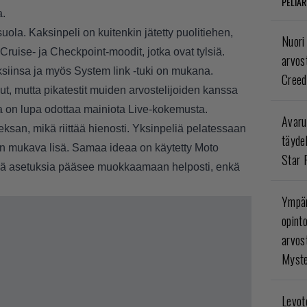
PELIAR
a.
la. Kaksinpeli on kuitenkin jätetty puolitiehen,
Nuori
Cruise- ja Checkpoint-moodit, jotka ovat tylsiä.
arvos
siinsa ja myös System link -tuki on mukana.
Creed
lut, mutta pikatestit muiden arvostelijoiden kanssa
ta on lupa odottaa mainiota Live-kokemusta.
Avaru
ksan, mikä riittää hienosti. Yksinpeliä pelatessaan
täyde
 on mukava lisä. Samaa ideaa on käytetty Moto
Star 
iä asetuksia pääsee muokkaamaan helposti, enkä
Ympär
opint
arvos
Myste
Levoto