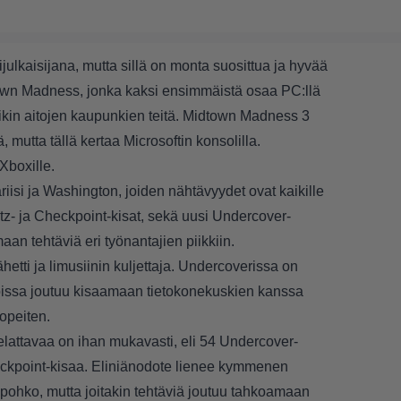
ijulkaisijana, mutta sillä on monta suosittua ja hyvää
town Madness, jonka kaksi ensimmäistä osaa PC:llä
oikin aitojen kaupunkien teitä. Midtown Madness 3
ä, mutta tällä kertaa Microsoftin konsolilla.
 Xboxille.
riisi ja Washington, joiden nähtävyydet ovat kaikille
itz- ja Checkpoint-kisat, sekä uusi Undercover-
aan tehtäviä eri työnantajien piikkiin.
etti ja limusiinin kuljettaja. Undercoverissa on
soissa joutuu kisaamaan tietokonekuskien kanssa
nopeiten.
 Pelattavaa on ihan mukavasti, eli 54 Undercover-
heckpoint-kisaa. Eliniänodote lienee kymmenen
lpohko, mutta joitakin tehtäviä joutuu tahkoamaan