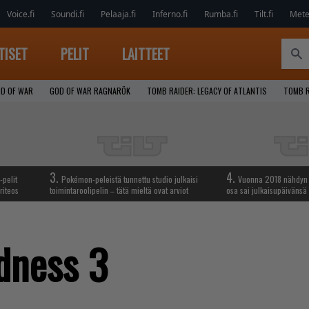
Voice.fi
Soundi.fi
Pelaaja.fi
Inferno.fi
Rumba.fi
Tilt.fi
Metel
TISET
PELIT
LAITTEET
D OF WAR
GOD OF WAR RAGNARÖK
TOMB RAIDER: LEGACY OF ATLANTIS
TOMB R
3.
4.
-pelit
Pokémon-peleistä tunnettu studio julkaisi
Vuonna 2018 nähdyn t
riteos
toimintaroolipelin – tätä mieltä ovat arviot
osa sai julkaisupäivänsä
dness 3