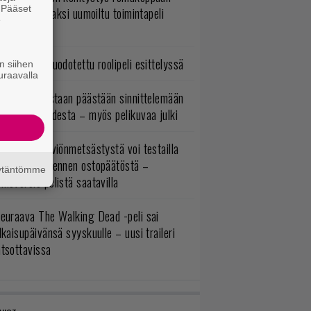
. Pääset
A:n kilpailijaksi uumoiltu toimintapeli
e
eruttu?
yksyn huippuodotettu roolipeli esittelyssä
n siihen
uraavalla
itaaneja vastaan päästään sinnittelemään
as loppuvuodesta – myös pelikuvaa julki
apcomin hirviönmetsästystä voi testailla
yt maksutta ennen ostopäätöstä –
äytäntömme
moversio pelistä saatavilla
euraava The Walking Dead -peli sai
lkaisupäivänsä syyskuulle – uusi traileri
atsottavissa