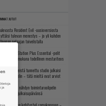
IMMAT JUTUT
ulevasta Resident Evil -uusioversiosta
yttäisi tulevan menestys – jo yli kahden
ljoonan pelaajan toivelistalla
lokuun PlayStation Plus Essential -pelit
mestyivät – mukana todellinen mestariteos
okémon-peleistä tunnettu studio julkaisi
sen
imintaroolipelin – tätä mieltä ovat arviot
tietoja
uonna 2018 nähdyn toimintaroolipelin
 ja
tko-osa sai julkaisupäivänsä
uuden vuoden kehitystyö romukoppaan –
toja