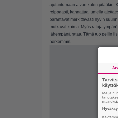
ajotuntumaan aivan kuten pitääkin. K
reippaasti, kannattaa lumella ajettae
parantavat merkittävästi hyvin suunni
mutkavalikoima. Myös ratoja ympäröi
lähempänä rataa. Tämä tuo peliin lisä
herkemmin.
Ar
Tarvit
käytt
Me ja huo
tarjotak
mainoksi
Hyväksym
Käytämme 