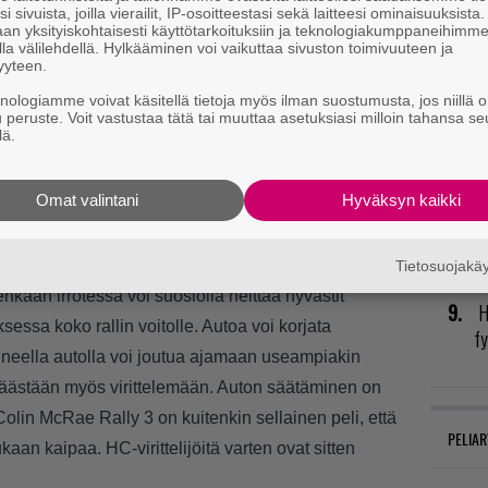
i sivuista, joilla vierailit, IP-osoitteestasi sekä laitteesi ominaisuuksista
va
an yksityiskohtaisesti käyttötarkoituksiin ja teknologiakumppaneihimm
kl
la välilehdellä. Hylkääminen voi vaikuttaa sivuston toimivuuteen ja
yyteen.
P
knologiamme voivat käsitellä tietoja myös ilman suostumusta, jos niillä o
u peruste. Voit vastustaa tätä tai muuttaa asetuksiasi milloin tahansa se
to
lä.
U
Omat valintani
Hyväksyn kaikki
aurionmallinnukseen, joka on toteutettu
T
kärsii lähinnä auton maalipinta, mutta isommat
ta
tumisen lisäksi merkittävän loven ajettavuuteen.
Tietosuojak
nkaan irrotessa voi suosiolla heittää hyvästit
H
essa koko rallin voitolle. Autoa voi korjata
fy
neella autolla voi joutua ajamaan useampiakin
päästään myös virittelemään. Auton säätäminen on
olin McRae Rally 3 on kuitenkin sellainen peli, että
PELIAR
aan kaipaa. HC-virittelijöitä varten ovat sitten