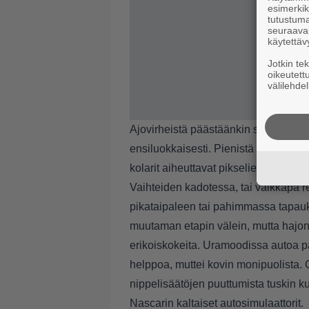
esimerkiks
tutustuma
seuraaval
käytettäv
Jotkin te
oikeutett
välilehdel
Ajovirheistä päästäänkin sujuvasti v
ensiluokkaisesti. Pienistä osumista 
kolarit aiheuttavat pikselien ruttaan
Vaihteiden kadotessa, tai vaikkapa re
pikataipaleen tai pahimmassa tapauks
muutaman etapin välein, mutta hajon
erikoiskokeita. Uramoodissa autoa 
helppoa, muttei kovin monipuolista. C
nippelisäätöjen puuttumista tuskin kuk
Nascarin kaltaiset autosimulaattorit.