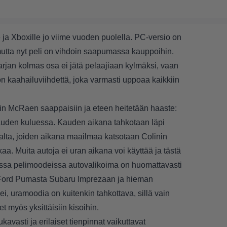
 ja Xboxille jo viime vuoden puolella. PC-versio on
mutta nyt peli on vihdoin saapumassa kauppoihin.
rjan kolmas osa ei jätä pelaajiaan kylmäksi, vaan
n kaahailuviihdettä, joka varmasti uppoaa kaikkiin
in McRaen saappaisiin ja eteen heitetään haaste:
uden kuluessa. Kauden aikana tahkotaan läpi
valta, joiden aikana maailmaa katsotaan Colinin
. Muita autoja ei uran aikana voi käyttää ja tästä
issa pelimoodeissa autovalikoima on huomattavasti
 Ford Pumasta Subaru Imprezaan ja hieman
i ei, uramoodia on kuitenkin tahkottava, sillä vain
t myös yksittäisiin kisoihin.
avasti ja erilaiset tienpinnat vaikuttavat