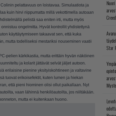
Nuori
olinin pelattavuus on loistavaa. Simulaatiota ja
arvos
aa kuin hirvi riippumatta millä vekottimella autoaan
Creed
yhdistelmällä pelistä saa eniten irti, mutta myös
onnistuu ongelmitta. Hyvät kontrollit yhdistettynä
Avaru
auton käyttäytymiseen takaavat sen, että kuka
täyde
n, mutta todelliseksi mestariksi nouseminen vaatii
Star 
 PC-pelien kärkikastia, mutta erittäin hyvän näköinen
Ympär
suunniteltu ja kolarit jättävät selvät jäljet autoon.
opint
ä erilaisine pienine yksityiskohtineen ja valtavine
arvos
 tuovat erikoisefektit, kuten lumen ja hiekan
Myste
an, että pieni hiominen olisi ollut paikallaan. Nyt
autoilta, vaan lähinnä henkilöautoilta, jos niiltäkään.
ponneton, mutta ei kuitenkaan huono.
Levoto
odott
Rogue