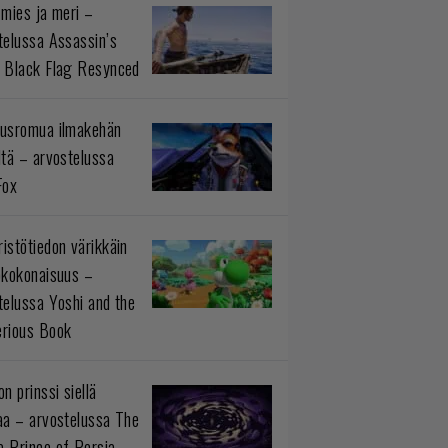
 mies ja meri –
telussa Assassin’s
 Black Flag Resynced
usromua ilmakehän
ltä – arvostelussa
Fox
istötiedon värikkäin
okokonaisuus –
telussa Yoshi and the
rious Book
n prinssi siellä
aa – arvostelussa The
 Prince of Persia