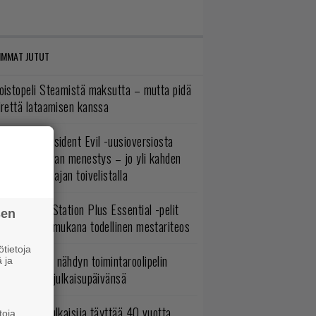
IMMAT JUTUT
oistopeli Steamistä maksutta – mutta pidä
irettä lataamisen kanssa
ulevasta Resident Evil -uusioversiosta
yttäisi tulevan menestys – jo yli kahden
ljoonan pelaajan toivelistalla
lokuun PlayStation Plus Essential -pelit
sen
mestyivät – mukana todellinen mestariteos
tietoja
uonna 2018 nähdyn toimintaroolipelin
 ja
tko-osa sai julkaisupäivänsä
akastettu julkaisija täyttää 40 vuotta,
toja