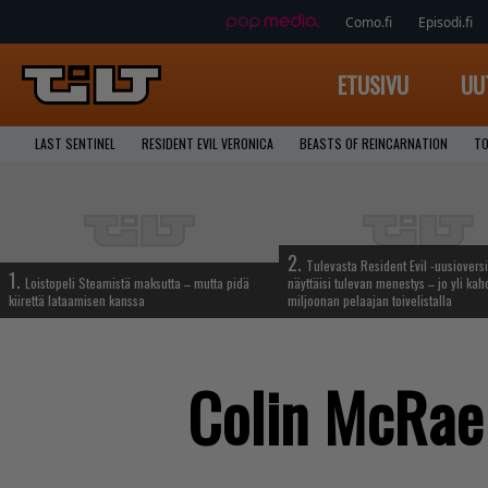
Como.fi
Episodi.fi
ETUSIVU
UU
LAST SENTINEL
RESIDENT EVIL VERONICA
BEASTS OF REINCARNATION
TO
2.
Tulevasta Resident Evil -uusiovers
1.
Loistopeli Steamistä maksutta – mutta pidä
näyttäisi tulevan menestys – jo yli ka
kiirettä lataamisen kanssa
miljoonan pelaajan toivelistalla
Colin McRae 