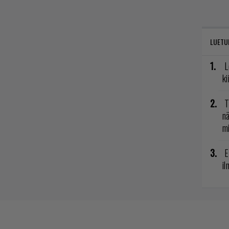
LUETU
L
ki
T
nä
mi
E
il