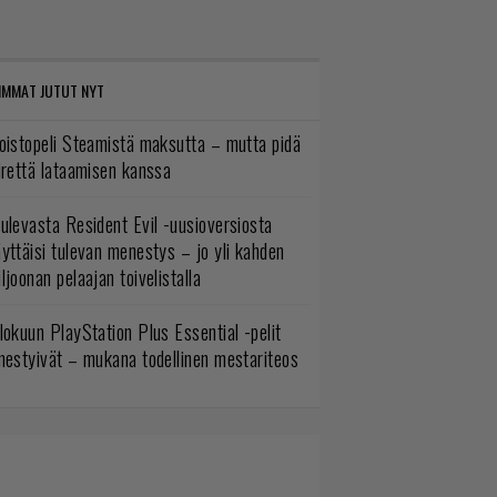
IMMAT JUTUT NYT
oistopeli Steamistä maksutta – mutta pidä
irettä lataamisen kanssa
ulevasta Resident Evil -uusioversiosta
yttäisi tulevan menestys – jo yli kahden
ljoonan pelaajan toivelistalla
lokuun PlayStation Plus Essential -pelit
mestyivät – mukana todellinen mestariteos