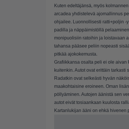
Kuten edeltäjänsä, myös kolmannen C
arcadea yhdistelevä ajomallinnus pel
ohjailee. Luonnollisesti ratti+poljin -
padilla ja näppäimistöllä pelaaminen 
monipuolisiin ratoihin ja loistavaan 
tahansa pääsee peliin nopeasti sisää
pitkää ajokokemusta.
Grafiikkansa osalta peli ei ole aivan
kuitenkin. Autot ovat erittäin tarkasti 
Radatkin ovat selkeästi hyvän näköisi
maakohtaisine eroineen. Oman lisänsä
pöllyäminen. Autojen äänistä sen verr
autot eivät tosiaankaan kuulosta ralli
Kartanlukijan ääni on ehkä hivenen 