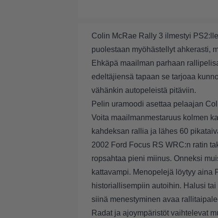
Colin McRae Rally 3 ilmestyi PS2:lle
puolestaan myöhästellyt ahkerasti, 
Ehkäpä maailman parhaan rallipelisa
edeltäjiensä tapaan se tarjoaa kunno
vähänkin autopeleistä pitäviin.
Pelin uramoodi asettaa pelaajan Col
Voita maailmanmestaruus kolmen ka
kahdeksan rallia ja lähes 60 pikatai
2002 Ford Focus RS WRC:n ratin takaa
ropsahtaa pieni miinus. Onneksi mu
kattavampi. Menopelejä löytyy aina
historiallisempiin autoihin. Halusi ta
siinä menestyminen avaa rallitaipalee
Radat ja ajoympäristöt vaihtelevat muk