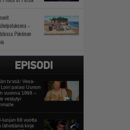
monit
sihelpotuksena –
telussa Pokémon
ia
än tv:ssä: Vesa-
 Loiri palasi Uunon
iin vuonna 1998 –
e vetäytyi
mmalle
-luojan 68 vuotta
n lähettämä kirje