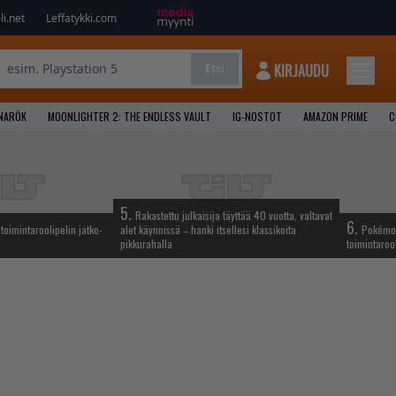
i.net
Leffatykki.com
KIRJAUDU
Etsi
NARÖK
MOONLIGHTER 2: THE ENDLESS VAULT
IG-NOSTOT
AMAZON PRIME
C
5.
Rakastettu julkaisija täyttää 40 vuotta, valtavat
6.
oimintaroolipelin jatko-
alet käynnissä – hanki itsellesi klassikoita
Pokémon-
pikkurahalla
toimintarool