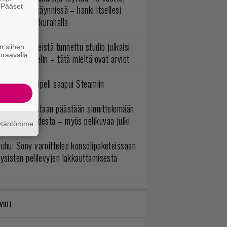
. Pääset
ltavat alet käynnissä – hanki itsellesi
e
assikoita pikkurahalla
okémon-peleistä tunnettu studio julkaisi
n siihen
uraavalla
imintaroolipelin – tätä mieltä ovat arviot
bisoftin hittipeli saapui Steamiin
itaaneja vastaan päästään sinnittelemään
as loppuvuodesta – myös pelikuvaa julki
äytäntömme
uhu: Sony varoittelee konsolipaketeissaan
ysisten pelilevyjen lakkauttamisesta
VIOT