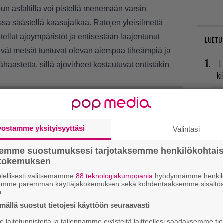
un asfaltilla voi pistellä menemään varsin
ssa säästellä kaasujalkaa. Ratojen yleisilmettä
tellut ajoympäristöt ja entisestään laajentunut
LUETU
vät metsät tuntuvat olevan aiempaa tiheämpiä ja
L
haastetta, sillä ajovirheet kostautuvat entistäkin
ki
T
nä
mi
vostamme yksityisyyttäsi
Valintasi
E
semme suostumuksesi tarjotaksemme henkilökohtai
il
ökokemuksen
lellisesti valitsemamme
88 teknologiakumppania
hyödynnämme henkilö
V
semme paremman käyttäjäkokemuksen sekä kohdentaaksemme sisältöä
a.
ja
ällä suostut tietojesi käyttöön seuraavasti
R
laitetunnisteita ja tallennamme evästeitä laitteellesi saadaksemme tie