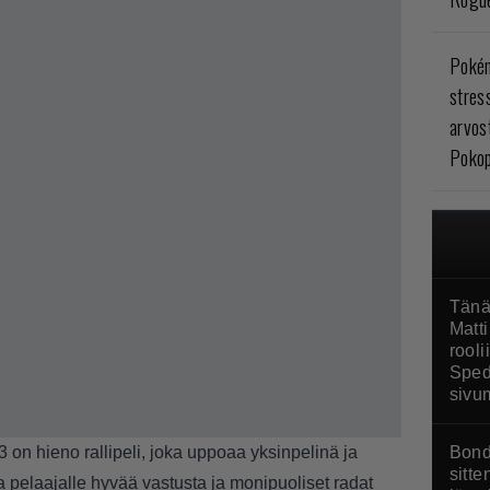
Poké
stres
arvos
Pokop
Tänä
Matti
rool
Sped
sivu
on hieno rallipeli, joka uppoaa yksinpelinä ja
Bond
sitte
 pelaajalle hyvää vastusta ja monipuoliset radat