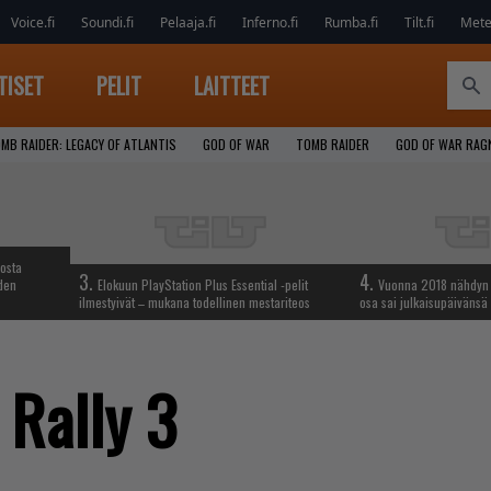
Voice.fi
Soundi.fi
Pelaaja.fi
Inferno.fi
Rumba.fi
Tilt.fi
Metel
TISET
PELIT
LAITTEET
MB RAIDER: LEGACY OF ATLANTIS
GOD OF WAR
TOMB RAIDER
GOD OF WAR RAG
iosta
3.
4.
hden
Elokuun PlayStation Plus Essential -pelit
Vuonna 2018 nähdyn t
ilmestyivät – mukana todellinen mestariteos
osa sai julkaisupäivänsä
Rally 3