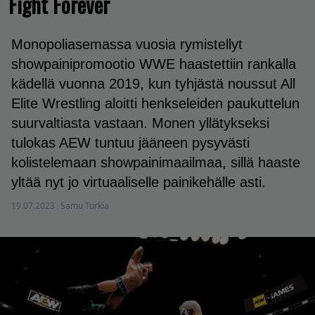
Fight Forever
Monopoliasemassa vuosia rymistellyt
showpainipromootio WWE haastettiin rankalla
kädellä vuonna 2019, kun tyhjästä noussut All
Elite Wrestling aloitti henkseleiden paukuttelun
suurvaltiasta vastaan. Monen yllätykseksi
tulokas AEW tuntuu jääneen pysyvästi
kolistelemaan showpainimaailmaa, sillä haaste
yltää nyt jo virtuaaliselle painikehälle asti.
19.07.2023
Samu Turkia