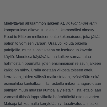
Miellyttävän alkulämmön jälkeen
AEW: Fight Foreverin
kompastukset alkavat tulla esiin. Uramoodiksi nimetty
Road to Elite on melkoisen ontto kokonaisuus, joka jättää
paljon toivomisen varaan. Uraa voi koluta oikeilla
painijoilla, mutta suosituksena on itseluodun kaverin
käyttö. Moodissa käytävä tarina kulkee samaa rataa
hahmosta riippumatta, joten ensimmäisen reissun jälkeen
kaikki on nähty. Uralla edetään viikosta toiseen ottelu
kerrallaan, joiden välissä matkustetaan, evästetään sekä
esimerkiksi kuntoillaan. Harrasteilla mikromanageroidaan
painijan muun muassa kuntoa ja yleistä fiilistä, että ollaan
varmasti tikissä loppuviikolla häämöttävää ottelua varten.
Matseja tahkoamalla kerrytetään virtuaalivaluutan lisäksi