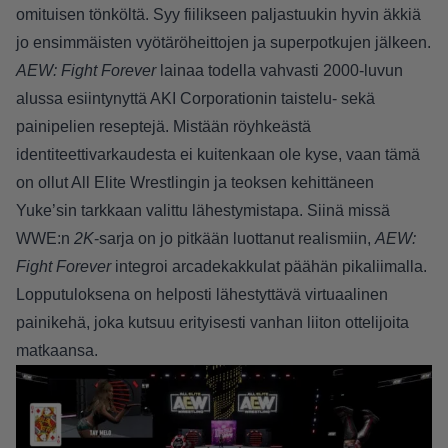
omituisen tönköltä. Syy fiilikseen paljastuukin hyvin äkkiä
jo ensimmäisten vyötäröheittojen ja superpotkujen jälkeen.
AEW: Fight Forever
lainaa todella vahvasti 2000-luvun
alussa esiintynyttä AKI Corporationin taistelu- sekä
painipelien reseptejä. Mistään röyhkeästä
identiteettivarkaudesta ei kuitenkaan ole kyse, vaan tämä
on ollut All Elite Wrestlingin ja teoksen kehittäneen
Yuke’sin tarkkaan valittu lähestymistapa. Siinä missä
WWE:n
2K
-sarja on jo pitkään luottanut realismiin,
AEW:
Fight Forever
integroi arcadekakkulat päähän pikaliimalla.
Lopputuloksena on helposti lähestyttävä virtuaalinen
painikehä, joka kutsuu erityisesti vanhan liiton ottelijoita
matkaansa.