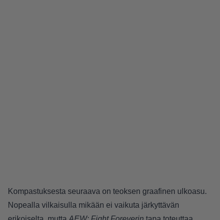
Kompastuksesta seuraava on teoksen graafinen ulkoasu.
Nopealla vilkaisulla mikään ei vaikuta järkyttävän
erikoiselta, mutta
AEW: Fight Foreverin
tapa toteuttaa