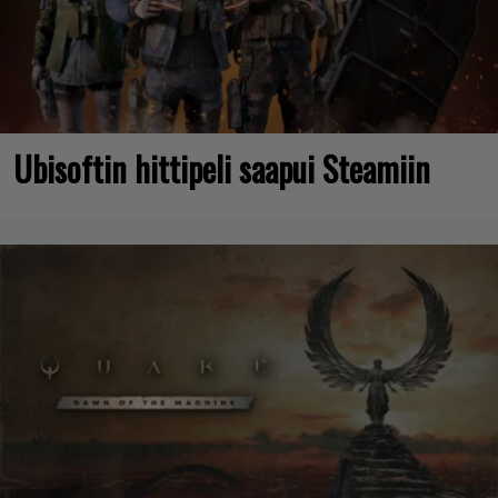
Ubisoftin hittipeli saapui Steamiin