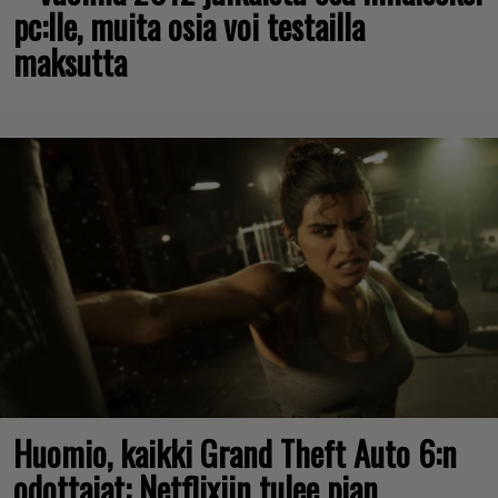
pc:lle, muita osia voi testailla
maksutta
Huomio, kaikki Grand Theft Auto 6:n
odottajat: Netflixiin tulee pian