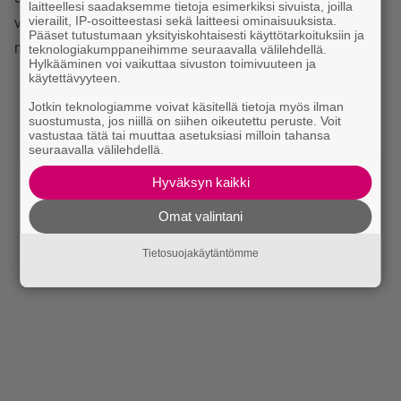
laitteellesi saadaksemme tietoja esimerkiksi sivuista, joilla
vierailit, IP-osoitteestasi sekä laitteesi ominaisuuksista.
virtuaalikehässä. Askel kentälle on aavistuksen horjuva,
Pääset tutustumaan yksityiskohtaisesti käyttötarkoituksiin ja
mutta kyllin vankka jatkoaskeleille.
teknologiakumppaneihimme seuraavalla välilehdellä.
Hylkääminen voi vaikuttaa sivuston toimivuuteen ja
käytettävyyteen.
Jotkin teknologiamme voivat käsitellä tietoja myös ilman
suostumusta, jos niillä on siihen oikeutettu peruste. Voit
vastustaa tätä tai muuttaa asetuksiasi milloin tahansa
seuraavalla välilehdellä.
Hyväksyn kaikki
Omat valintani
Tietosuojakäytäntömme