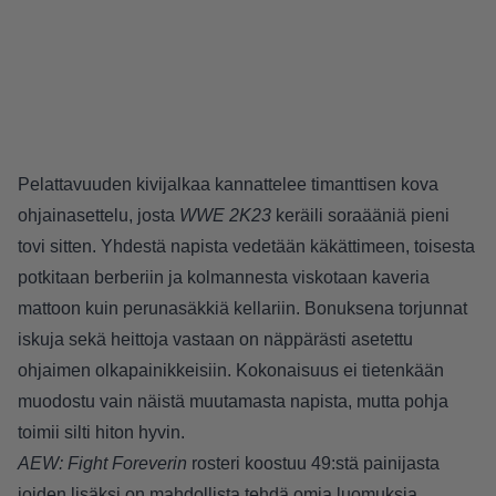
Pelattavuuden kivijalkaa kannattelee timanttisen kova
ohjainasettelu, josta
WWE 2K23
keräili soraääniä pieni
tovi sitten. Yhdestä napista vedetään käkättimeen, toisesta
potkitaan berberiin ja kolmannesta viskotaan kaveria
mattoon kuin perunasäkkiä kellariin. Bonuksena torjunnat
iskuja sekä heittoja vastaan on näppärästi asetettu
ohjaimen olkapainikkeisiin. Kokonaisuus ei tietenkään
muodostu vain näistä muutamasta napista, mutta pohja
toimii silti hiton hyvin.
AEW: Fight Foreverin
rosteri koostuu 49:stä painijasta
joiden lisäksi on mahdollista tehdä omia luomuksia