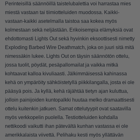
Perinteisillä säännöillä taistelubalettia voi harrastaa mies
miestä vastaan tai tiimiotteluiden muodossa. Kaikki-
vastaan-kaikki asetelmalla taistoa saa kokea myös
kolmestaan sekä neljästään. Erikoisempia elämyksiä ovat
ehdottomasti Lights Out sekä hyvinkin eksoottisesti nimetty
Exploding Barbed Wire Deathmatch, joka on juuri sitä mitä
nimessäkin lukee. Lights Out on täysin säännötön ottelu,
jossa tuolit, pöydät, pesäpallomailat ja vaikka mitkä
kohtaavat kalloa kivuliaasti. Jälkimmäisessä kahinassa
kehä on ympäröity sähköistetyllä piikkilangalla, josta ei ole
pääsyä pois. Ja kyllä, kehä räjähtää tietyn ajan kuluttua,
jolloin painijoiden kuntopalkki huutaa melko dramaattisesti
ottelu kuitenkin jatkuen. Samat ottelutyypit ovat saatavilla
myös verkkopelin puolella. Testiotteluiden kohdalla
nettikoodi vaikutti ihan pätevältä kunhan vastassa ei ole
amerikkalaista viivettä. Pelihaku kesti myös yllättävän