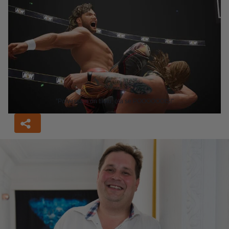
”Polvessani on tikku, ota se POOOOOOIS!”