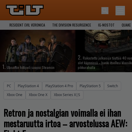
RESIDENT EVIL VERONICA
THE DIVISION RESURGENCE
IG-NOSTOT
QUAKE
2.
Rakastettu julkaisija täyttää 40 vuo
alet käynnissä – hanki itsellesi klassik
1.
Ubisoftin hittipeli saapui Steamiin
pikkurahalla
PC
PlayStation 4
PlayStation 4 Pro
PlayStation 5
Switch
Xbox One
Xbox One X
Xbox Series X|S
Retron ja nostalgian voimalla ei ihan
mestaruutta irtoa – arvostelussa AEW: