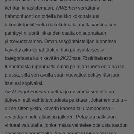
kehään kinastelemaan.
WWE:hen
verrattuna
hahmonluonti on todella heikko kokonaisuus
ulkonäköpoliittiselta näkökulmalta, mutta varsinaisen
painityylin luonti liikkeiden osalta on suorastaan
ylitsevuotavainen. Oman snägäritaistelijan luonnissa
käytetty aika venähtääkin ihan päinvastaisessa
kategoriassa kuin kevään
2K23:ssa
. Ristiriitaisesta
tunnelmasta riippumatta oman painijan luonti on aina iso
plussa, sillä sen avulla saat muovattua pelityyliäsi juuri
itsellesi sopivaksi.
AEW: Fight Forever
opettaa jo ensimmäisen ottelun
jälkeen, että vaihtelevuudesta palkitaan. Jokainen ottelu –
oli se sitten yksin, kaverin kanssa tai uramoodissa –
arvioidaan heti ratkaisun jälkeen. Pelaajaa palkitaan
virtuaalivaluutalla, jonka määrä vaihtelee ottelusta saadun
arvosanan perusteella. Arvio perustuu muun muassa