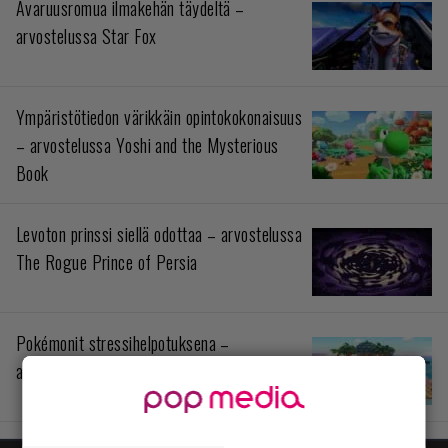
Avaruusromua ilmakehän täydeltä –
arvostelussa Star Fox
Ympäristötiedon värikkäin opintokokonaisuus
– arvostelussa Yoshi and the Mysterious
Book
Levoton prinssi siellä odottaa – arvostelussa
The Rogue Prince of Persia
Pokémonit stressihelpotuksena –
arvostelussa Pokémon Pokopia