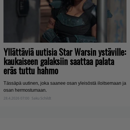
Yllättäviä uutisia Star Warsin ystäville:
kaukaiseen galaksiin saattaa palata
eräs tuttu hahmo
Tässäpä uutinen, joka saanee osan yleisöstä iloitsemaan ja
osan hermostumaan.
28.4.2026 07:00
Saku Schildt