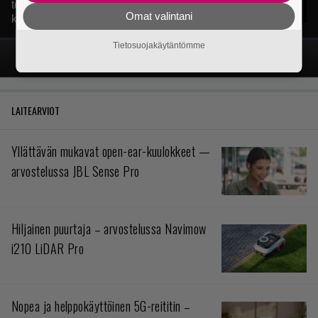
toimintatykitykseen pakotti tekemään
Omat valintani
kässärin uusiksi
Tietosuojakäytäntömme
ELOKUVAT
TV-OHJELMAT
SUORATOISTO
LAITEARVIOT
Yllättävän mukavat open-ear-kuulokkeet —
arvostelussa JBL Sense Pro
Hiljainen puurtaja – arvostelussa Navimow
i210 LiDAR Pro
Nopea ja helppokäyttöinen 5G-reititin –