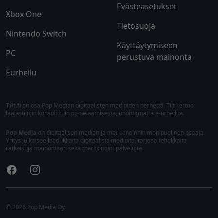
Evästeasetukset
Xbox One
Tietosuoja
Nintendo Switch
Käyttäytymiseen
PC
perustuva mainonta
Eurheilu
Tilt.fi
on osa Pop Median digitaalisten medioiden perhettä. Tilt kertoo
laajasti niin konsoli kuin pc-pelaamisesta, unohtamatta e-urheilua.
Pop Media
on digitaalisen median ja markkinoinnin monipuolinen osaaja.
Yritys julkaisee laadukkaita digitaalisia medioita, tarjoaa tehokkaita
ratkaisuja mainontaan sekä markkinointipalveluita.
Facebook
Instagram
© 2026 Pop Media Oy