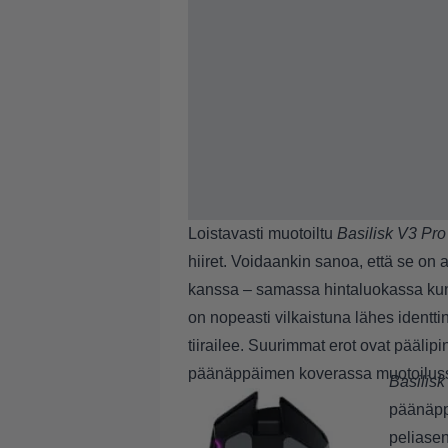
Loistavasti muotoiltu
Basilisk V3 Pro
hiiret. Voidaankin sanoa, että se on 
kanssa – samassa hintaluokassa kun 
on nopeasti vilkaistuna lähes ident
tiirailee. Suurimmat erot ovat pääli
päänäppäimen koverassa muotoilus
Basilisk
päänäpp
peliasen