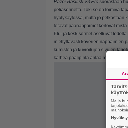
Razer Basilisk V3 Pro
suorastaan h
peliasennetta. Toki se on toimiva ta
hyötykäytössä, mutta jo pelkästään kä
terävät päänäppäimet kertovat mistä
Etu- ja keskisormet asettuvat todella
miellyttävästi koverien näppäimien p
kumisten ja kuvioitujen sivujen tarjo
karhea päälipinta antaa myös hyvän tu
Ar
Tarvit
käytt
Me ja huo
tarjotak
mainoksi
Hyväksym
Käytämme 