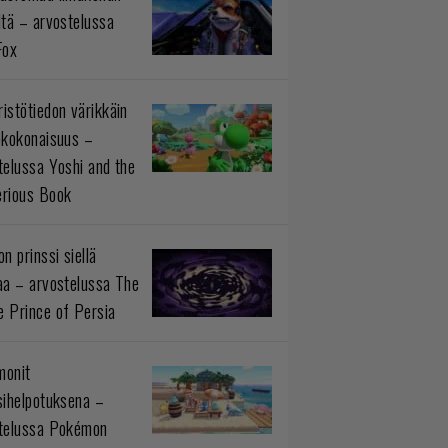
ltä – arvostelussa
Fox
istötiedon värikkäin
okokonaisuus –
telussa Yoshi and the
rious Book
n prinssi siellä
aa – arvostelussa The
 Prince of Persia
monit
sihelpotuksena –
telussa Pokémon