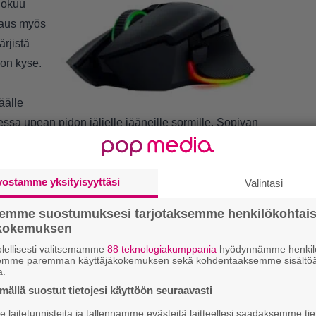
uokuu
paus myös
rjistä
 on kyse.
äälle
tessa upean pidon jäljelle jääneille sormille. Sopivan
ntuman ultranopeisiin ja hikisiin pelisessioihin.
vostamme yksityisyyttäsi
Valintasi
semme suostumuksesi tarjotaksemme henkilökohtai
LUETU
ökokemuksen
lellisesti valitsemamme
88 teknologiakumppania
hyödynnämme henkilö
R
semme paremman käyttäjäkokemuksen sekä kohdentaaksemme sisältöä
a.
va
kl
ällä suostut tietojesi käyttöön seuraavasti
laitetunnisteita ja tallennamme evästeitä laitteellesi saadaksemme tie