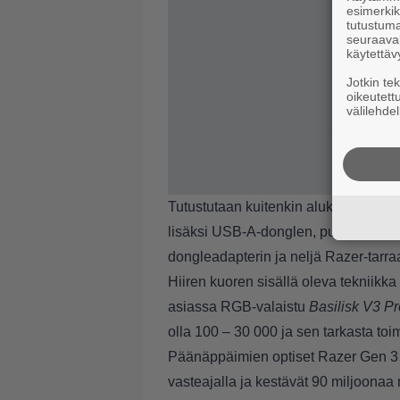
esimerkiks
tutustuma
seuraaval
käytettäv
Jotkin te
oikeutett
välilehdel
Tutustutaan kuitenkin aluksi pinnan a
lisäksi USB-A-donglen, punotun 1,8-
dongleadapterin ja neljä Razer-tarraa
Hiiren kuoren sisällä oleva tekniikka
asiassa RGB-valaistu
Basilisk V3 Pr
olla 100 – 30 000 ja sen tarkasta to
Päänäppäimien optiset Razer Gen 3 -
vasteajalla ja kestävät 90 miljoonaa 