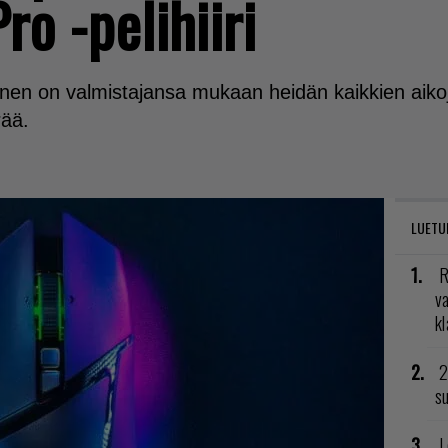
ro -pelihiiri
nen on valmistajansa mukaan heidän kaikkien aikojen k
rää.
LUETU
R
va
kl
2
su
L