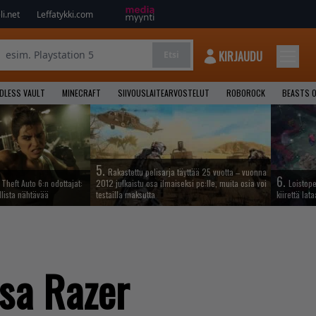
i.net
Leffatykki.com
KIRJAUDU
Etsi
NDLESS VAULT
MINECRAFT
SIIVOUSLAITEARVOSTELUT
ROBOROCK
BEASTS O
5.
Rakastettu pelisarja täyttää 25 vuotta – vuonna
6.
Theft Auto 6:n odottajat:
2012 julkaistu osa ilmaiseksi pc:lle, muita osia voi
Loistop
llista nähtävää
testailla maksutta
kiirettä la
ssa Razer