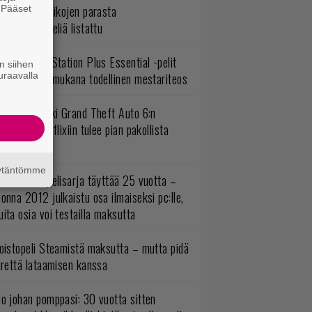
5 kaikkien aikojen parasta
. Pääset
e
persankaripeliä listattu
lokuun PlayStation Plus Essential -pelit
n siihen
uraavalla
mestyivät – mukana todellinen mestariteos
uomio, kaikki Grand Theft Auto 6:n
ottajat: Netflixiin tulee pian pakollista
ähtävää
äytäntömme
akastettu pelisarja täyttää 25 vuotta –
onna 2012 julkaistu osa ilmaiseksi pc:lle,
ita osia voi testailla maksutta
oistopeli Steamistä maksutta – mutta pidä
irettä lataamisen kanssa
o johan pomppasi: 30 vuotta sitten