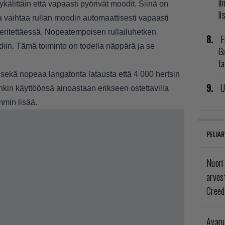
il
ykälittäin että vapaasti pyörivät moodit. Siinä on
li
a vaihtaa rullan moodin automaattisesti vapaasti
ieritettäessä. Nopeatempoisen rullailuhetken
F
iin. Tämä toiminto on todella näppärä ja se
G
t
ee sekä nopeaa langatonta latausta että 4 000 hertsin
U
nkin käyttöönsä ainoastaan erikseen ostettavilla
mmin lisää.
PELIAR
Nuori
arvos
Creed
Avaru