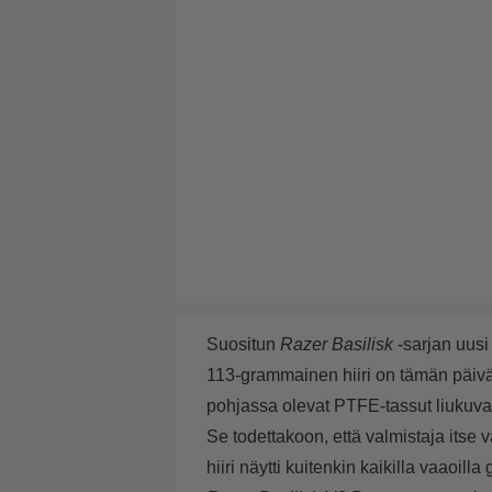
Suositun
Razer Basilisk
-sarjan uus
113-grammainen hiiri on tämän päivä
pohjassa olevat PTFE-tassut liukuvat 
Se todettakoon, että valmistaja itse 
hiiri näytti kuitenkin kaikilla vaaoi