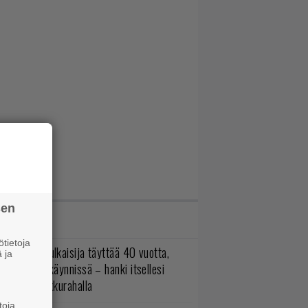
sen
IMMAT JUTUT
tietoja
akastettu julkaisija täyttää 40 vuotta,
 ja
ltavat alet käynnissä – hanki itsellesi
assikoita pikkurahalla
toja