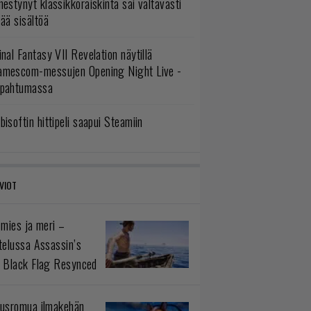
mestynyt klassikkoräiskintä sai valtavasti
sää sisältöä
inal Fantasy VII Revelation näytillä
amescom-messujen Opening Night Live -
apahtumassa
bisoftin hittipeli saapui Steamiin
VIOT
 mies ja meri –
telussa Assassin’s
 Black Flag Resynced
usromua ilmakehän