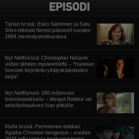
Tänän tv:ssä: Esko Salminen ja Satu
Silvo tekevät hienot pääroolit vuoden
1984 menestyselokuvassa
Nyt Netflixissä: Christopher Nolanin
viiden tähden mysteerileffa – ”Huikean
hienosti kirjoitettu yllätyskäänteiden
sarja”
Nyt Netflixissä: 180 miljoonan
toimintaseikkailu – Margot Robbie vei
seksikohtauksen liian pitkälle
Illalla tv:ssä: Perinteinen dekkari
Agatha Christien hengessä – vuoden
2023 leffa tarjoaa murhamysteerin