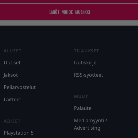
ILMIÖT
VIIHDE
MUSIIKKI
Footer
ALUEET
TILAUKSET
Uutiset
Uutiskirje
Jaksot
RSS-syötteet
Peliarvostelut
MUUT
Laitteet
Palaute
Mediamyynti /
AIHEET
Advertising
Playstation 5