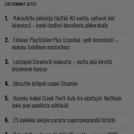
LUETUIMMAT JUTUT
Rakastettu julkaisija täyttää 40 vuotta, valtavat alet
käynnissä – hanki itsellesi klassikoita pikkurahalla
Elokuun PlayStation Plus Essential -pelit ilmestyivät –
mukana todellinen mestariteos
Loistopeli Steamistä maksutta – mutta pidä kiirettä
lataamisen kanssa
Ubisoftin hittipeli saapui Steamiin
Huomio, kaikki Grand Theft Auto 6:n odottajat: Netflixiin
tulee pian pakollista nähtävää
25 kaikkien aikojen parasta supersankaripeliä listattu