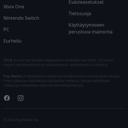
Evästeasetukset
Xbox One
Tietosuoja
Nintendo Switch
Käyttäytymiseen
PC
perustuva mainonta
Eurheilu
Tilt.fi
on osa Pop Median digitaalisten medioiden perhettä. Tilt kertoo
laajasti niin konsoli kuin pc-pelaamisesta, unohtamatta e-urheilua.
Pop Media
on digitaalisen median ja markkinoinnin monipuolinen osaaja.
Yritys julkaisee laadukkaita digitaalisia medioita, tarjoaa tehokkaita
ratkaisuja mainontaan sekä markkinointipalveluita.
Facebook
Instagram
© 2026 Pop Media Oy