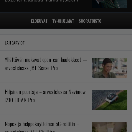
ELOKUVAT
TV-OHJELMAT
SUORATOISTO
LAITEARVIOT
Yllättävän mukavat open-ear-kuulokkeet —
arvostelussa JBL Sense Pro
Hiljainen puurtaja – arvostelussa Navimow
i210 LiDAR Pro
Nopea ja helppokäyttöinen 5G-reititin –
arvostelussa ZTE G5 Ultra