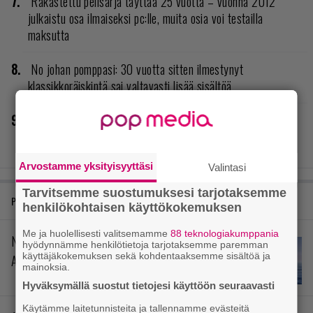
Rakastettu pelisarja täyttää 25 vuotta – vuonna 2012
julkaistu osa ilmaiseksi pc:lle, muita osia voi testailla
maksutta
No johan pomppasi: 30 vuotta sitten ilmestynyt
klassikkoräiskintä sai valtavasti lisää sisältöä
Final Fantasy VII Revelation näytillä Gamescom-messujen
Opening Night Live -tapahtumassa
Arvostamme yksityisyyttäsi
Valintasi
Tarvitsemme suostumuksesi tarjotaksemme
PELIARVIOT
henkilökohtaisen käyttökokemuksen
Me ja huolellisesti valitsemamme
88 teknologiakumppania
Nuori mies ja meri – arvostelussa
hyödynnämme henkilötietoja tarjotaksemme paremman
käyttäjäkokemuksen sekä kohdentaaksemme sisältöä ja
Assassin’s Creed Black Flag Resynced
mainoksia.
Hyväksymällä suostut tietojesi käyttöön seuraavasti
Käytämme laitetunnisteita ja tallennamme evästeitä