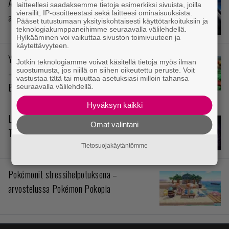
Avaruusromua ilmakehän täydeltä –
laitteellesi saadaksemme tietoja esimerkiksi sivuista, joilla
vierailit, IP-osoitteestasi sekä laitteesi ominaisuuksista.
arvostelussa Star Fox
Pääset tutustumaan yksityiskohtaisesti käyttötarkoituksiin ja
teknologiakumppaneihimme seuraavalla välilehdellä.
Hylkääminen voi vaikuttaa sivuston toimivuuteen ja
käytettävyyteen.
Ympäristötiedon värikkäin opintokokonaisuus
Jotkin teknologiamme voivat käsitellä tietoja myös ilman
suostumusta, jos niillä on siihen oikeutettu peruste. Voit
– arvostelussa Yoshi and the Mysterious
vastustaa tätä tai muuttaa asetuksiasi milloin tahansa
Book
seuraavalla välilehdellä.
Hyväksyn kaikki
Levoton prinssi siellä odottaa – arvostelussa
Omat valintani
The Rogue Prince of Persia
Tietosuojakäytäntömme
Pokémonit stressihelpotuksena –
arvostelussa Pokémon Pokopia