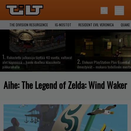
THE DIVISION RESURGENCE
IG-NOSTOT
RESIDENT EVIL VERONICA
QUAKE
1.
Rakastettu julkaisija täyttää 40 vuotta, valtavat
2.
alet käynnissä – hanki itsellesi klassikoita
Elokuun PlayStation Plus Essential 
pikkurahalla
ilmestyivät – mukana todellinen mesta
Aihe:
The Legend of Zelda: Wind Waker