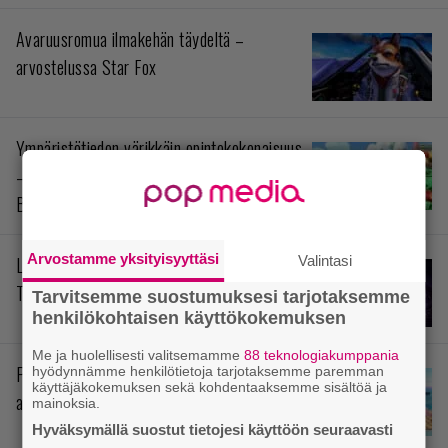
Avaruusromua ilmakehän täydeltä –
arvostelussa Star Fox
Ympäristötiedon värikkäin opintokokonaisuus
– arvostelussa Yoshi and the Mysterious
Book
Arvostamme yksityisyyttäsi
Valintasi
Levoton prinssi siellä odottaa – arvostelussa
The Rogue Prince of Persia
Tarvitsemme suostumuksesi tarjotaksemme
henkilökohtaisen käyttökokemuksen
Me ja huolellisesti valitsemamme
88 teknologiakumppania
Pokémonit stressihelpotuksena –
hyödynnämme henkilötietoja tarjotaksemme paremman
käyttäjäkokemuksen sekä kohdentaaksemme sisältöä ja
arvostelussa Pokémon Pokopia
mainoksia.
Hyväksymällä suostut tietojesi käyttöön seuraavasti