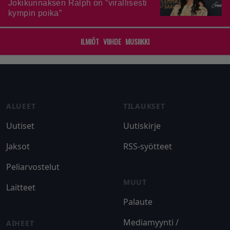
Jokikunnaksen Ralph on ”virallisesti
kympin poika”
ILMIÖT
VIIHDE
MUSIIKKI
Footer
ALUEET
TILAUKSET
Uutiset
Uutiskirje
Jaksot
RSS-syötteet
Peliarvostelut
MUUT
Laitteet
Palaute
Mediamyynti /
AIHEET