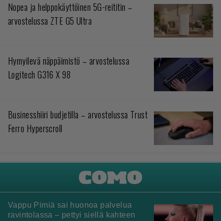
Nopea ja helppokäyttöinen 5G-reititin –
arvostelussa ZTE G5 Ultra
Hymyilevä näppäimistö – arvostelussa
Logitech G316 X 98
Businesshiiri budjetilla – arvostelussa Trust
Ferro Hyperscroll
Vappu Pimiä sai huonoa palvelua
ravintolassa – pettyi siellä kahteen