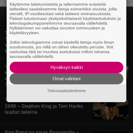
Käytämme laitetunnisteita ja tallennamme evästeitä
laitteellesi saadaksemme tietoja esimerkiksi sivuista, joilla
vierailit, IP-osoitteestasi sekä laitteesi ominaisuuksista.
Pääset tutustumaan yksityiskohtaisesti käyttötarkoituksiin ja
teknologiakumppaneihimme seuraavalla välilehdellä.
Hylkääminen voi vaikuttaa sivuston toimivuuteen ja
käytettävyyteen.
Tänään tv:ssä: Steven Spielbergin ja
Tom Cruisen kaveruus loppui 21
Jotkin teknologiamme voivat käsitellä tietoja myös ilman
vuotta sitten – Syynä Cruisen nolo
suostumusta, jos niillä on siihen oikeutettu peruste. Voit
käytös
vastustaa tätä tai muuttaa asetuksiasi milloin tahansa
seuraavalla välilehdellä.
Yöllä tv:ssä: Sotaelokuvan näyttelijät
Hyväksyn kaikki
kasvattivat lihakset nopeasti
erikoisella kikalla – IMDb-arvosana on
Omat valintani
7,6
Tietosuojakäytäntömme
Tänään tv:ssä: Loistoleffa vuodelta
1999 – Stephen King ja Tom Hanks
laadun takeina
Illan Bond on paras Brosnanilta –