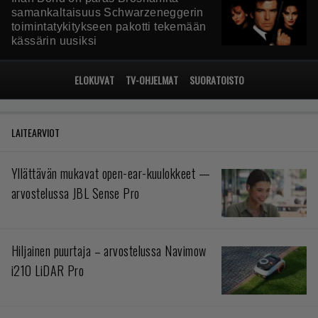
samankaltaisuus Schwarzeneggerin
toimintatykitykseen pakotti tekemään
kässärin uusiksi
ELOKUVAT
TV-OHJELMAT
SUORATOISTO
LAITEARVIOT
Yllättävän mukavat open-ear-kuulokkeet —
arvostelussa JBL Sense Pro
Hiljainen puurtaja – arvostelussa Navimow
i210 LiDAR Pro