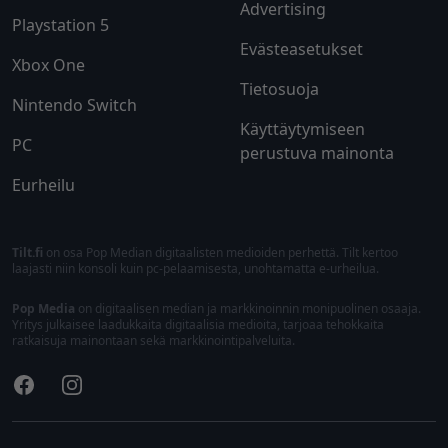
Advertising
Playstation 5
Evästeasetukset
Xbox One
Tietosuoja
Nintendo Switch
Käyttäytymiseen
PC
perustuva mainonta
Eurheilu
Tilt.fi
on osa Pop Median digitaalisten medioiden perhettä. Tilt kertoo
laajasti niin konsoli kuin pc-pelaamisesta, unohtamatta e-urheilua.
Pop Media
on digitaalisen median ja markkinoinnin monipuolinen osaaja.
Yritys julkaisee laadukkaita digitaalisia medioita, tarjoaa tehokkaita
ratkaisuja mainontaan sekä markkinointipalveluita.
Facebook
Instagram