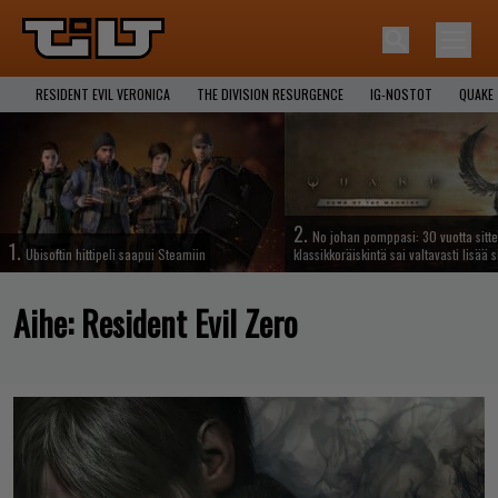
RESIDENT EVIL VERONICA
THE DIVISION RESURGENCE
IG-NOSTOT
QUAKE
2.
No johan pomppasi: 30 vuotta sitte
1.
Ubisoftin hittipeli saapui Steamiin
klassikkoräiskintä sai valtavasti lisää s
Aihe:
Resident Evil Zero