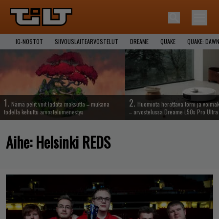
IG-NOSTOT
SIIVOUSLAITEARVOSTELUT
DREAME
QUAKE
QUAKE: DAWN
1.
2.
Nämä pelit voit ladata maksutta – mukana
Huomiota herättävä torni ja voima
todella kehuttu arvostelumenestys
– arvostelussa Dreame L50s Pro Ultra
Aihe:
Helsinki REDS