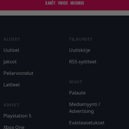
ILMIÖT
VIIHDE
MUSIIKKI
Footer
ALUEET
TILAUKSET
Uutiset
Uutiskirje
Jaksot
RSS-syötteet
Peliarvostelut
MUUT
Laitteet
Palaute
Mediamyynti /
AIHEET
Advertising
Playstation 5
Evästeasetukset
Xbox One