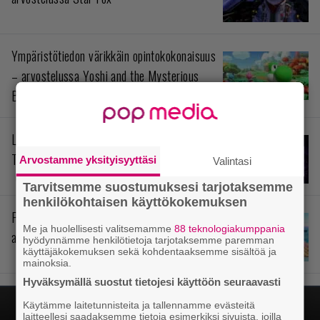
Ympäristötiedon värikkäin opintokokonaisuus
– arvostelussa Yoshi and the Mysterious
Book
Levoton prinssi siellä odottaa – arvostelussa
The Rogue Prince of Persia
Arvostamme yksityisyyttäsi
Valintasi
Tarvitsemme suostumuksesi tarjotaksemme
henkilökohtaisen käyttökokemuksen
Pokémonit stressihelpotuksena –
Me ja huolellisesti valitsemamme
88 teknologiakumppania
arvostelussa Pokémon Pokopia
hyödynnämme henkilötietoja tarjotaksemme paremman
käyttäjäkokemuksen sekä kohdentaaksemme sisältöä ja
mainoksia.
Hyväksymällä suostut tietojesi käyttöön seuraavasti
Käytämme laitetunnisteita ja tallennamme evästeitä
laitteellesi saadaksemme tietoja esimerkiksi sivuista, joilla