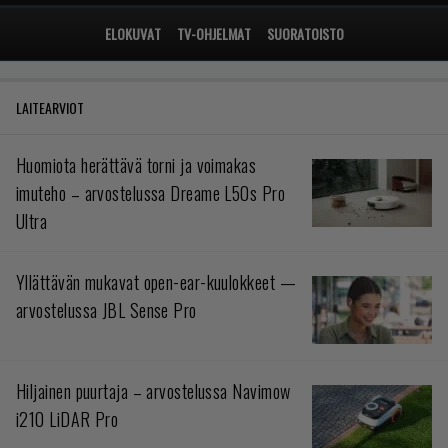
ELOKUVAT
TV-OHJELMAT
SUORATOISTO
LAITEARVIOT
Huomiota herättävä torni ja voimakas
imuteho – arvostelussa Dreame L50s Pro
Ultra
Yllättävän mukavat open-ear-kuulokkeet —
arvostelussa JBL Sense Pro
Hiljainen puurtaja – arvostelussa Navimow
i210 LiDAR Pro