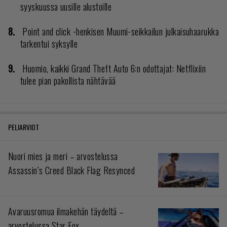
syyskuussa uusille alustoille
Point and click -henkisen Muumi-seikkailun julkaisuhaarukka
tarkentui syksylle
Huomio, kaikki Grand Theft Auto 6:n odottajat: Netflixiin
tulee pian pakollista nähtävää
PELIARVIOT
Nuori mies ja meri – arvostelussa
Assassin’s Creed Black Flag Resynced
Avaruusromua ilmakehän täydeltä –
arvostelussa Star Fox