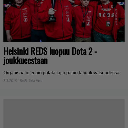
Helsinki REDS luopuu Dota 2 -
joukkueestaan
Organisaatio ei aio palata lajin pariin lähitulevaisuudessa.
5.3.2019 15:45
Iida Virta