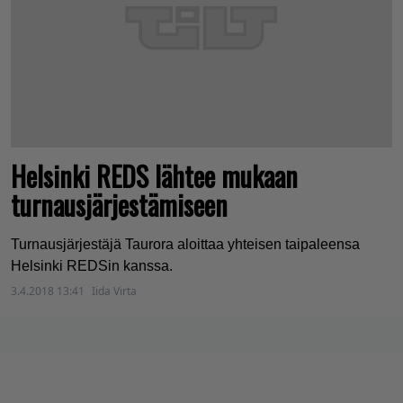
Helsinki REDS lähtee mukaan
turnausjärjestämiseen
Turnausjärjestäjä Taurora aloittaa yhteisen taipaleensa
Helsinki REDSin kanssa.
3.4.2018 13:41
Iida Virta