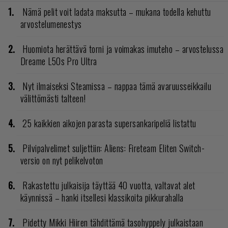
Nämä pelit voit ladata maksutta – mukana todella kehuttu
arvostelumenestys
Huomiota herättävä torni ja voimakas imuteho – arvostelussa
Dreame L50s Pro Ultra
Nyt ilmaiseksi Steamissa – nappaa tämä avaruusseikkailu
välittömästi talteen!
25 kaikkien aikojen parasta supersankaripeliä listattu
Pilvipalvelimet suljettiin: Aliens: Fireteam Eliten Switch-
versio on nyt pelikelvoton
Rakastettu julkaisija täyttää 40 vuotta, valtavat alet
käynnissä – hanki itsellesi klassikoita pikkurahalla
Pidetty Mikki Hiiren tähdittämä tasohyppely julkaistaan