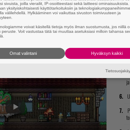
nä
i sivuista, joilla vierailit, IP-osoitteestasi sekä laitteesi ominaisuuksista
an yksityiskohtaisesti käyttötarkoituksiin ja teknologiakumppaneihimm
mi
la välilehdellä. Hylkääminen voi vaikuttaa sivuston toimivuuteen ja
yyteen.
E
knologiamme voivat käsitellä tietoja myös ilman suostumusta, jos niillä o
ilee, että peliä päivitetään jatkossakin todella
u peruste. Voit vastustaa tätä tai muuttaa asetuksiasi milloin tahansa se
il
miten peliä ei olisi olemassa ilman sen intohimoisia
lä.
eamissä pitkässä kirjoituksessa, jonka löydät
täältä
.
R
ä löydät alta.
va
Omat valintani
Hyväksyn kaikki
kl
Tietosuojak
V
ja
U
P
to