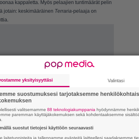
onaa kappaletta. Myös pelaajien tuntimäärät pelin
tä jotain: keskimääräinen
Terraria
-pelaaja on
tia.
vostamme yksityisyyttäsi
Valintasi
semme suostumuksesi tarjotaksemme henkilökohtai
LUETU
ökokemuksen
lellisesti valitsemamme
88 teknologiakumppania
hyödynnämme henkilö
L
semme paremman käyttäjäkokemuksen sekä kohdentaaksemme sisältöä
a.
ki
ällä suostut tietojesi käyttöön seuraavasti
T
laitetunnisteita ja tallennamme evästeitä laitteellesi saadaksemme tie