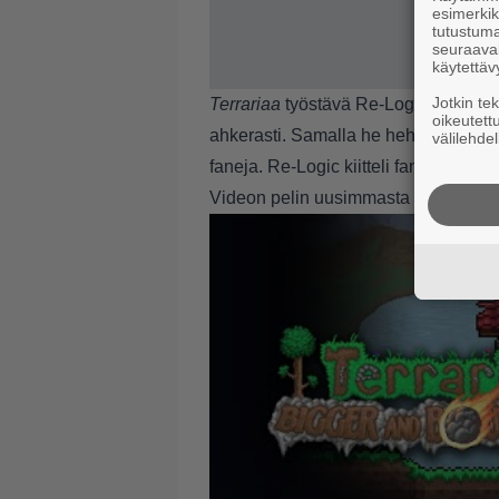
esimerkiks
tutustuma
seuraaval
käytettäv
Jotkin te
Terrariaa
työstävä Re-Logic myös lupa
oikeutett
ahkerasti. Samalla he hehkuttelivat, 
välilehdel
faneja. Re-Logic kiitteli fanejaan St
Videon pelin uusimmasta päivityksest