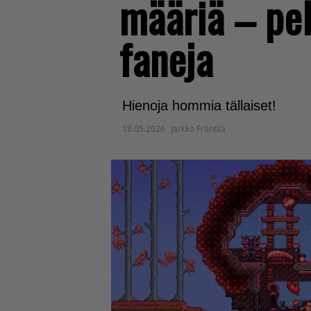
määriä – peli
faneja
Hienoja hommia tällaiset!
18.05.2026
Jarkko Fräntilä