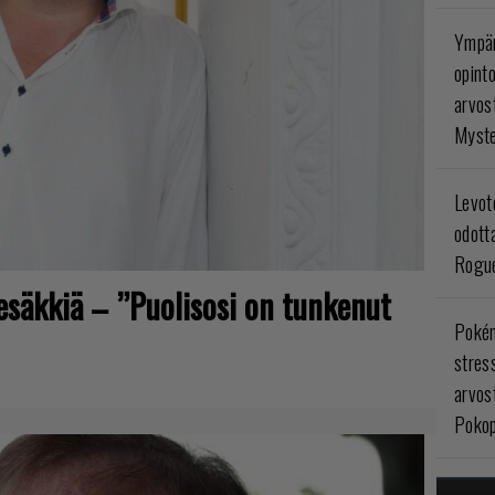
Ympär
opint
arvos
Myste
Levoto
odott
Rogue
tesäkkiä – ”Puolisosi on tunkenut
Poké
stres
arvos
Pokop