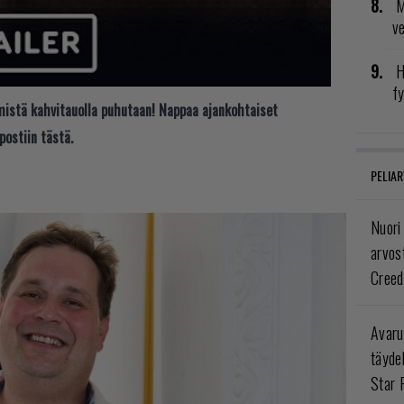
M
v
H
fy
t mistä kahvitauolla puhutaan! Nappaa ajankohtaiset
postiin tästä.
PELIAR
Nuori
arvos
Creed
Avaru
täyde
Star 