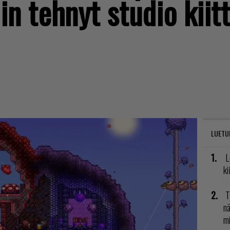
n tehnyt studio kiitt
LUETU
L
ki
T
nä
mi