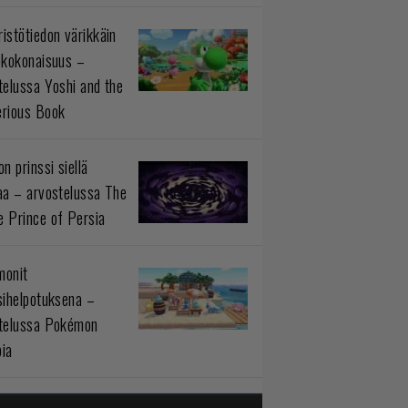
istötiedon värikkäin
okokonaisuus –
telussa Yoshi and the
rious Book
n prinssi siellä
aa – arvostelussa The
 Prince of Persia
monit
sihelpotuksena –
telussa Pokémon
ia