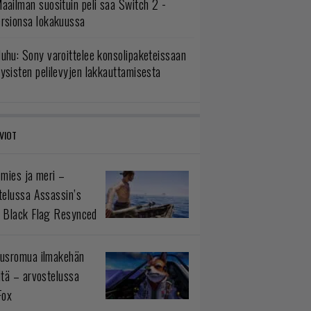
aailman suosituin peli saa Switch 2 -
ersionsa lokakuussa
uhu: Sony varoittelee konsolipaketeissaan
ysisten pelilevyjen lakkauttamisesta
VIOT
 mies ja meri –
telussa Assassin’s
 Black Flag Resynced
usromua ilmakehän
ltä – arvostelussa
Fox