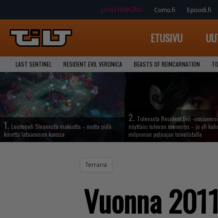
Como.fi
Episodi.fi
ETUSIVU
UU
LAST SENTINEL
RESIDENT EVIL VERONICA
BEASTS OF REINCARNATION
TO
2.
Tulevasta Resident Evil -uusiovers
1.
Loistopeli Steamistä maksutta – mutta pidä
näyttäisi tulevan menestys – jo yli ka
kiirettä lataamisen kanssa
miljoonan pelaajan toivelistalla
Terraria
Vuonna 2011 