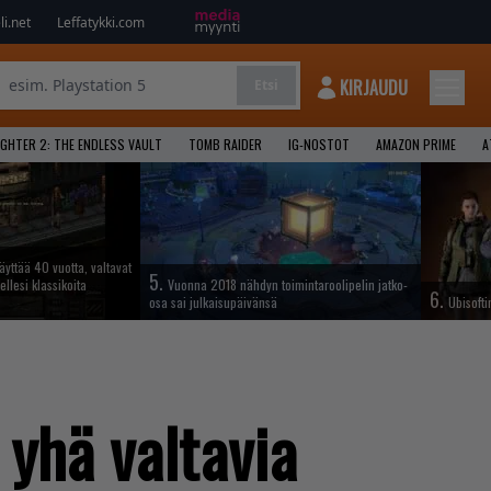
i.net
Leffatykki.com
KIRJAUDU
Etsi
GHTER 2: THE ENDLESS VAULT
TOMB RAIDER
IG-NOSTOT
AMAZON PRIME
A
täyttää 40 vuotta, valtavat
5.
ellesi klassikoita
Vuonna 2018 nähdyn toimintaroolipelin jatko-
6.
osa sai julkaisupäivänsä
Ubisofti
yhä valtavia