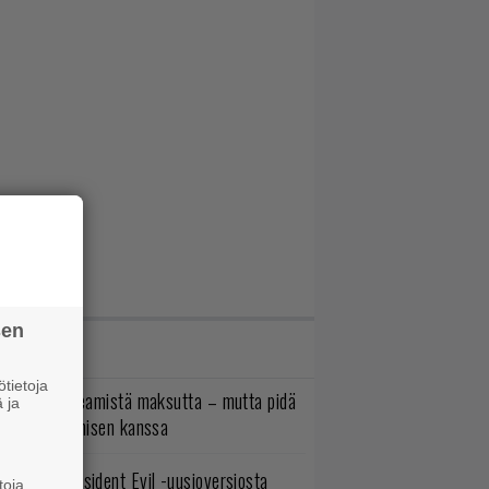
sen
IMMAT JUTUT
tietoja
oistopeli Steamistä maksutta – mutta pidä
 ja
irettä lataamisen kanssa
ulevasta Resident Evil -uusioversiosta
toja