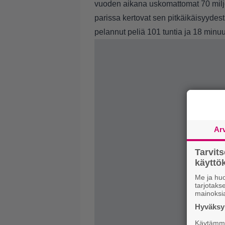
vuoden aikana uskomattomat 70 miljo
parissa kertovat sen pitkäikäisyydes
pelannut peliä 101 tuntia ja 18 minuut
Ar
Tarvit
käytt
Me ja huo
tarjotak
mainoksi
Hyväksym
Käytämme 