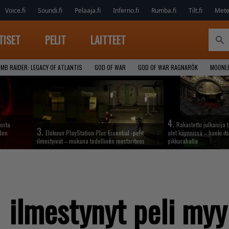
Voice.fi
Soundi.fi
Pelaaja.fi
Inferno.fi
Rumba.fi
Tilt.fi
Metel
TISET
PELIT
LAITTEET
MB RAIDER: LEGACY OF ATLANTIS
GOD OF WAR
GOD OF WAR RAGNARÖK
MOONLI
4.
iosta
Rakastettu julkaisija 
3.
hden
Elokuun PlayStation Plus Essential -pelit
alet käynnissä – hanki its
ilmestyivät – mukana todellinen mestariteos
pikkurahalla
ilmestynyt peli myy 