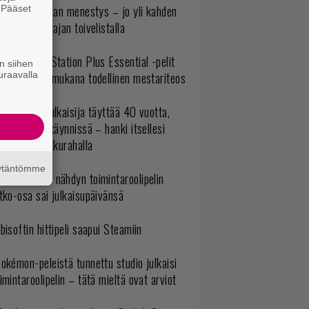
yttäisi tulevan menestys – jo yli kahden
. Pääset
e
ljoonan pelaajan toivelistalla
lokuun PlayStation Plus Essential -pelit
n siihen
uraavalla
mestyivät – mukana todellinen mestariteos
akastettu julkaisija täyttää 40 vuotta,
ltavat alet käynnissä – hanki itsellesi
assikoita pikkurahalla
äytäntömme
uonna 2018 nähdyn toimintaroolipelin
tko-osa sai julkaisupäivänsä
bisoftin hittipeli saapui Steamiin
okémon-peleistä tunnettu studio julkaisi
imintaroolipelin – tätä mieltä ovat arviot