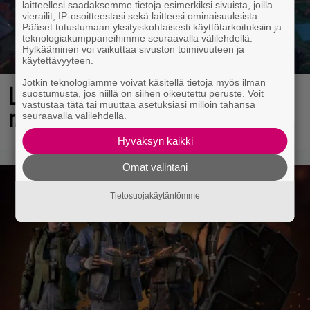
laitteellesi saadaksemme tietoja esimerkiksi sivuista, joilla
vierailit, IP-osoitteestasi sekä laitteesi ominaisuuksista.
Pääset tutustumaan yksityiskohtaisesti käyttötarkoituksiin ja
teknologiakumppaneihimme seuraavalla välilehdellä.
Hylkääminen voi vaikuttaa sivuston toimivuuteen ja
käytettävyyteen.
Jotkin teknologiamme voivat käsitellä tietoja myös ilman
Loistopeli Steamistä maksutta –
suostumusta, jos niillä on siihen oikeutettu peruste. Voit
vastustaa tätä tai muuttaa asetuksiasi milloin tahansa
mutta pidä kiirettä lataamisen kanssa
seuraavalla välilehdellä.
Hyväksyn kaikki
Omat valintani
Tietosuojakäytäntömme