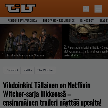
RESIDENT EVIL VERONICA
THE DIVISION RESURGENCE
IG-NOSTOT
BEAST
2.
Rakastettu julkaisija täyttää 40 vuo
alet käynnissä – hanki itsellesi klassik
1.
Ubisoftin hittipeli saapui Steamiin
pikkurahalla
IG-nostot
Netflix
The Witcher
Vihdoinkin! Tällainen on Netflixin
Witcher-sarja liikkeessä –
ensimmäinen traileri näyttää upealta!