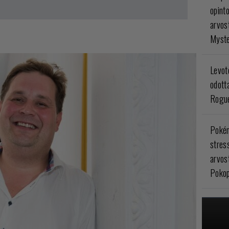
opint
arvos
Myste
Levoto
odott
Rogue
Poké
stres
arvos
Pokop