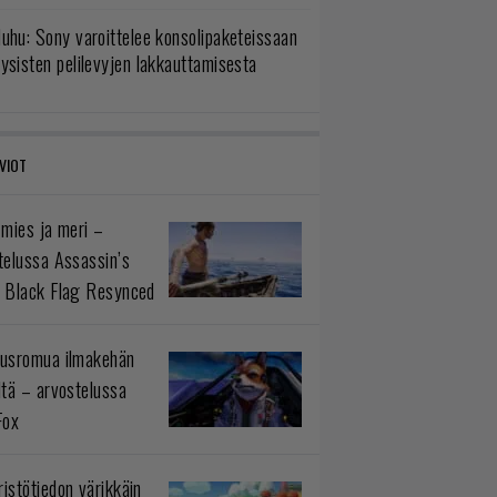
uhu: Sony varoittelee konsolipaketeissaan
ysisten pelilevyjen lakkauttamisesta
VIOT
 mies ja meri –
telussa Assassin’s
 Black Flag Resynced
usromua ilmakehän
ltä – arvostelussa
Fox
istötiedon värikkäin