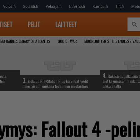
Voice.fi
Soundi.fi
Pelaaja.fi
Inferno.fi
Rumba.fi
Tilt.fi
Metel
TISET
PELIT
LAITTEET
MB RAIDER: LEGACY OF ATLANTIS
GOD OF WAR
MOONLIGHTER 2: THE ENDLESS VAU
4.
iosta
Rakastettu julkaisija 
3.
hden
Elokuun PlayStation Plus Essential -pelit
alet käynnissä – hanki its
ilmestyivät – mukana todellinen mestariteos
pikkurahalla
ymys: Fallout 4 -peli