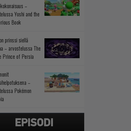
okokonaisuus –
telussa Yoshi and the
rious Book
n prinssi siellä
aa – arvostelussa The
 Prince of Persia
monit
sihelpotuksena –
telussa Pokémon
ia