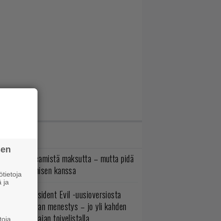
IMMAT JUTUT
sen
oistopeli Steamistä maksutta – mutta pidä
irettä lataamisen kanssa
tietoja
 ja
ulevasta Resident Evil -uusioversiosta
yttäisi tulevan menestys – jo yli kahden
ljoonan pelaajan toivelistalla
toja