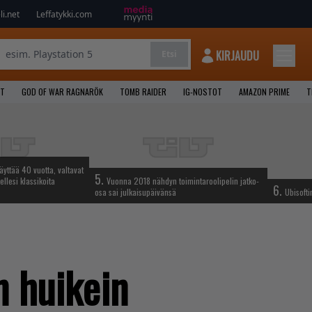
i.net
Leffatykki.com
KIRJAUDU
Etsi
LT
GOD OF WAR RAGNARÖK
TOMB RAIDER
IG-NOSTOT
AMAZON PRIME
T
täyttää 40 vuotta, valtavat
5.
ellesi klassikoita
Vuonna 2018 nähdyn toimintaroolipelin jatko-
6.
osa sai julkaisupäivänsä
Ubisofti
n huikein