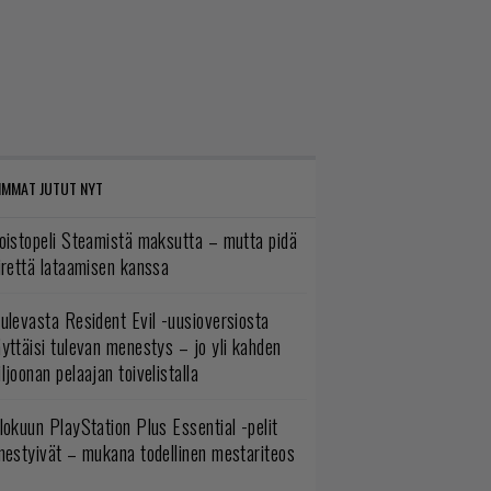
IMMAT JUTUT NYT
oistopeli Steamistä maksutta – mutta pidä
irettä lataamisen kanssa
ulevasta Resident Evil -uusioversiosta
yttäisi tulevan menestys – jo yli kahden
ljoonan pelaajan toivelistalla
lokuun PlayStation Plus Essential -pelit
mestyivät – mukana todellinen mestariteos