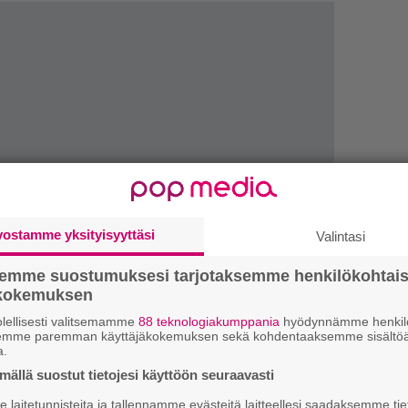
vostamme yksityisyyttäsi
Valintasi
LUETU
semme suostumuksesi tarjotaksemme henkilökohtai
L
ökokemuksen
ki
lellisesti valitsemamme
88 teknologiakumppania
hyödynnämme henkilö
semme paremman käyttäjäkokemuksen sekä kohdentaaksemme sisältöä
a.
T
ällä suostut tietojesi käyttöön seuraavasti
nä
mi
laitetunnisteita ja tallennamme evästeitä laitteellesi saadaksemme tie