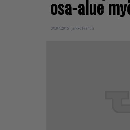
osa-alue myö
30.07.2015
Jarkko Fräntilä