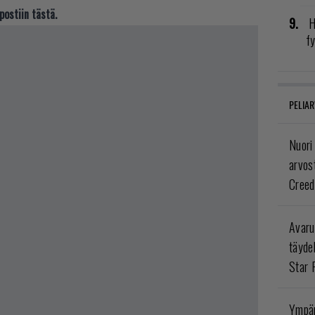
postiin tästä.
H
fy
PELIAR
Nuori
arvos
Creed
Avaru
täyde
Star 
Ympär