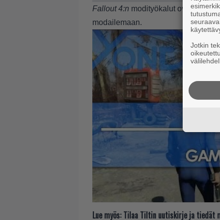
esimerkiks
Fallout 4:n
modityökalut ovat historial
tutustuma
seuraaval
modailemaan.
käytettäv
Jotkin te
oikeutett
välilehdel
Lue myös:
Tilaa Tiltin uutiskirje ja tiedä