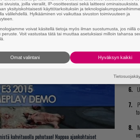
i sivuista, joilla vierailit, IP-osoitteestasi sekä laitteesi ominaisuuksista
lisia, sille ennen ei konsoliversiota ole päässyt
an yksityiskohtaisesti käyttötarkoituksiin ja teknologiakumppaneihimm
E
la välilehdellä. Hylkääminen voi vaikuttaa sivuston toimivuuteen ja
yyteen.
il
knologiamme voivat käsitellä tietoja myös ilman suostumusta, jos niillä o
u peruste. Voit vastustaa tätä tai muuttaa asetuksiasi milloin tahansa se
R
lä.
va
kl
Omat valintani
Hyväksyn kaikki
V
ja
Tietosuojak
U
P
to
M
v
t mistä kahvitauolla puhutaan! Nappaa ajankohtaiset