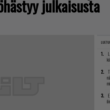
hästyy julkaisusta
LUETU
L
ki
T
nä
mi
E
il