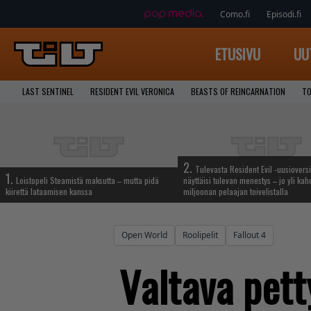
Como.fi
Episodi.fi
ETUSIVU
UU
LAST SENTINEL
RESIDENT EVIL VERONICA
BEASTS OF REINCARNATION
TO
2.
Tulevasta Resident Evil -uusiovers
1.
Loistopeli Steamistä maksutta – mutta pidä
näyttäisi tulevan menestys – jo yli ka
kiirettä lataamisen kanssa
miljoonan pelaajan toivelistalla
Open World
Roolipelit
Fallout 4
Valtava pett