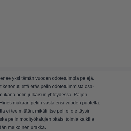
ienee yksi tämän vuoden odotetuimpia pelejä.
 kertonut, että eräs pelin odotetuimmista osa-
 mukana pelin julkaisun yhteydessä. Paljon
 Hines mukaan peliin vasta ensi vuoden puolella.
 ei tee mitään, mikäli itse peli ei ole täysin
ka pelin modityökalujen pitäisi toimia kaikilla
sään melkoinen urakka.