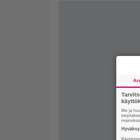
Ar
Tarvit
käytt
Me ja huo
tarjotak
mainoksi
Hyväksym
Käytämme 