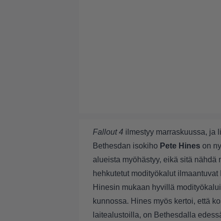
Fallout 4
ilmestyy marraskuussa, ja l
Bethesdan isokiho
Pete Hines
on nyt
alueista myöhästyy, eikä sitä nähdä
hehkutetut modityökalut ilmaantuvat
Hinesin mukaan hyvillä modityökaluilla
kunnossa. Hines myös kertoi, että kos
laitealustoilla, on Bethesdalla edes