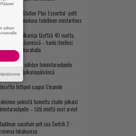
. Pääset
e
lokuun PlayStation Plus Essential -pelit
mestyivät – mukana todellinen mestariteos
n siihen
uraavalla
akastettu julkaisija täyttää 40 vuotta,
ltavat alet käynnissä – hanki itsellesi
assikoita pikkurahalla
uonna 2018 nähdyn toimintaroolipelin
tko-osa sai julkaisupäivänsä
äytäntömme
bisoftin hittipeli saapui Steamiin
okémon-peleistä tunnettu studio julkaisi
imintaroolipelin – tätä mieltä ovat arviot
aailman suosituin peli saa Switch 2 -
ersionsa lokakuussa