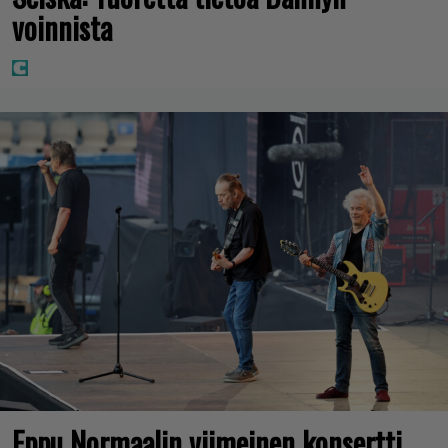
voinnista
Eppu Normaalin viimeinen konsertti