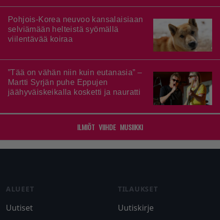
Pohjois-Korea neuvoo kansalaisiaan
selviämään helteistä syömällä
viilentävää koiraa
”Tää on vähän niin kuin eutanasia” –
Martti Syrjän puhe Eppujen
jäähyväiskeikalla kosketti ja nauratti
ILMIÖT
VIIHDE
MUSIIKKI
Footer
ALUEET
TILAUKSET
Uutiset
Uutiskirje