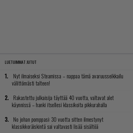
LUETUIMMAT JUTUT
Nyt ilmaiseksi Steamissa – nappaa tämä avaruusseikkailu
välittömästi talteen!
Rakastettu julkaisija täyttää 40 vuotta, valtavat alet
käynnissä – hanki itsellesi klassikoita pikkurahalla
No johan pomppasi: 30 vuotta sitten ilmestynyt
klassikkoräiskintä sai valtavasti lisää sisältöä