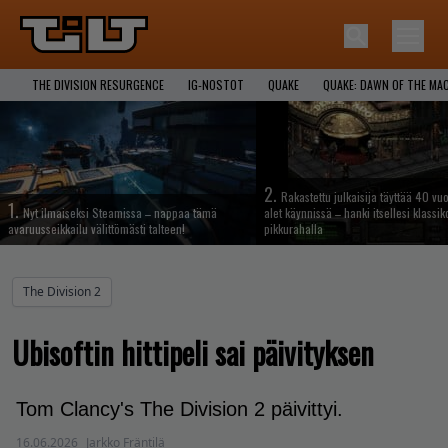
THE DIVISION RESURGENCE
IG-NOSTOT
QUAKE
QUAKE: DAWN OF THE MA
2.
Rakastettu julkaisija täyttää 40 vuo
1.
Nyt ilmaiseksi Steamissa – nappaa tämä
alet käynnissä – hanki itsellesi klassik
avaruusseikkailu välittömästi talteen!
pikkurahalla
The Division 2
Ubisoftin hittipeli sai päivityksen
Tom Clancy's The Division 2 päivittyi.
16.06.2026
Jarkko Fräntilä