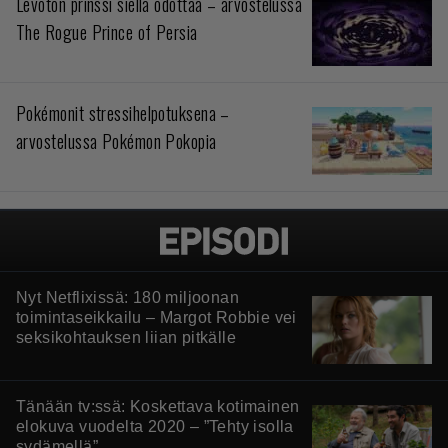
Levoton prinssi siellä odottaa – arvostelussa
The Rogue Prince of Persia
Pokémonit stressihelpotuksena –
arvostelussa Pokémon Pokopia
Nyt Netflixissä: 180 miljoonan
toimintaseikkailu – Margot Robbie vei
seksikohtauksen liian pitkälle
Tänään tv:ssä: Koskettava kotimainen
elokuva vuodelta 2020 – ”Tehty isolla
sydämellä”