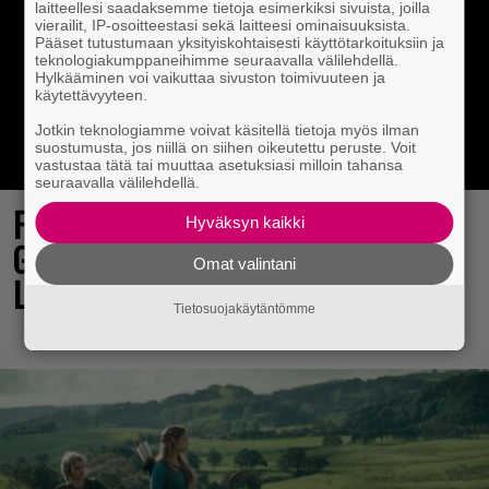
laitteellesi saadaksemme tietoja esimerkiksi sivuista, joilla
vierailit, IP-osoitteestasi sekä laitteesi ominaisuuksista.
Pääset tutustumaan yksityiskohtaisesti käyttötarkoituksiin ja
teknologiakumppaneihimme seuraavalla välilehdellä.
Hylkääminen voi vaikuttaa sivuston toimivuuteen ja
käytettävyyteen.
Jotkin teknologiamme voivat käsitellä tietoja myös ilman
suostumusta, jos niillä on siihen oikeutettu peruste. Voit
vastustaa tätä tai muuttaa asetuksiasi milloin tahansa
seuraavalla välilehdellä.
Final Fantasy VII Revelation näytillä
Hyväksyn kaikki
Gamescom-messujen Opening Night
Omat valintani
Live -tapahtumassa
Tietosuojakäytäntömme