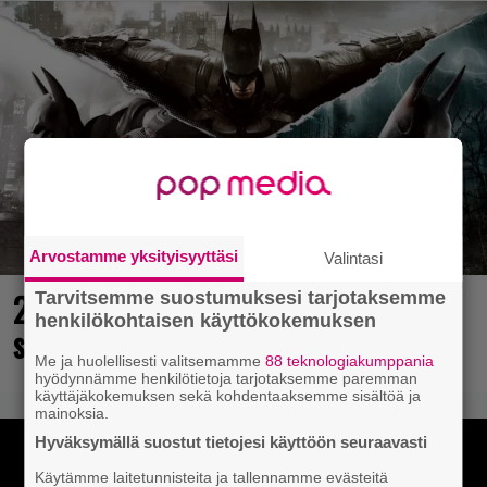
Arvostamme yksityisyyttäsi
Valintasi
25 kaikkien aikojen parasta
Tarvitsemme suostumuksesi tarjotaksemme
henkilökohtaisen käyttökokemuksen
supersankaripeliä listattu
Me ja huolellisesti valitsemamme
88 teknologiakumppania
hyödynnämme henkilötietoja tarjotaksemme paremman
käyttäjäkokemuksen sekä kohdentaaksemme sisältöä ja
mainoksia.
Hyväksymällä suostut tietojesi käyttöön seuraavasti
Käytämme laitetunnisteita ja tallennamme evästeitä