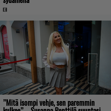
”Mitä isompi vehje, sen paremmin
kulkee” – Susanna Penttilä suuntasi