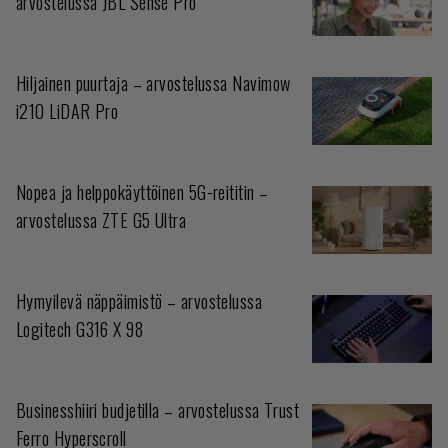
arvostelussa JBL Sense Pro
Hiljainen puurtaja – arvostelussa Navimow
i210 LiDAR Pro
Nopea ja helppokäyttöinen 5G-reititin –
arvostelussa ZTE G5 Ultra
Hymyilevä näppäimistö – arvostelussa
Logitech G316 X 98
Businesshiiri budjetilla – arvostelussa Trust
Ferro Hyperscroll