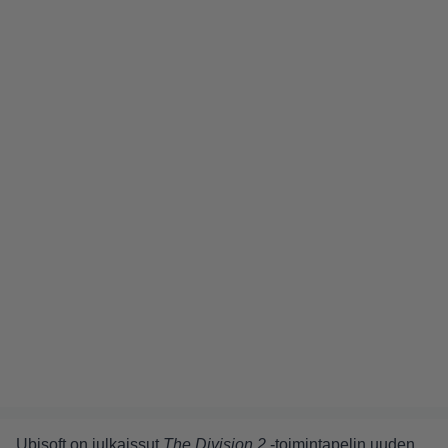
Ubisoft on julkaissut
The Division 2
-toimintapelin uuden