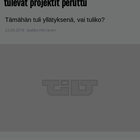
tulevat projektit peruttu
Tämähän tuli yllätyksenä, vai tuliko?
22.09.2018
Jaakko Herranen