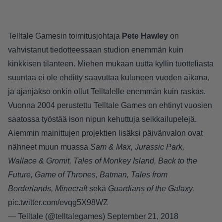
Telltale Gamesin toimitusjohtaja
Pete Hawley
on
vahvistanut
tiedotteessaan
studion enemmän kuin
kinkkisen tilanteen. Miehen mukaan uutta kyllin tuotteliasta
suuntaa ei ole ehditty saavuttaa kuluneen vuoden aikana,
ja ajanjakso onkin ollut Telltalelle enemmän kuin raskas.
Vuonna 2004 perustettu Telltale Games on ehtinyt vuosien
saatossa työstää ison nipun kehuttuja seikkailupelejä.
Aiemmin mainittujen projektien lisäksi päivänvalon ovat
nähneet muun muassa
Sam & Max, Jurassic Park,
Wallace & Gromit, Tales of Monkey Island, Back to the
Future, Game of Thrones, Batman, Tales from
Borderlands, Minecraft
sekä
Guardians of the Galaxy
.
pic.twitter.com/evqg5X98WZ
— Telltale (@telltalegames)
September 21, 2018