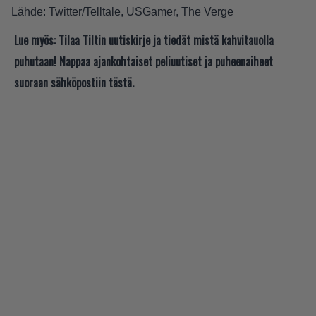
Lähde:
Twitter/Telltale
,
USGamer
,
The Verge
Lue myös:
Tilaa Tiltin uutiskirje ja tiedät mistä kahvitauolla
puhutaan! Nappaa ajankohtaiset peliuutiset ja puheenaiheet
suoraan sähköpostiin tästä.