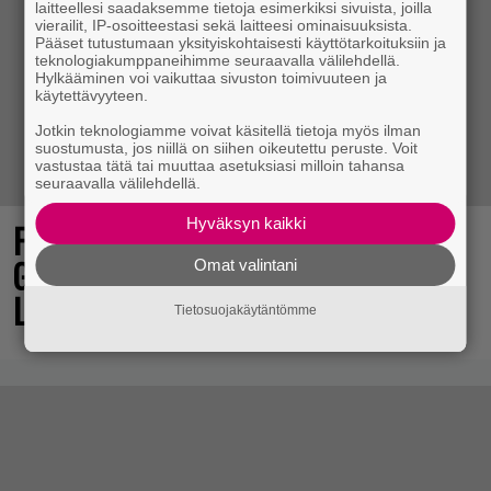
laitteellesi saadaksemme tietoja esimerkiksi sivuista, joilla
vierailit, IP-osoitteestasi sekä laitteesi ominaisuuksista.
Pääset tutustumaan yksityiskohtaisesti käyttötarkoituksiin ja
teknologiakumppaneihimme seuraavalla välilehdellä.
Hylkääminen voi vaikuttaa sivuston toimivuuteen ja
käytettävyyteen.
Jotkin teknologiamme voivat käsitellä tietoja myös ilman
suostumusta, jos niillä on siihen oikeutettu peruste. Voit
vastustaa tätä tai muuttaa asetuksiasi milloin tahansa
seuraavalla välilehdellä.
Hyväksyn kaikki
Final Fantasy VII Revelation näytillä
Gamescom-messujen Opening Night
Omat valintani
Live -tapahtumassa
Tietosuojakäytäntömme