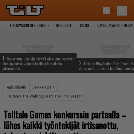
THE DIVISION RESURGENCE
IG-NOSTOT
QUAKE
QUAKE: DAWN OF THE MA
1.
Rakastettu julkaisija täyttää 40 vuotta, valtavat
2.
alet käynnissä – hanki itsellesi klassikoita
Elokuun PlayStation Plus Essential 
pikkurahalla
ilmestyivät – mukana todellinen mesta
episodipelit
Seikkailupelit
Telltale's The Walking Dead: The Final Season
Telltale Games konkurssin partaalla –
lähes kaikki työntekijät irtisanottu,