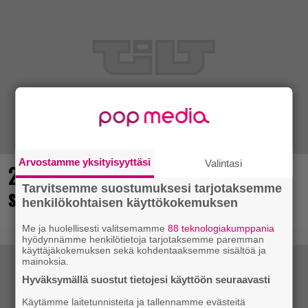
Arvostamme yksityisyyttäsi
Valintasi
25 kaikkien aikojen parasta
Tarvitsemme suostumuksesi tarjotaksemme
supersankaripeliä listattu
henkilökohtaisen käyttökokemuksen
Me ja huolellisesti valitsemamme
88 teknologiakumppania
hyödynnämme henkilötietoja tarjotaksemme paremman
käyttäjäkokemuksen sekä kohdentaaksemme sisältöä ja
mainoksia.
Hyväksymällä suostut tietojesi käyttöön seuraavasti
Käytämme laitetunnisteita ja tallennamme evästeitä