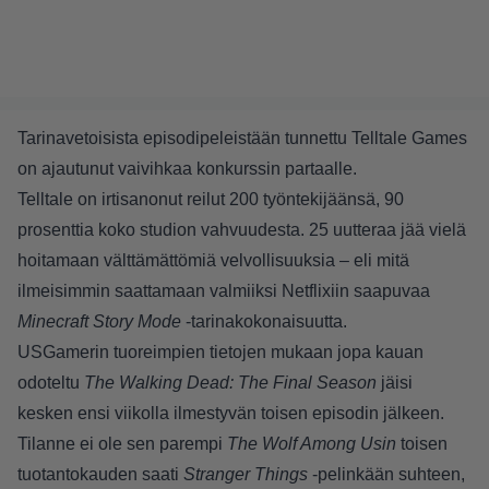
Tarinavetoisista episodipeleistään tunnettu Telltale Games
on ajautunut vaivihkaa konkurssin partaalle.
Telltale on irtisanonut reilut 200 työntekijäänsä, 90
prosenttia koko studion vahvuudesta. 25 uutteraa jää vielä
hoitamaan välttämättömiä velvollisuuksia – eli mitä
ilmeisimmin saattamaan valmiiksi Netflixiin saapuvaa
Minecraft Story Mode
-tarinakokonaisuutta.
USGamerin
tuoreimpien tietojen mukaan jopa kauan
odoteltu
The Walking Dead: The Final Season
jäisi
kesken ensi viikolla ilmestyvän toisen episodin jälkeen.
Tilanne ei ole sen parempi
The Wolf Among Usin
toisen
tuotantokauden saati
Stranger Things
-pelinkään suhteen,