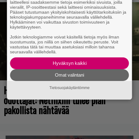
laitteellesi saadaksemme tietoja esimerkiksi sivuista, joilla
vierailit, IP-osoitteestasi sekä laitteesi ominaisuuksista.
Pääset tutustumaan yksityiskohtaisesti käyttötarkoituksiin ja
teknologiakumppaneihimme seuraavalla välilehdellä.
Hylkääminen voi vaikuttaa sivuston toimivuuteen ja
käytettävyyteen.
Jotkin teknologiamme voivat käsitellä tietoja myös ilman
suostumusta, jos niillä on siihen oikeutettu peruste. Voit
vastustaa tätä tai muuttaa asetuksiasi milloin tahansa
seuraavalla välilehdellä.
Hyväksyn kaikki
Omat valintani
Huomio, kaikki Grand Theft Auto 6:n
Tietosuojakäytäntömme
odottajat: Netflixiin tulee pian
pakollista nähtävää