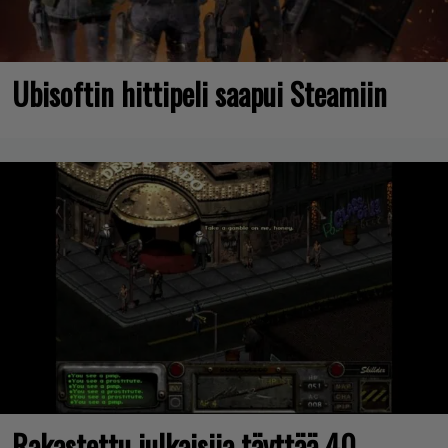
Ubisoftin hittipeli saapui Steamiin
Rakastettu julkaisija täyttää 40