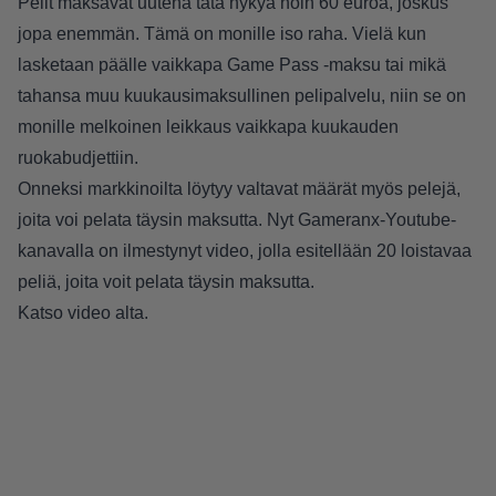
Pelit maksavat uutena tätä nykyä noin 60 euroa, joskus
jopa enemmän. Tämä on monille iso raha. Vielä kun
lasketaan päälle vaikkapa Game Pass -maksu tai mikä
tahansa muu kuukausimaksullinen pelipalvelu, niin se on
monille melkoinen leikkaus vaikkapa kuukauden
ruokabudjettiin.
Onneksi markkinoilta löytyy valtavat määrät myös pelejä,
joita voi pelata täysin maksutta. Nyt Gameranx-Youtube-
kanavalla on ilmestynyt video, jolla esitellään 20 loistavaa
peliä, joita voit pelata täysin maksutta.
Katso video alta.