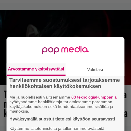
Arvostamme yksityisyyttäsi
Valintasi
Tarvitsemme suostumuksesi tarjotaksemme
henkilökohtaisen käyttökokemuksen
Tulevasta Resident Evil -uusioversiosta
Me ja huolellisesti valitsemamme
88 teknologiakumppania
näyttäisi tulevan menestys – jo yli
hyödynnämme henkilötietoja tarjotaksemme paremman
käyttäjäkokemuksen sekä kohdentaaksemme sisältöä ja
kahden miljoonan pelaajan toivelistalla
mainoksia.
Hyväksymällä suostut tietojesi käyttöön seuraavasti
Käytämme laitetunnisteita ja tallennamme evästeitä