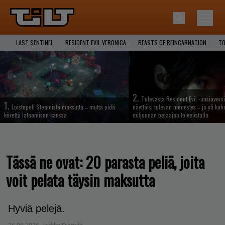
LAST SENTINEL
RESIDENT EVIL VERONICA
BEASTS OF REINCARNATION
TO
2.
Tulevasta Resident Evil -uusiovers
1.
Loistopeli Steamistä maksutta – mutta pidä
näyttäisi tulevan menestys – jo yli ka
kiirettä lataamisen kanssa
miljoonan pelaajan toivelistalla
Tässä ne ovat: 20 parasta peliä, joita
voit pelata täysin maksutta
Hyviä pelejä.