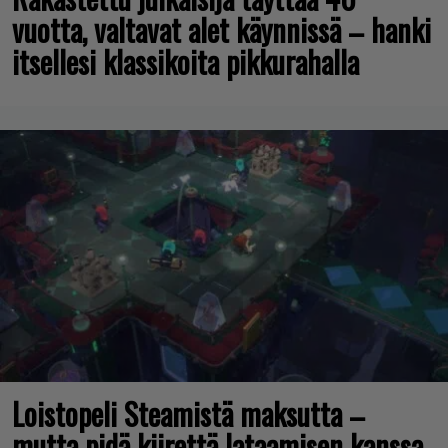
vuotta, valtavat alet käynnissä – hanki
itsellesi klassikoita pikkurahalla
Loistopeli Steamistä maksutta –
mutta pidä kiirettä lataamisen kanssa