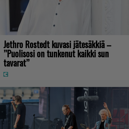
Jethro Rostedt kuvasi jätesäkkiä –
”Puolisosi on tunkenut kaikki sun
tavarat”