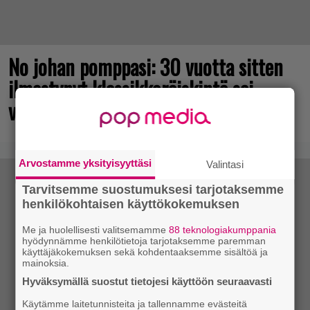
No johan pomppasi: 30 vuotta sitten
ilmestynyt klassikkoräiskintä sai
valtavasti lisää sisältöä
Arvostamme yksityisyyttäsi
Valintasi
Tarvitsemme suostumuksesi tarjotaksemme
henkilökohtaisen käyttökokemuksen
Me ja huolellisesti valitsemamme
88 teknologiakumppania
hyödynnämme henkilötietoja tarjotaksemme paremman
käyttäjäkokemuksen sekä kohdentaaksemme sisältöä ja
mainoksia.
Hyväksymällä suostut tietojesi käyttöön seuraavasti
Käytämme laitetunnisteita ja tallennamme evästeitä