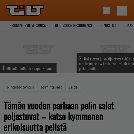
RESIDENT EVIL VERONICA
THE DIVISION RESURGENCE
IG-NOSTOT
QUAKE
2.
Rakastettu julkaisija täyttää 40 vuo
alet käynnissä – hanki itsellesi klassik
1.
Ubisoftin hittipeli saapui Steamiin
pikkurahalla
Nintendo Switch
Toimintapelit
Zelda
Tämän vuoden parhaan pelin salat
paljastuvat – katso kymmenen
erikoisuutta pelistä