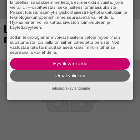
laitteellesi saadaksemme tietoja esimerkiksi sivuista, joilla
vierailit, IP-osoitteestasi sekä laitteesi ominaisuuksista.
Pääset tutustumaan yksityiskohtaisesti käyttötarkoituksiin ja
teknologiakumppaneihimme seuraavalla välilehdellä.
Hylkääminen voi vaikuttaa sivuston toimivuuteen ja
Loistopeli Steamistä maksutta –
käytettävyyteen.
mutta pidä kiirettä lataamisen kanssa
Jotkin teknologiamme voivat käsitellä tietoja myös ilman
suostumusta, jos niillä on siihen oikeutettu peruste. Voit
vastustaa tätä tai muuttaa asetuksiasi milloin tahansa
seuraavalla välilehdellä.
Hyväksyn kaikki
Omat valintani
Tietosuojakäytäntömme