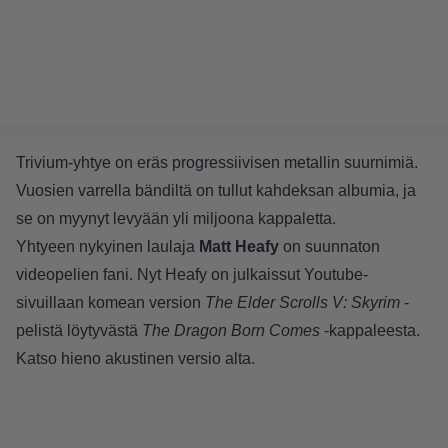
Trivium-yhtye on eräs progressiivisen metallin suurnimiä.
Vuosien varrella bändiltä on tullut kahdeksan albumia, ja
se on myynyt levyään yli miljoona kappaletta.
Yhtyeen nykyinen laulaja
Matt Heafy
on suunnaton
videopelien fani. Nyt Heafy on julkaissut Youtube-
sivuillaan komean version
The Elder Scrolls V: Skyrim
-
pelistä löytyvästä
The Dragon Born Comes
-kappaleesta.
Katso hieno akustinen versio alta.