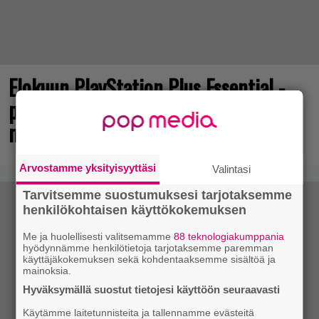
Elokuun PlayStation Plus Essential -
pelit ilmestyivät – mukana todellinen
mestariteos
Arvostamme yksityisyyttäsi
Valintasi
Tarvitsemme suostumuksesi tarjotaksemme
henkilökohtaisen käyttökokemuksen
Me ja huolellisesti valitsemamme
88 teknologiakumppania
hyödynnämme henkilötietoja tarjotaksemme paremman
käyttäjäkokemuksen sekä kohdentaaksemme sisältöä ja
mainoksia.
Hyväksymällä suostut tietojesi käyttöön seuraavasti
Käytämme laitetunnisteita ja tallennamme evästeitä