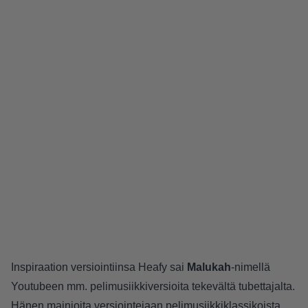
Inspiraation versiointiinsa Heafy sai
Malukah
-nimellä
Youtubeen mm. pelimusiikkiversioita tekevältä tubettajalta.
Hänen mainioita versiointejaan pelimusiikkiklassikoista