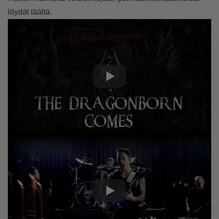
löydät
täältä
.