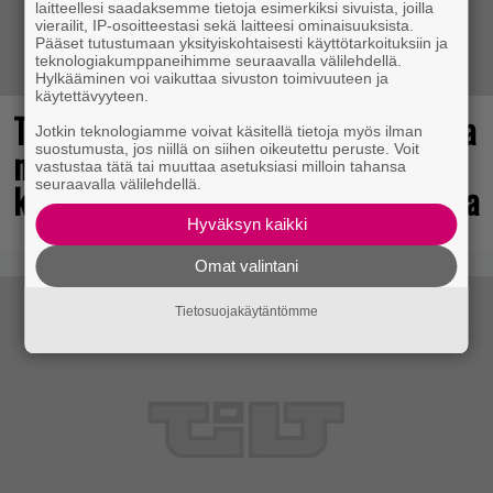
laitteellesi saadaksemme tietoja esimerkiksi sivuista, joilla
vierailit, IP-osoitteestasi sekä laitteesi ominaisuuksista.
Pääset tutustumaan yksityiskohtaisesti käyttötarkoituksiin ja
teknologiakumppaneihimme seuraavalla välilehdellä.
Hylkääminen voi vaikuttaa sivuston toimivuuteen ja
käytettävyyteen.
Tulevasta Resident Evil -uusioversiosta
Jotkin teknologiamme voivat käsitellä tietoja myös ilman
suostumusta, jos niillä on siihen oikeutettu peruste. Voit
näyttäisi tulevan menestys – jo yli
vastustaa tätä tai muuttaa asetuksiasi milloin tahansa
seuraavalla välilehdellä.
kahden miljoonan pelaajan toivelistalla
Hyväksyn kaikki
Omat valintani
Tietosuojakäytäntömme