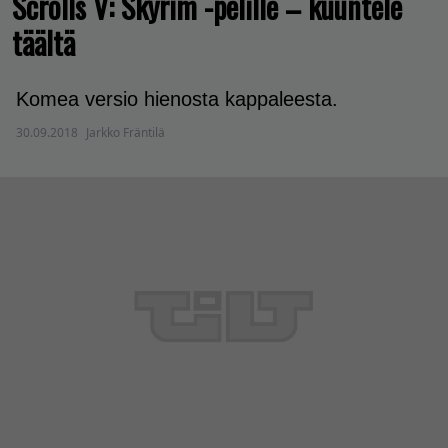
Scrolls V: Skyrim -pelille – kuuntele
täältä
Komea versio hienosta kappaleesta.
30.09.2018
Jarkko Fräntilä