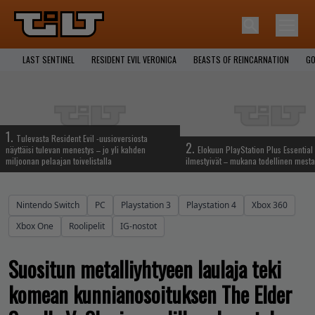
LAST SENTINEL
RESIDENT EVIL VERONICA
BEASTS OF REINCARNATION
GO
1.
Tulevasta Resident Evil -uusioversiosta
2.
näyttäisi tulevan menestys – jo yli kahden
Elokuun PlayStation Plus Essential 
miljoonan pelaajan toivelistalla
ilmestyivät – mukana todellinen mesta
Nintendo Switch
PC
Playstation 3
Playstation 4
Xbox 360
Xbox One
Roolipelit
IG-nostot
Suositun metalliyhtyeen laulaja teki
komean kunnianosoituksen The Elder