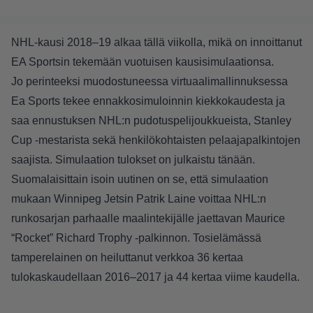
NHL-kausi 2018–19 alkaa tällä viikolla, mikä on innoittanut
EA Sportsin tekemään vuotuisen kausisimulaationsa.
Jo perinteeksi muodostuneessa virtuaalimallinnuksessa
Ea Sports tekee ennakkosimuloinnin kiekkokaudesta ja
saa ennustuksen NHL:n pudotuspelijoukkueista, Stanley
Cup -mestarista sekä henkilökohtaisten pelaajapalkintojen
saajista. Simulaation tulokset on julkaistu tänään.
Suomalaisittain isoin uutinen on se, että simulaation
mukaan Winnipeg Jetsin Patrik Laine voittaa NHL:n
runkosarjan parhaalle maalintekijälle jaettavan Maurice
“Rocket” Richard Trophy -palkinnon. Tosielämässä
tamperelainen on heiluttanut verkkoa 36 kertaa
tulokaskaudellaan 2016–2017 ja 44 kertaa viime kaudella.