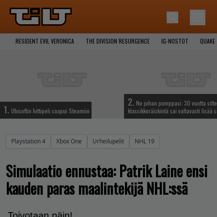
RESIDENT EVIL VERONICA
THE DIVISION RESURGENCE
IG-NOSTOT
QUAKE
2.
No johan pomppasi: 30 vuotta sitte
1.
Ubisoftin hittipeli saapui Steamiin
klassikkoräiskintä sai valtavasti lisää s
Playstation 4
Xbox One
Urheilupelit
NHL 19
Simulaatio ennustaa: Patrik Laine ensi
kauden paras maalintekijä NHL:ssä
Toivotaan näin!