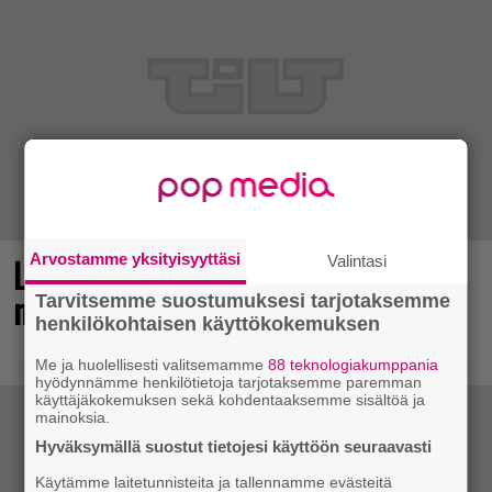
Arvostamme yksityisyyttäsi
Loistopeli Steamistä maksutta –
Valintasi
mutta pidä kiirettä lataamisen kanssa
Tarvitsemme suostumuksesi tarjotaksemme
henkilökohtaisen käyttökokemuksen
Me ja huolellisesti valitsemamme
88 teknologiakumppania
hyödynnämme henkilötietoja tarjotaksemme paremman
käyttäjäkokemuksen sekä kohdentaaksemme sisältöä ja
mainoksia.
Hyväksymällä suostut tietojesi käyttöön seuraavasti
Käytämme laitetunnisteita ja tallennamme evästeitä