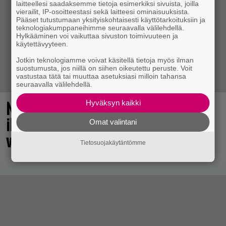
laitteellesi saadaksemme tietoja esimerkiksi sivuista, joilla
vierailit, IP-osoitteestasi sekä laitteesi ominaisuuksista.
Pääset tutustumaan yksityiskohtaisesti käyttötarkoituksiin ja
teknologiakumppaneihimme seuraavalla välilehdellä.
Hylkääminen voi vaikuttaa sivuston toimivuuteen ja
käytettävyyteen.
Jotkin teknologiamme voivat käsitellä tietoja myös ilman
suostumusta, jos niillä on siihen oikeutettu peruste. Voit
vastustaa tätä tai muuttaa asetuksiasi milloin tahansa
seuraavalla välilehdellä.
No johan pomppasi: 30 vuotta sitten
Hyväksyn kaikki
ilmestynyt klassikkoräiskintä sai
Omat valintani
valtavasti lisää sisältöä
Tietosuojakäytäntömme