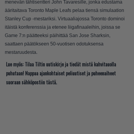
menevän tähtisentteri John Tavaresille, jonka edustama
ääritaitava Toronto Maple Leafs pelaa tiensä simulaation
Stanley Cup -mestariksi. Virtuaaliajossa Toronto dominoi
itäistä konferenssia ja etenee liigafinaaleihin, joissa se
Game 7:n päätteeksi päihittää San Jose Sharksin,
saattaen päätökseen 50-vuotisen odotuksensa
mestaruudesta.
Lue myös:
Tilaa Tiltin uutiskirje ja tiedät mistä kahvitauolla
puhutaan! Nappaa ajankohtaiset peliuutiset ja puheenaiheet
suoraan sähköpostiin tästä.