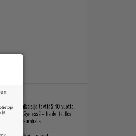
IMMAT JUTUT
sen
akastettu julkaisija täyttää 40 vuotta,
tietoja
ltavat alet käynnissä – hanki itsellesi
 ja
assikoita pikkurahalla
5 kaikkien aikojen parasta
toja