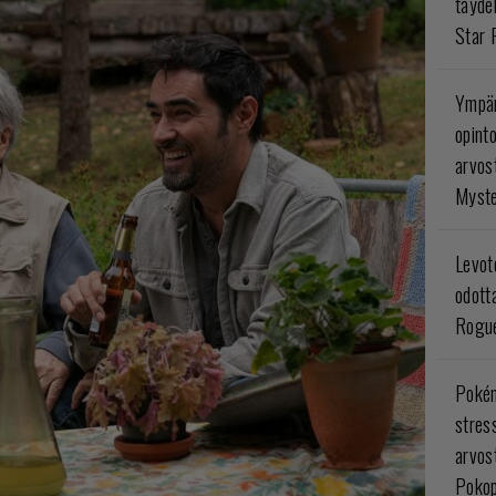
täyde
Star 
Ympär
opint
arvos
Myste
Levoto
odott
Rogue
Poké
stres
arvos
Pokop