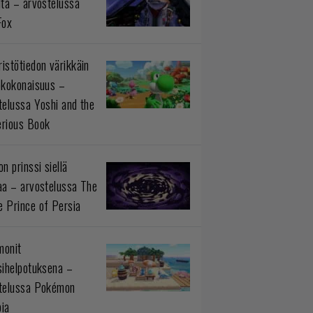
ltä – arvostelussa
Fox
istötiedon värikkäin
okokonaisuus –
telussa Yoshi and the
rious Book
n prinssi siellä
aa – arvostelussa The
 Prince of Persia
monit
sihelpotuksena –
telussa Pokémon
ia