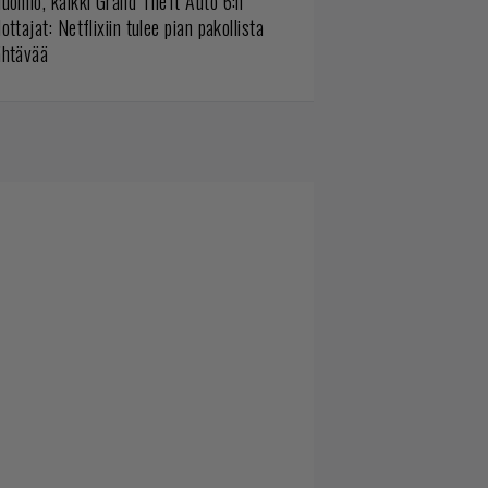
uomio, kaikki Grand Theft Auto 6:n
ottajat: Netflixiin tulee pian pakollista
ähtävää