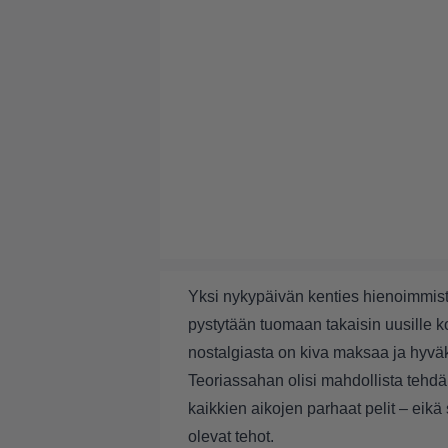
Yksi nykypäivän kenties hienoimmista
pystytään tuomaan takaisin uusille ko
nostalgiasta on kiva maksaa ja hyväks
Teoriassahan olisi mahdollista tehdä 
kaikkien aikojen parhaat pelit – eikä 
olevat tehot.