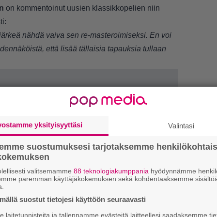
n
on kommentoinut uusien klassikkopelien niin
i:
on järkeä nähdä vaiva sen re-masteroimiseksi. En voi
dennäköistä, että lisää tällaisia tapauksia tullaan
vostamme yksityisyyttäsi
Valintasi
LUETU
semme suostumuksesi tarjotaksemme henkilökohtai
ökokemuksen
R
lellisesti valitsemamme
88 teknologiakumppania
hyödynnämme henkilö
va
semme paremman käyttäjäkokemuksen sekä kohdentaaksemme sisältöä
a.
kl
ällä suostut tietojesi käyttöön seuraavasti
2
laitetunnisteita ja tallennamme evästeitä laitteellesi saadaksemme tie