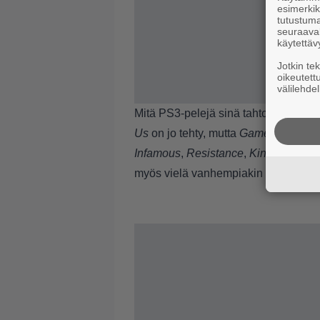
esimerkiks
tutustuma
seuraaval
käytettäv
Jotkin te
oikeutett
välilehdel
Mitä PS3-pelejä sinä tahtoisit nähdä
Us
on jo tehty, mutta
GamesPresso
-
Infamous
,
Resistance
,
Kingdom Hear
myös vielä vanhempiakin pelejä, joita