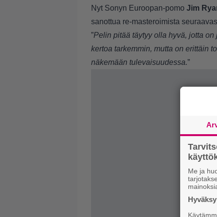
Nyt Sonyn Euroopan-pomo
Jim Rya
sanottua re-masteroimista seuraavast
”
Pelin pitää täytyy olla hyvä, jotta 
kertoa tarkemmin, mutta on erittäin to
näkemään tulevaisuudessa.
”
Ar
Tarvit
käytt
Me ja huo
tarjotak
mainoksi
Hyväksym
Käytämme 