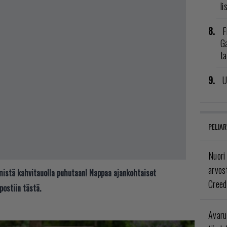
li
F
G
t
U
PELIAR
Nuori
arvos
t mistä kahvitauolla puhutaan! Nappaa ajankohtaiset
Creed
postiin tästä.
Avaru