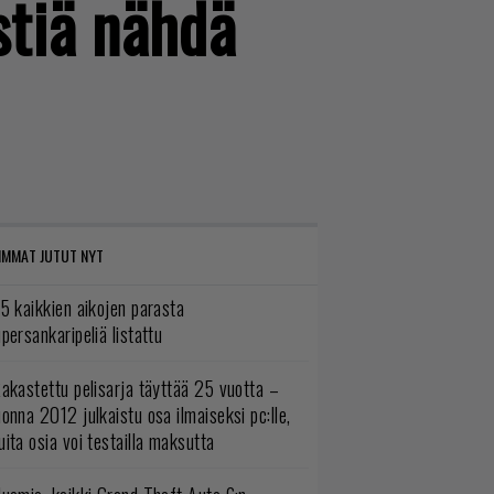
istiä nähdä
IMMAT JUTUT NYT
5 kaikkien aikojen parasta
persankaripeliä listattu
akastettu pelisarja täyttää 25 vuotta –
onna 2012 julkaistu osa ilmaiseksi pc:lle,
ita osia voi testailla maksutta