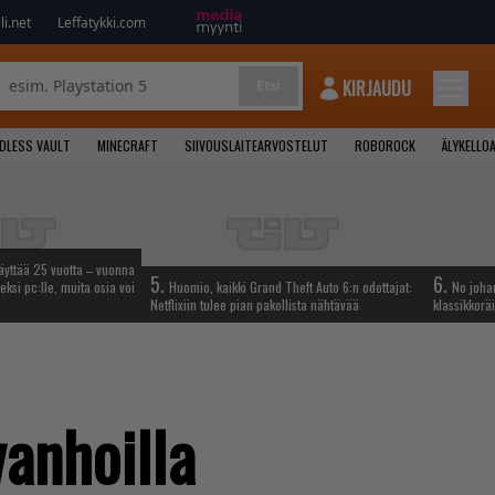
i.net
Leffatykki.com
KIRJAUDU
Etsi
NDLESS VAULT
MINECRAFT
SIIVOUSLAITEARVOSTELUT
ROBOROCK
ÄLYKELLO
täyttää 25 vuotta – vuonna
5.
6.
eksi pc:lle, muita osia voi
Huomio, kaikki Grand Theft Auto 6:n odottajat:
No johan
Netflixiin tulee pian pakollista nähtävää
klassikkoräi
anhoilla