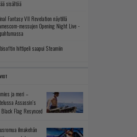
sää sisältöä
inal Fantasy VII Revelation näytillä
amescom-messujen Opening Night Live -
apahtumassa
bisoftin hittipeli saapui Steamiin
VIOT
 mies ja meri –
telussa Assassin’s
 Black Flag Resynced
usromua ilmakehän