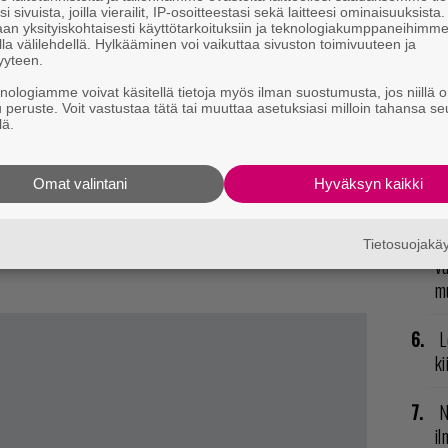
i sivuista, joilla vierailit, IP-osoitteestasi sekä laitteesi ominaisuuksista
su
an yksityiskohtaisesti käyttötarkoituksiin ja teknologiakumppaneihimm
la välilehdellä. Hylkääminen voi vaikuttaa sivuston toimivuuteen ja
yyteen.
E
il
knologiamme voivat käsitellä tietoja myös ilman suostumusta, jos niillä o
u peruste. Voit vastustaa tätä tai muuttaa asetuksiasi milloin tahansa se
lä.
H
 tällä sukupolvella?
God of War III
,
Journey
ja
Last of
od
Omat valintani
Hyväksyn kaikki
sivusto ainakin haikailee seuraavien pelien perään:
n
ts
ja
Twisted Metal
. Kuka tietää tuloillaan voi olla
R
 nykysukupolvi ei ole vielä ehtinyt pelata.
Tietosuojak
vu
mu
L
ki
N
il