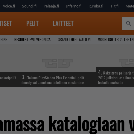
Voice.fi
Soundi.fi
Pelaaja.fi
Inferno.fi
Rumba.fi
Tilt.fi
Metel
TISET
PELIT
LAITTEET
CHINE
RESIDENT EVIL VERONICA
GRAND THEFT AUTO VI
MOONLIGHTER 2: THE E
4.
Rakastettu pelisarja 
3.
ankaripeliä
Elokuun PlayStation Plus Essential -pelit
2012 julkaistu osa ilmais
ilmestyivät – mukana todellinen mestariteos
testailla maksutta
amassa katalogiaan v