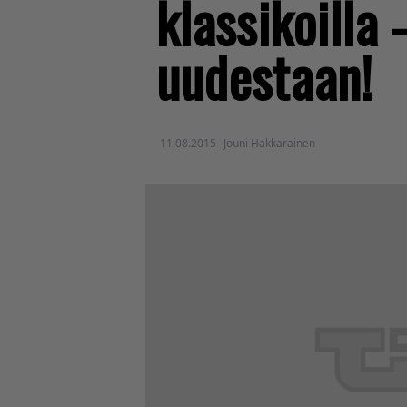
klassikoilla 
uudestaan!
11.08.2015
Jouni Hakkarainen