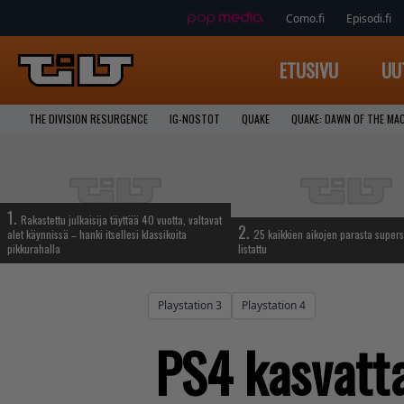
Como.fi
Episodi.fi
ETUSIVU
UU
THE DIVISION RESURGENCE
IG-NOSTOT
QUAKE
QUAKE: DAWN OF THE MA
1.
Rakastettu julkaisija täyttää 40 vuotta, valtavat
2.
alet käynnissä – hanki itsellesi klassikoita
25 kaikkien aikojen parasta supers
pikkurahalla
listattu
Playstation 3
Playstation 4
PS4 kasvatt