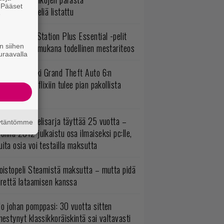
. Pääset
persankaripeliä listattu
e
lokuun PlayStation Plus Essential -pelit
mestyivät – mukana todellinen mestariteos
n siihen
uraavalla
uomio, kaikki Grand Theft Auto 6:n
ottajat: Netflixiin tulee pian pakollista
ähtävää
akastettu pelisarja täyttää 25 vuotta –
äytäntömme
onna 2012 julkaistu osa ilmaiseksi pc:lle,
ita osia voi testailla maksutta
oistopeli Steamistä maksutta – mutta pidä
irettä lataamisen kanssa
o johan pomppasi: 30 vuotta sitten
mestynyt klassikkoräiskintä sai valtavasti