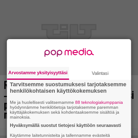
Arvostamme yksityisyyttäsi
Valintasi
Rakastettu pelisarja täyttää 25 vuotta
Tarvitsemme suostumuksesi tarjotaksemme
henkilökohtaisen käyttökokemuksen
– vuonna 2012 julkaistu osa ilmaiseksi
pc:lle, muita osia voi testailla
Me ja huolellisesti valitsemamme
88 teknologiakumppania
hyödynnämme henkilötietoja tarjotaksemme paremman
maksutta
käyttäjäkokemuksen sekä kohdentaaksemme sisältöä ja
mainoksia.
Hyväksymällä suostut tietojesi käyttöön seuraavasti
Käytämme laitetunnisteita ja tallennamme evästeitä