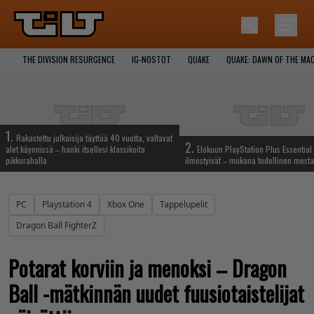
THE DIVISION RESURGENCE
IG-NOSTOT
QUAKE
QUAKE: DAWN OF THE MA
1.
Rakastettu julkaisija täyttää 40 vuotta, valtavat
2.
alet käynnissä – hanki itsellesi klassikoita
Elokuun PlayStation Plus Essential 
pikkurahalla
ilmestyivät – mukana todellinen mesta
PC
Playstation 4
Xbox One
Tappelupelit
Dragon Ball FighterZ
Potarat korviin ja menoksi – Dragon
Ball -mätkinnän uudet fuusiotaistelijat