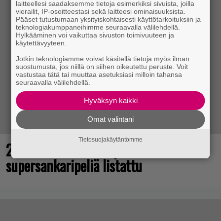
laitteellesi saadaksemme tietoja esimerkiksi sivuista, joilla
vierailit, IP-osoitteestasi sekä laitteesi ominaisuuksista.
Pääset tutustumaan yksityiskohtaisesti käyttötarkoituksiin ja
teknologiakumppaneihimme seuraavalla välilehdellä.
Hylkääminen voi vaikuttaa sivuston toimivuuteen ja
käytettävyyteen.
Jotkin teknologiamme voivat käsitellä tietoja myös ilman
suostumusta, jos niillä on siihen oikeutettu peruste. Voit
vastustaa tätä tai muuttaa asetuksiasi milloin tahansa
seuraavalla välilehdellä.
Hyväksyn kaikki
Omat valintani
Tietosuojakäytäntömme
25 kaikkien aikojen parasta
supersankaripeliä listattu