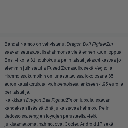
Bandai Namco on vahvistanut
Dragon Ball FighterZin
saavan seuraavat lisähahmonsa vielä ennen kuun loppua.
Ensi viikolla 31. toukokuuta pelin taistelijakaarti kasvaa jo
aiemmin julkistetulla Fused Zamasulla sekä Vegitolla.
Hahmoista kumpikin on lunastettavissa joko osana 35
euron kausikorttia tai vaihtoehtoisesti erikseen 4,95 eurolla
per taistelija.
Kaikkiaan
Dragon Ball FighterZin
on lupailtu saavan
kahdeksan lisäsisältönä julkaistavaa hahmoa. Pelin
tiedostoista tehtyjen löytöjen perusteella vielä
julkistamattomat hahmot ovat Cooler, Android 17 sekä