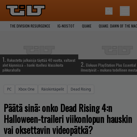
THE DIVISION RESURGENCE
IG-NOSTOT
QUAKE
QUAKE: DAWN OF THE MA
1.
Rakastettu julkaisija täyttää 40 vuotta, valtavat
2.
alet käynnissä – hanki itsellesi klassikoita
Elokuun PlayStation Plus Essential 
pikkurahalla
ilmestyivät – mukana todellinen mesta
PC
Xbox One
Räiskintäpelit
Dead Rising
Päätä sinä: onko Dead Rising 4:n
Halloween-traileri viikonlopun hauskin
vai oksettavin videopätkä?