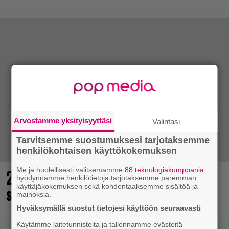
Arvostamme yksityisyyttäsi
Valintasi
Tarvitsemme suostumuksesi tarjotaksemme
henkilökohtaisen käyttökokemuksen
Me ja huolellisesti valitsemamme
88 teknologiakumppania
25 kaikkien aikojen parasta
hyödynnämme henkilötietoja tarjotaksemme paremman
käyttäjäkokemuksen sekä kohdentaaksemme sisältöä ja
supersankaripeliä listattu
mainoksia.
Hyväksymällä suostut tietojesi käyttöön seuraavasti
Käytämme laitetunnisteita ja tallennamme evästeitä