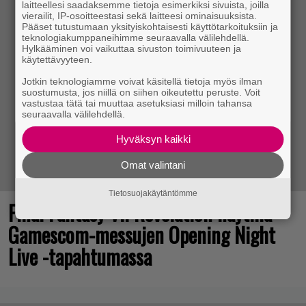
laitteellesi saadaksemme tietoja esimerkiksi sivuista, joilla
vierailit, IP-osoitteestasi sekä laitteesi ominaisuuksista.
Pääset tutustumaan yksityiskohtaisesti käyttötarkoituksiin ja
teknologiakumppaneihimme seuraavalla välilehdellä.
Hylkääminen voi vaikuttaa sivuston toimivuuteen ja
käytettävyyteen.
Jotkin teknologiamme voivat käsitellä tietoja myös ilman
suostumusta, jos niillä on siihen oikeutettu peruste. Voit
vastustaa tätä tai muuttaa asetuksiasi milloin tahansa
seuraavalla välilehdellä.
Hyväksyn kaikki
Omat valintani
Tietosuojakäytäntömme
Final Fantasy VII Revelation näytillä
Gamescom-messujen Opening Night
Live -tapahtumassa