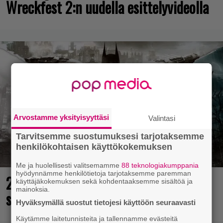
Wreckfest 2:n uudella esittelyvideolla
Arvostamme yksityisyyttäsi
Valintasi
Tarvitsemme suostumuksesi tarjotaksemme
henkilökohtaisen käyttökokemuksen
Me ja huolellisesti valitsemamme
88 teknologiakumppania
hyödynnämme henkilötietoja tarjotaksemme paremman
25 kaikkien aikojen parasta
käyttäjäkokemuksen sekä kohdentaaksemme sisältöä ja
mainoksia.
supersankaripeliä listattu
Hyväksymällä suostut tietojesi käyttöön seuraavasti
Käytämme laitetunnisteita ja tallennamme evästeitä