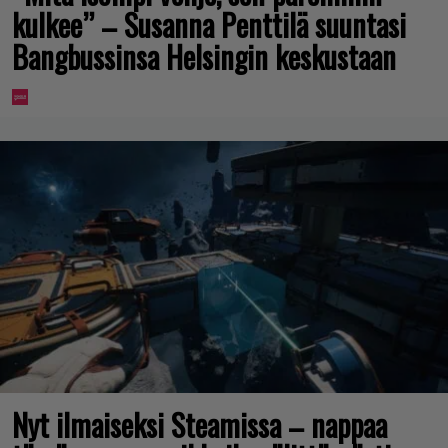
kulkee” – Susanna Penttilä suuntasi
Bangbussinsa Helsingin keskustaan
Nyt ilmaiseksi Steamissa – nappaa