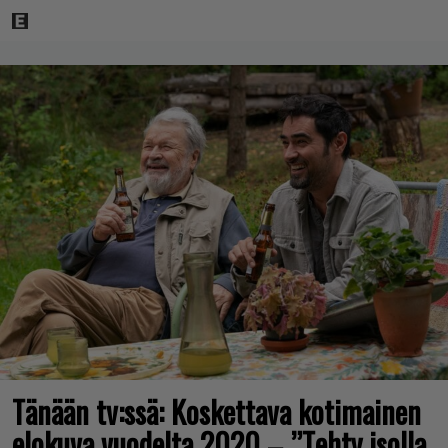
Tänään tv:ssä: Koskettava kotimainen
elokuva vuodelta 2020 – ”Tehty isolla