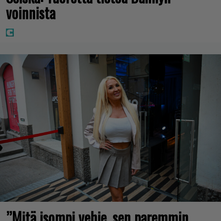
voinnista
”Mitä isompi vehje, sen paremmin