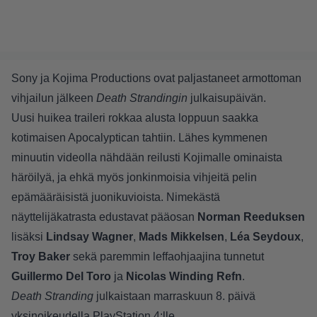
Sony ja Kojima Productions ovat paljastaneet armottoman
vihjailun jälkeen
Death Strandingin
julkaisupäivän.
Uusi huikea traileri rokkaa alusta loppuun saakka
kotimaisen Apocalyptican tahtiin. Lähes kymmenen
minuutin videolla nähdään reilusti Kojimalle ominaista
häröilyä, ja ehkä myös jonkinmoisia vihjeitä pelin
epämääräisistä juonikuvioista. Nimekästä
näyttelijäkatrasta edustavat pääosan
Norman Reeduksen
lisäksi
Lindsay Wagner
,
Mads Mikkelsen
,
Léa Seydoux
,
Troy Baker
sekä paremmin leffaohjaajina tunnetut
Guillermo Del Toro
ja
Nicolas Winding Refn
.
Death Stranding
julkaistaan marraskuun 8. päivä
yksinoikeudella PlayStation 4:lle.