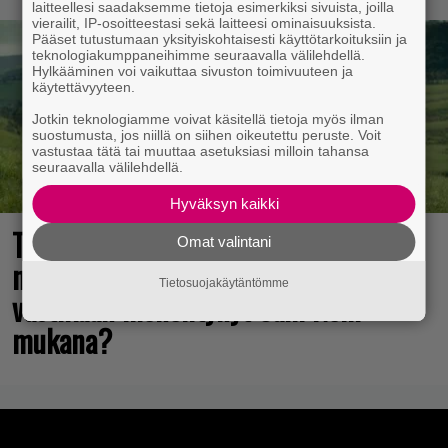
laitteellesi saadaksemme tietoja esimerkiksi sivuista, joilla
vierailit, IP-osoitteestasi sekä laitteesi ominaisuuksista.
Pääset tutustumaan yksityiskohtaisesti käyttötarkoituksiin ja
teknologiakumppaneihimme seuraavalla välilehdellä.
Hylkääminen voi vaikuttaa sivuston toimivuuteen ja
käytettävyyteen.
Jotkin teknologiamme voivat käsitellä tietoja myös ilman
suostumusta, jos niillä on siihen oikeutettu peruste. Voit
vastustaa tätä tai muuttaa asetuksiasi milloin tahansa
seuraavalla välilehdellä.
Hyväksyn kaikki
The Legend of Zelda -elokuvan
Omat valintani
näyttelijöistä huhuillaan ahkerasti –
Tietosuojakäytäntömme
vastikään menehtynyt Sam Neill
mukana?