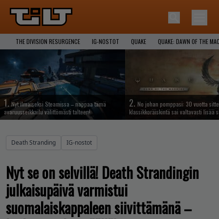
THE DIVISION RESURGENCE
IG-NOSTOT
QUAKE
QUAKE: DAWN OF THE MA
1.
2.
Nyt ilmaiseksi Steamissa – nappaa tämä
No johan pomppasi: 30 vuotta sitte
avaruusseikkailu välittömästi talteen!
klassikkoräiskintä sai valtavasti lisää s
Death Stranding
IG-nostot
Nyt se on selvillä! Death Strandingin
julkaisupäivä varmistui
suomalaiskappaleen siivittämänä –