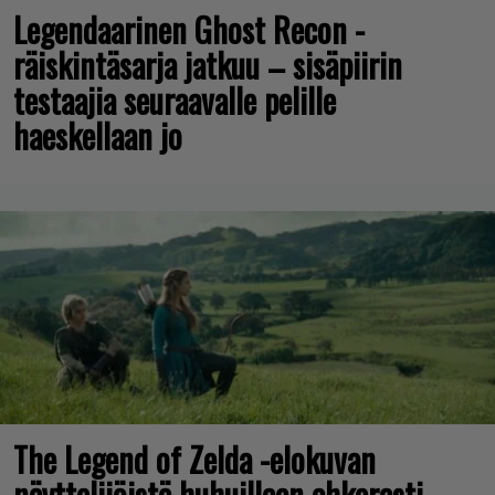
Legendaarinen Ghost Recon -
räiskintäsarja jatkuu – sisäpiirin
testaajia seuraavalle pelille
haeskellaan jo
The Legend of Zelda -elokuvan
näyttelijöistä huhuillaan ahkerasti –