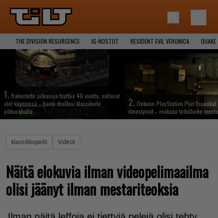
THE DIVISION RESURGENCE
IG-NOSTOT
RESIDENT EVIL VERONICA
QUAKE
1.
Rakastettu julkaisija täyttää 40 vuotta, valtavat
2.
alet käynnissä – hanki itsellesi klassikoita
Elokuun PlayStation Plus Essential 
pikkurahalla
ilmestyivät – mukana todellinen mesta
klassikkopelit
Videot
Näitä elokuvia ilman videopelimaailma
olisi jäänyt ilman mestariteoksia
Ilman näitä leffoja ei tiettyjä pelejä olisi tehty.