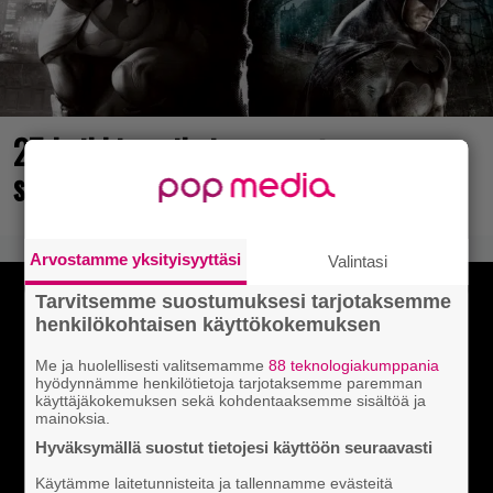
25 kaikkien aikojen parasta
supersankaripeliä listattu
Arvostamme yksityisyyttäsi
Valintasi
Tarvitsemme suostumuksesi tarjotaksemme
henkilökohtaisen käyttökokemuksen
Me ja huolellisesti valitsemamme
88 teknologiakumppania
hyödynnämme henkilötietoja tarjotaksemme paremman
käyttäjäkokemuksen sekä kohdentaaksemme sisältöä ja
mainoksia.
Hyväksymällä suostut tietojesi käyttöön seuraavasti
Käytämme laitetunnisteita ja tallennamme evästeitä