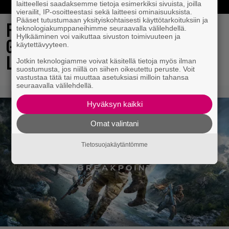
laitteellesi saadaksemme tietoja esimerkiksi sivuista, joilla
vierailit, IP-osoitteestasi sekä laitteesi ominaisuuksista.
Pääset tutustumaan yksityiskohtaisesti käyttötarkoituksiin ja
Final Fantasy VII Revelation näytillä
teknologiakumppaneihimme seuraavalla välilehdellä.
Hylkääminen voi vaikuttaa sivuston toimivuuteen ja
Gamescom-messujen Opening Night
käytettävyyteen.
Live -tapahtumassa
Jotkin teknologiamme voivat käsitellä tietoja myös ilman
suostumusta, jos niillä on siihen oikeutettu peruste. Voit
vastustaa tätä tai muuttaa asetuksiasi milloin tahansa
seuraavalla välilehdellä.
Hyväksyn kaikki
Omat valintani
Tietosuojakäytäntömme