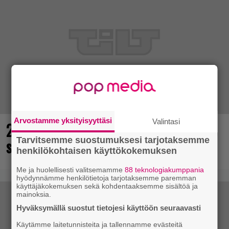
Arvostamme yksityisyyttäsi
Valintasi
25 kaikkien aikojen parasta
Tarvitsemme suostumuksesi tarjotaksemme
supersankaripeliä listattu
henkilökohtaisen käyttökokemuksen
Me ja huolellisesti valitsemamme
88 teknologiakumppania
hyödynnämme henkilötietoja tarjotaksemme paremman
käyttäjäkokemuksen sekä kohdentaaksemme sisältöä ja
mainoksia.
Hyväksymällä suostut tietojesi käyttöön seuraavasti
Käytämme laitetunnisteita ja tallennamme evästeitä