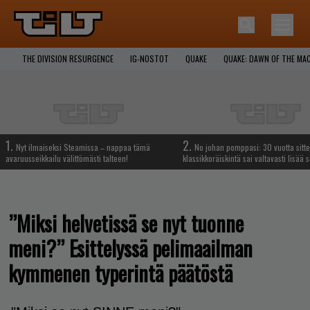
THE DIVISION RESURGENCE
IG-NOSTOT
QUAKE
QUAKE: DAWN OF THE MA
1.
2.
Nyt ilmaiseksi Steamissa – nappaa tämä
No johan pomppasi: 30 vuotta sitte
avaruusseikkailu välittömästi talteen!
klassikkoräiskintä sai valtavasti lisää s
”Miksi helvetissä se nyt tuonne
meni?” Esittelyssä pelimaailman
kymmenen typerintä päätöstä