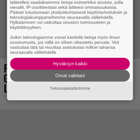
laitteellesi saadaksemme tietoja esimerkiksi sivuista, joilla
vierailit, IP-osoitteestasi sekä laitteesi ominaisuuksista.
Pääset tutustumaan yksityiskohtaisesti käyttötarkoituksiin ja
teknologiakumppaneihimme seuraavalla välilehdellä.
Hylkääminen voi vaikuttaa sivuston toimivuuteen ja
käytettävyyteen.
Jotkin teknologiamme voivat käsitellä tietoja myös ilman
suostumusta, jos niillä on siihen oikeutettu peruste. Voit
vastustaa tätä tai muuttaa asetuksiasi milloin tahansa
seuraavalla välilehdellä.
Hyväksyn kaikki
Final Fantasy VII Revelation näytillä
Gamescom-messujen Opening Night
Omat valintani
Live -tapahtumassa
Tietosuojakäytäntömme