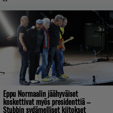
Eppu Normaalin jäähyväiset
koskettivat myös presidenttiä –
Stubbin sydämelliset kiitokset