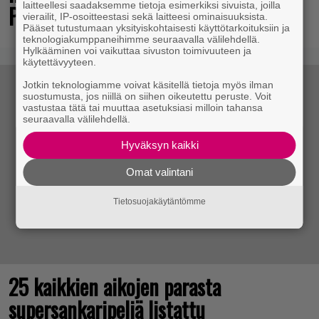
laitteellesi saadaksemme tietoja esimerkiksi sivuista, joilla
Pro Ultra
vierailit, IP-osoitteestasi sekä laitteesi ominaisuuksista.
Pääset tutustumaan yksityiskohtaisesti käyttötarkoituksiin ja
teknologiakumppaneihimme seuraavalla välilehdellä.
Hylkääminen voi vaikuttaa sivuston toimivuuteen ja
käytettävyyteen.
Jotkin teknologiamme voivat käsitellä tietoja myös ilman
suostumusta, jos niillä on siihen oikeutettu peruste. Voit
vastustaa tätä tai muuttaa asetuksiasi milloin tahansa
seuraavalla välilehdellä.
Hyväksyn kaikki
Omat valintani
Tietosuojakäytäntömme
25 kaikkien aikojen parasta
supersankaripeliä listattu