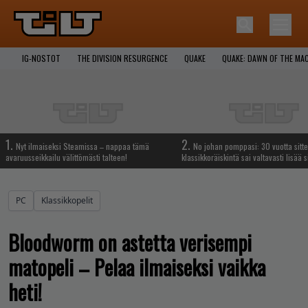
IG-NOSTOT
THE DIVISION RESURGENCE
QUAKE
QUAKE: DAWN OF THE MA
1.
2.
Nyt ilmaiseksi Steamissa – nappaa tämä
No johan pomppasi: 30 vuotta sitte
avaruusseikkailu välittömästi talteen!
klassikkoräiskintä sai valtavasti lisää s
PC
Klassikkopelit
Bloodworm on astetta verisempi
matopeli – Pelaa ilmaiseksi vaikka
heti!