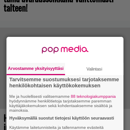
talteen!
Arvostamme yksityisyyttäsi
Valintasi
Tarvitsemme suostumuksesi tarjotaksemme
henkilökohtaisen käyttökokemuksen
Me ja huolellisesti valitsemamme
88 teknologiakumppania
hyödynnämme henkilötietoja tarjotaksemme paremman
käyttäjäkokemuksen sekä kohdentaaksemme sisältöä ja
mainoksia.
Huomiota herättävä torni ja voimakas
Hyväksymällä suostut tietojesi käyttöön seuraavasti
imuteho – arvostelussa Dreame L50s
Käytämme laitetunnisteita ja tallennamme evästeitä