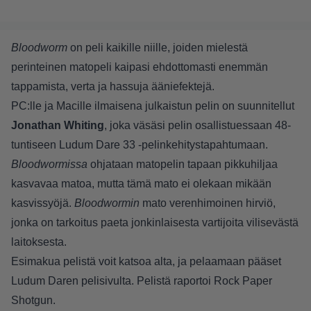
Bloodworm
on peli kaikille niille, joiden mielestä
perinteinen matopeli kaipasi ehdottomasti enemmän
tappamista, verta ja hassuja ääniefektejä.
PC:lle ja Macille ilmaisena julkaistun pelin on suunnitellut
Jonathan Whiting
, joka väsäsi pelin osallistuessaan 48-
tuntiseen Ludum Dare 33 -pelinkehitystapahtumaan.
Bloodwormissa
ohjataan matopelin tapaan pikkuhiljaa
kasvavaa matoa, mutta tämä mato ei olekaan mikään
kasvissyöjä.
Bloodwormin
mato verenhimoinen hirviö,
jonka on tarkoitus paeta jonkinlaisesta vartijoita vilisevästä
laitoksesta.
Esimakua pelistä voit katsoa alta, ja pelaamaan pääset
Ludum Daren pelisivulta
. Pelistä raportoi
Rock Paper
Shotgun
.