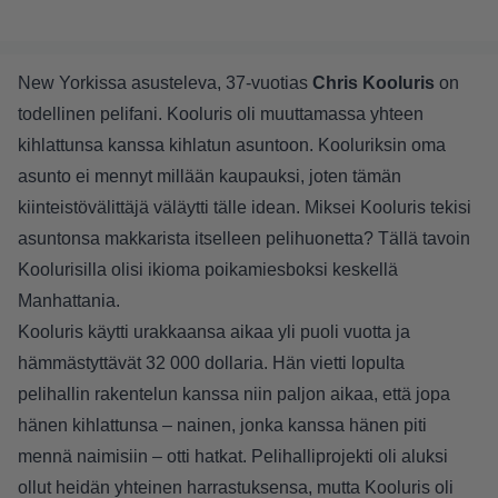
New Yorkissa asusteleva, 37-vuotias
Chris Kooluris
on
todellinen pelifani. Kooluris oli muuttamassa yhteen
kihlattunsa kanssa kihlatun asuntoon. Kooluriksin oma
asunto ei mennyt millään kaupauksi, joten tämän
kiinteistövälittäjä väläytti tälle idean. Miksei Kooluris tekisi
asuntonsa makkarista itselleen pelihuonetta? Tällä tavoin
Koolurisilla olisi ikioma poikamiesboksi keskellä
Manhattania.
Kooluris käytti urakkaansa aikaa yli puoli vuotta ja
hämmästyttävät 32 000 dollaria. Hän vietti lopulta
pelihallin rakentelun kanssa niin paljon aikaa, että jopa
hänen kihlattunsa – nainen, jonka kanssa hänen piti
mennä naimisiin – otti hatkat. Pelihalliprojekti oli aluksi
ollut heidän yhteinen harrastuksensa, mutta Kooluris oli