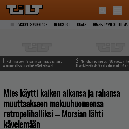
THE DIVISION RESURGENCE
IG-NOSTOT
QUAKE
QUAKE: DAWN OF THE MA
1.
2.
Nyt ilmaiseksi Steamissa – nappaa tämä
No johan pomppasi: 30 vuotta sitte
avaruusseikkailu välittömästi talteen!
klassikkoräiskintä sai valtavasti lisää s
Mies käytti kaiken aikansa ja rahansa
muuttaakseen makuuhuoneensa
retropelihalliksi – Morsian lähti
kävelemään