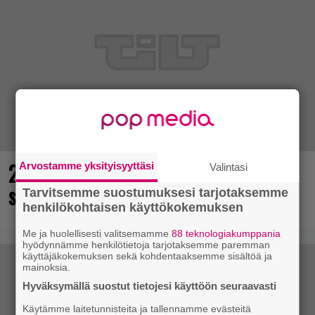
25 kaikkien aikojen parasta
Arvostamme yksityisyyttäsi
Valintasi
supersankaripeliä listattu
Tarvitsemme suostumuksesi tarjotaksemme
henkilökohtaisen käyttökokemuksen
Me ja huolellisesti valitsemamme
88 teknologiakumppania
hyödynnämme henkilötietoja tarjotaksemme paremman
käyttäjäkokemuksen sekä kohdentaaksemme sisältöä ja
mainoksia.
Hyväksymällä suostut tietojesi käyttöön seuraavasti
Käytämme laitetunnisteita ja tallennamme evästeitä