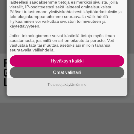
laitteellesi saadaksemme tietoja esimerkiksi sivuista, joilla
vierailit, IP-osoitteestasi sekä laitteesi ominaisuuksista.
Pääset tutustumaan yksityiskohtaisesti käyttötarkoituksiin ja
teknologiakumppaneihimme seuraavalla välilehdellä.
Hylkääminen voi vaikuttaa sivuston toimivuuteen ja
käytettävyyteen.
Jotkin teknologiamme voivat käsitellä tietoja myös ilman
suostumusta, jos niillä on siihen oikeutettu peruste. Voit
vastustaa tätä tai muuttaa asetuksiasi milloin tahansa
seuraavalla välilehdellä.
Final Fantasy VII Revelation näytillä
Hyväksyn kaikki
Gamescom-messujen Opening Night
Omat valintani
Live -tapahtumassa
Tietosuojakäytäntömme