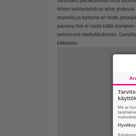
suunnattu pienikokoista hiirtä suosivil
Hiiren kehitystyötä on tehty yhdessä
muotoilu ja tuntuma on hiottu pelaaj
painava hiiri ei rasita kättä isompie
pelisessiot miellyttävämmin. Samalla
liikkeisiin.
Ar
Tarvit
käytt
Me ja huo
tarjotak
mainoksi
Hyväksym
Käytämme 