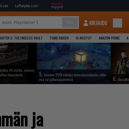
i.net
Leffatykki.com
KIRJAUDU
Etsi
GHTER 2: THE ENDLESS VAULT
TOMB RAIDER
IG-NOSTOT
AMAZON PRIME
A
täyttää 40 vuotta, valtavat
5.
ellesi klassikoita
Vuonna 2018 nähdyn toimintaroolipelin jatko-
6.
osa sai julkaisupäivänsä
Ubisofti
mmän ja