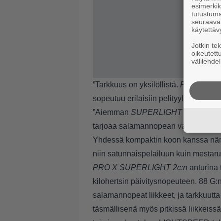
esimerkiks
tutustuma
seuraaval
käytettäv
Jotkin te
oikeutett
välilehdel
”Tarkkuus on yksilöllistä.
PRO X SU
sopeutuu erilaisiin pelityyleihin”, ke
”Aiemman
SUPERLIGHT 2
-hiiren m
tarjoaa salamannopean vasteen, mie
Yhdessä kompaktin koon kanssa nämä
niin satunnaispelailuun kuin mestar
PRO X SUPERLIGHT 2c:n
anturina 
kilohertsin päivitysnopeuteen. 88 G:n
salamannopeat liikkeet, ja tarkkuutt
täsmällisenä myös pitkissä liikkeis