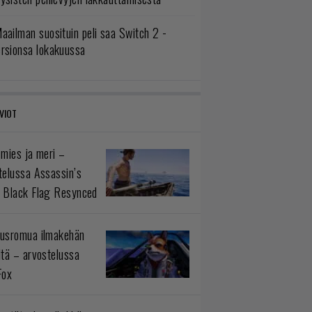
aailman suosituin peli saa Switch 2 -
ersionsa lokakuussa
VIOT
 mies ja meri –
telussa Assassin’s
 Black Flag Resynced
usromua ilmakehän
ltä – arvostelussa
Fox