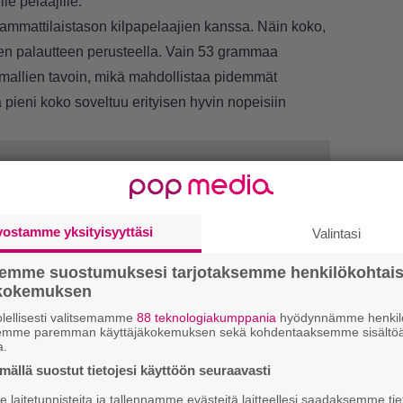
le pelaajille.
 ammattilaistason kilpapelaajien kanssa. Näin koko,
ien palautteen perusteella. Vain 53 grammaa
n mallien tavoin, mikä mahdollistaa pidemmät
 pieni koko soveltuu erityisen hyvin nopeisiin
vostamme yksityisyyttäsi
Valintasi
LUETU
semme suostumuksesi tarjotaksemme henkilökohtai
ökokemuksen
L
lellisesti valitsemamme
88 teknologiakumppania
hyödynnämme henkilö
ki
semme paremman käyttäjäkokemuksen sekä kohdentaaksemme sisältöä
a.
T
ällä suostut tietojesi käyttöön seuraavasti
nä
laitetunnisteita ja tallennamme evästeitä laitteellesi saadaksemme tie