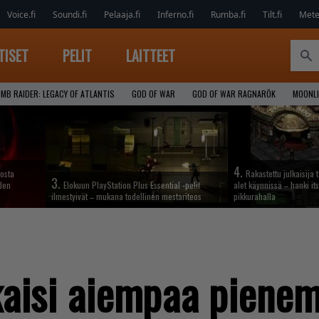
Voice.fi
Soundi.fi
Pelaaja.fi
Inferno.fi
Rumba.fi
Tilt.fi
Metel
TISET
PELIT
LAITTEET
MB RAIDER: LEGACY OF ATLANTIS
GOD OF WAR
GOD OF WAR RAGNARÖK
MOONLI
4.
iosta
Rakastettu julkaisija 
3.
hden
Elokuun PlayStation Plus Essential -pelit
alet käynnissä – hanki its
ilmestyivät – mukana todellinen mestariteos
pikkurahalla
kaisi aiempaa piene