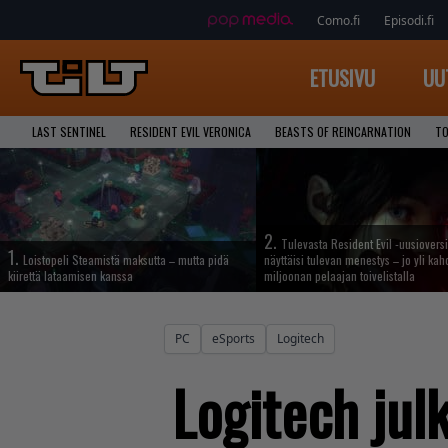
Como.fi
Episodi.fi
ETUSIVU
UU
LAST SENTINEL
RESIDENT EVIL VERONICA
BEASTS OF REINCARNATION
TO
2.
Tulevasta Resident Evil -uusiovers
1.
Loistopeli Steamistä maksutta – mutta pidä
näyttäisi tulevan menestys – jo yli ka
kiirettä lataamisen kanssa
miljoonan pelaajan toivelistalla
PC
eSports
Logitech
Logitech jul