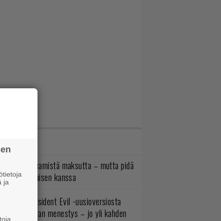
IMMAT JUTUT
sen
oistopeli Steamistä maksutta – mutta pidä
tietoja
irettä lataamisen kanssa
 ja
ulevasta Resident Evil -uusioversiosta
yttäisi tulevan menestys – jo yli kahden
toja