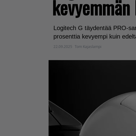
kevyemmän P
Logitech G täydentää PRO-sarja
prosenttia kevyempi kuin edelt
22.09.2025
Tom Kajaslampi