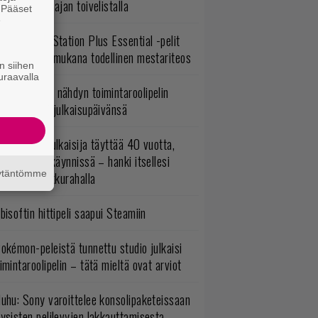
ljoonan pelaajan toivelistalla
. Pääset
e
lokuun PlayStation Plus Essential -pelit
mestyivät – mukana todellinen mestariteos
n siihen
uraavalla
uonna 2018 nähdyn toimintaroolipelin
tko-osa sai julkaisupäivänsä
akastettu julkaisija täyttää 40 vuotta,
ltavat alet käynnissä – hanki itsellesi
äytäntömme
assikoita pikkurahalla
bisoftin hittipeli saapui Steamiin
okémon-peleistä tunnettu studio julkaisi
imintaroolipelin – tätä mieltä ovat arviot
uhu: Sony varoittelee konsolipaketeissaan
ysisten pelilevyjen lakkauttamisesta