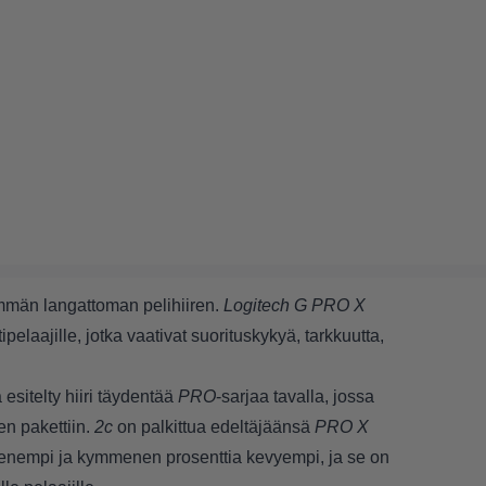
ämmän langattoman pelihiiren.
Logitech G PRO X
tipelaajille, jotka vaativat suorituskykyä, tarkkuutta,
sitelty hiiri täydentää
PRO
-sarjaa tavalla, jossa
n pakettiin.
2c
on palkittua edeltäjäänsä
PRO X
pienempi ja kymmenen prosenttia kevyempi, ja se on