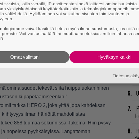
mi
i sivuista, joilla vierailit, IP-osoitteestasi sekä laitteesi ominaisuuksista
an yksityiskohtaisesti käyttötarkoituksiin ja teknologiakumppaneihimm
la välilehdellä. Hylkääminen voi vaikuttaa sivuston toimivuuteen ja
E
yyteen.
il
knologiamme voivat käsitellä tietoja myös ilman suostumusta, jos niillä o
u peruste. Voit vastustaa tätä tai muuttaa asetuksiasi milloin tahansa se
lä.
V
ja
PERLIGHT 2c
osoittaa sen, miten suorituskyky
Omat valintani
Hyväksyn kaikki
R
rtoo Logitechin tuotepäällikkö
Robin Piispanen
.
va
enestyksen pohjalta suunniteltu pienempi versio
Tietosuojak
kl
llyttävän tuntuman ja äärimmäisen tarkkuuden.
 ominaisuudet tekevät siitä huippuluokan hiiren
U
uustason kilpapelaamiseenkin.”
toimii tarkka HERO 2, joka yltää jopa kahdeksan
P
 kiihtyvyys ilman häiriöitä mahdollistaa
to
a tukee 888 tuumaa sekunnissa -lukema. Hiiri pysyy
H
sä ja nopeissa pyyhkäisyissä. Langattoman
fy