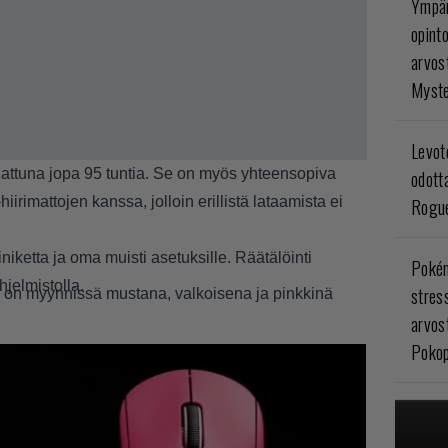
Ympär
opint
arvos
Myste
Levoto
adattuna jopa 95 tuntia. Se on myös yhteensopiva
odott
hiirimattojen kanssa, jolloin erillistä lataamista ei
Rogue
iniketta ja oma muisti asetuksille. Räätälöinti
Poké
jelmistolla.
stres
on myynnissä mustana, valkoisena ja pinkkinä
arvos
Pokop