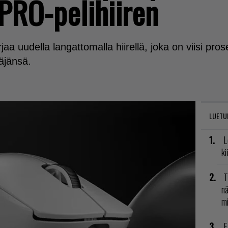
RO-pelihiiren
a uudella langattomalla hiirellä, joka on viisi pr
äjänsä.
LUETU
L
ki
T
nä
mi
E