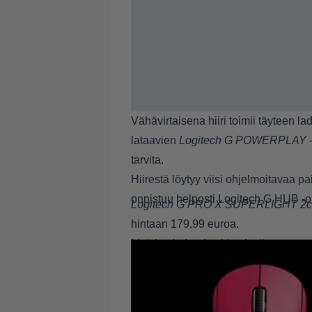
Vähävirtaisena hiiri toimii täyteen l
lataavien
Logitech G POWERPLAY
-
tarvita.
Hiirestä löytyy viisi ohjelmoitavaa pa
onnistuu helposti Logitech G HUB -oh
Logitech G PRO X SUPERLIGHT 2c
hintaan 179,99 euroa.
Lisätietoja
Logitechin sivuilta
.