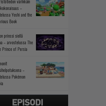
istötiedon värikkäin
okokonaisuus –
telussa Yoshi and the
rious Book
n prinssi siellä
aa – arvostelussa The
 Prince of Persia
monit
sihelpotuksena –
telussa Pokémon
ia