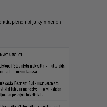
osenttia pienempi ja kymmenen
IMMAT JUTUT NYT
oistopeli Steamistä maksutta – mutta pidä
irettä lataamisen kanssa
ulevasta Resident Evil -uusioversiosta
yttäisi tulevan menestys – jo yli kahden
ljoonan pelaajan toivelistalla
lokuun PlayStation Plus Essential -pelit