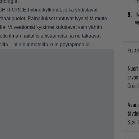
nologia.
IGHTFORCE-hybridikytkimet, jotka yhdistävät
M
haat puolet. Painallukset tuntuvat fyysisiltä mutta
v
la. Viiveettömät kytkimet kuluttavat vain vähän
ttu ilman haitallisia lisäaineita, ja ne takaavat
lla – niin hiirimatoilla kuin pöytäpinnalla.
PELIAR
Nuori
arvos
Creed
Avaru
täyde
Star 