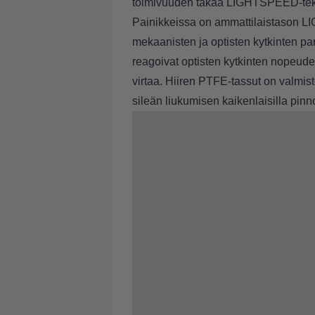
toimivuuden takaa LIGHTSPEED-tek
Painikkeissa on ammattilaistason L
mekaanisten ja optisten kytkinten par
reagoivat optisten kytkinten nopeudel
virtaa. Hiiren PTFE-tassut on valmiste
sileän liukumisen kaikenlaisilla pinnoi