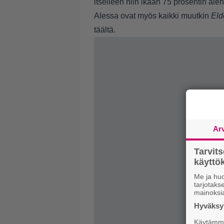
itselleen niin ikään 75 prosentin ale
Alessa ovat myös kaikki muutkin
Elde
täältä
.
Ar
Tarvit
käytt
Me ja huo
tarjotak
mainoksi
Hyväksym
Käytämme 