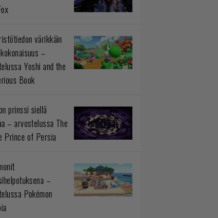
Fox
istötiedon värikkäin
okokonaisuus –
telussa Yoshi and the
rious Book
n prinssi siellä
aa – arvostelussa The
 Prince of Persia
monit
sihelpotuksena –
telussa Pokémon
ia