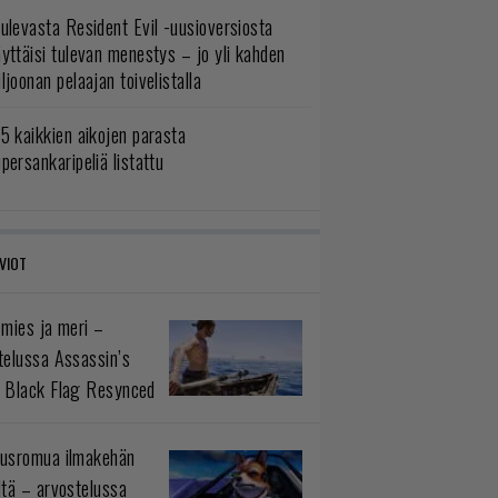
ulevasta Resident Evil -uusioversiosta
yttäisi tulevan menestys – jo yli kahden
ljoonan pelaajan toivelistalla
5 kaikkien aikojen parasta
persankaripeliä listattu
VIOT
 mies ja meri –
telussa Assassin’s
 Black Flag Resynced
usromua ilmakehän
ltä – arvostelussa