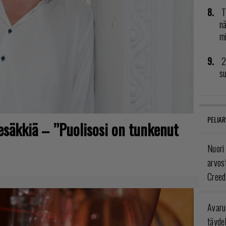
T
nä
mi
2
su
PELIAR
tesäkkiä – ”Puolisosi on tunkenut
Nuori
arvos
Creed
Avaru
täyde