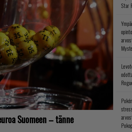
Star 
Ympär
opint
arvos
Myste
Levoto
odott
Rogue
Poké
stres
euroa Suomeen – tänne
arvos
Pokop