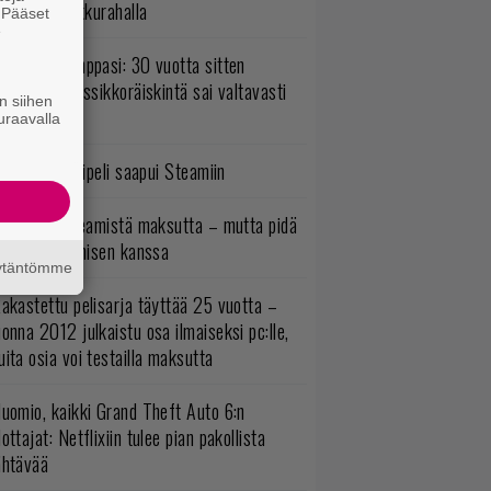
assikoita pikkurahalla
. Pääset
e
o johan pomppasi: 30 vuotta sitten
mestynyt klassikkoräiskintä sai valtavasti
n siihen
sää sisältöä
uraavalla
bisoftin hittipeli saapui Steamiin
oistopeli Steamistä maksutta – mutta pidä
irettä lataamisen kanssa
äytäntömme
akastettu pelisarja täyttää 25 vuotta –
onna 2012 julkaistu osa ilmaiseksi pc:lle,
ita osia voi testailla maksutta
uomio, kaikki Grand Theft Auto 6:n
ottajat: Netflixiin tulee pian pakollista
ähtävää