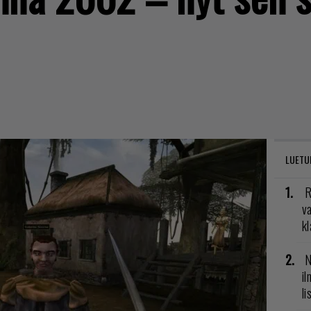
LUETU
R
va
kl
N
il
li