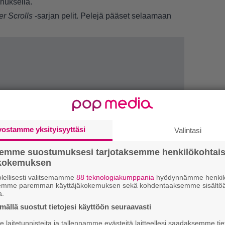
nnuksella.
r Scrolls
-sarjan pelit. Pelejä pääset selaamaan
vostamme yksityisyyttäsi
Valintasi
LUETU
semme suostumuksesi tarjotaksemme henkilökohtai
ökokemuksen
E
lellisesti valitsemamme
88 teknologiakumppania
hyödynnämme henkilö
il
semme paremman käyttäjäkokemuksen sekä kohdentaaksemme sisältöä
a.
R
ällä suostut tietojesi käyttöön seuraavasti
va
laitetunnisteita ja tallennamme evästeitä laitteellesi saadaksemme tie