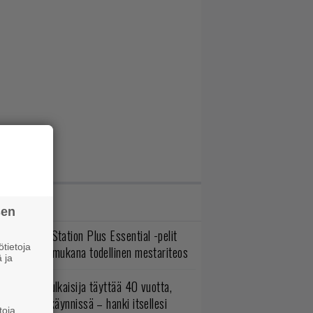
IMMAT JUTUT
sen
lokuun PlayStation Plus Essential -pelit
tietoja
mestyivät – mukana todellinen mestariteos
 ja
akastettu julkaisija täyttää 40 vuotta,
ltavat alet käynnissä – hanki itsellesi
toja