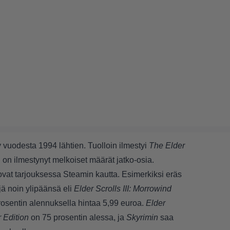
y vuodesta 1994 lähtien. Tuolloin ilmestyi
The Elder
 on ilmestynyt melkoiset määrät jatko-osia.
 ovat tarjouksessa Steamin kautta. Esimerkiksi eräs
jä noin ylipäänsä eli
Elder Scrolls III: Morrowind
rosentin alennuksella hintaa 5,99 euroa.
Elder
 Edition
on 75 prosentin alessa, ja
Skyrimin
saa