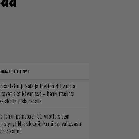
IMMAT JUTUT NYT
akastettu julkaisija täyttää 40 vuotta,
ltavat alet käynnissä – hanki itsellesi
assikoita pikkurahalla
o johan pomppasi: 30 vuotta sitten
mestynyt klassikkoräiskintä sai valtavasti
sää sisältöä