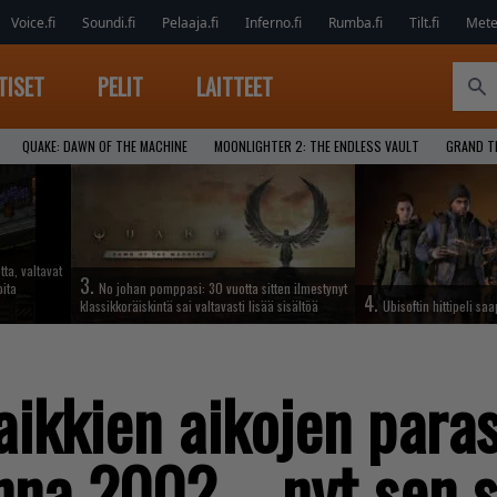
Voice.fi
Soundi.fi
Pelaaja.fi
Inferno.fi
Rumba.fi
Tilt.fi
Metel
TISET
PELIT
LAITTEET
QUAKE: DAWN OF THE MACHINE
MOONLIGHTER 2: THE ENDLESS VAULT
GRAND T
tta, valtavat
3.
oita
No johan pomppasi: 30 vuotta sitten ilmestynyt
4.
klassikkoräiskintä sai valtavasti lisää sisältöä
Ubisoftin hittipeli sa
aikkien aikojen paras
nna 2002 – nyt sen 