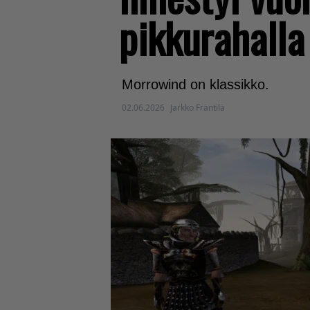
pikkurahalla
Morrowind on klassikko.
02.06.2026
Jarkko Fräntilä