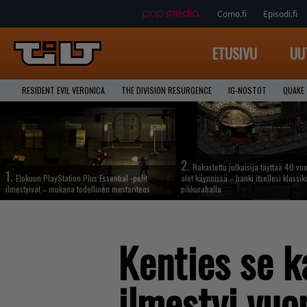
Como.fi
Episodi.fi
ETUSIVU
UU
RESIDENT EVIL VERONICA
THE DIVISION RESURGENCE
IG-NOSTOT
QUAKE
2.
Rakastettu julkaisija täyttää 40 vuo
1.
Elokuun PlayStation Plus Essential -pelit
alet käynnissä – hanki itsellesi klassik
ilmestyivät – mukana todellinen mestariteos
pikkurahalla
Kenties se k
ilmestyi vuo