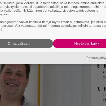
kl
i sivuista, joilla vierailit, IP-osoitteestasi sekä laitteesi ominaisuuksista
an yksityiskohtaisesti käyttötarkoituksiin ja teknologiakumppaneihimm
la välilehdellä. Hylkääminen voi vaikuttaa sivuston toimivuuteen ja
N
yyteen.
il
knologiamme voivat käsitellä tietoja myös ilman suostumusta, jos niillä o
t mistä kahvitauolla puhutaan! Nappaa ajankohtaiset
li
u peruste. Voit vastustaa tätä tai muuttaa asetuksiasi milloin tahansa se
lä.
postiin tästä.
U
Omat valintani
Hyväksyn kaikki
L
ki
Tietosuojak
R
vu
mu
H
od
n