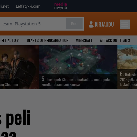
i.net
Leffatykki.com
KIRJAUDU
Etsi
HEFT AUTO VI
BEASTS OF REINCARNATION
MINECRAFT
ATTACK ON TITAN 3
6.
Rakastet
5.
Loistopeli Steamistä maksutta – mutta pidä
2012 julkais
apui Steamiin
kiirettä lataamisen kanssa
testailla ma
 peli
saa