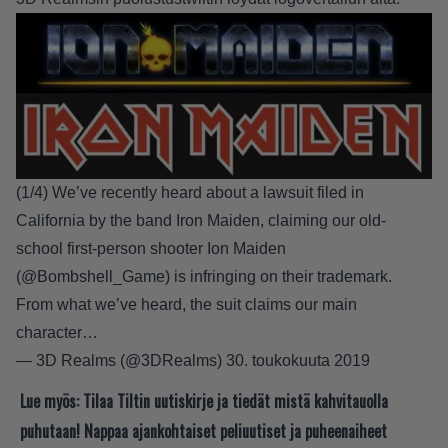
(1/4) We’ve recently heard about a lawsuit filed in
California by the band Iron Maiden, claiming our old-
school first-person shooter Ion Maiden
(
@Bombshell_Game
) is infringing on their trademark.
From what we’ve heard, the suit claims our main
character…
— 3D Realms (@3DRealms)
30. toukokuuta 2019
Lue myös:
Tilaa Tiltin uutiskirje ja tiedät mistä kahvitauolla
puhutaan! Nappaa ajankohtaiset peliuutiset ja puheenaiheet