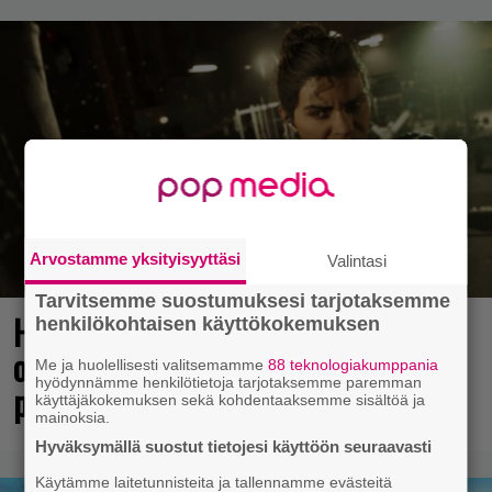
Arvostamme yksityisyyttäsi
Valintasi
Tarvitsemme suostumuksesi tarjotaksemme
Huomio, kaikki Grand Theft Auto 6:n
henkilökohtaisen käyttökokemuksen
odottajat: Netflixiin tulee pian
Me ja huolellisesti valitsemamme
88 teknologiakumppania
hyödynnämme henkilötietoja tarjotaksemme paremman
pakollista nähtävää
käyttäjäkokemuksen sekä kohdentaaksemme sisältöä ja
mainoksia.
Hyväksymällä suostut tietojesi käyttöön seuraavasti
Käytämme laitetunnisteita ja tallennamme evästeitä