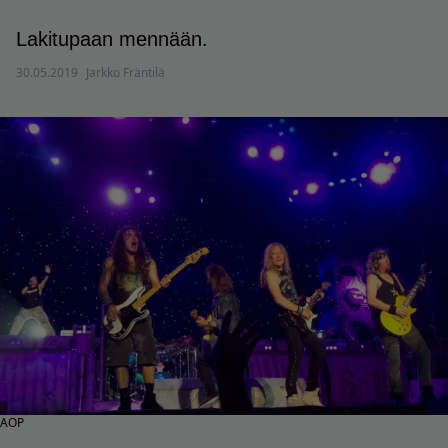
Lakitupaan mennään.
30.05.2019
Jarkko Fräntilä
AOP