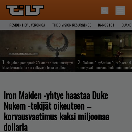
RESIDENT EVIL VERONICA
THE DIVISION RESURGENCE
IG-NOSTOT
QUAKE
1.
2.
No johan pomppasi: 30 vuotta sitten ilmestynyt
Elokuun PlayStation Plus Essential 
klassikkoräiskintä sai valtavasti lisää sisältöä
ilmestyivät – mukana todellinen mesta
Iron Maiden -yhtye haastaa Duke
Nukem -tekijät oikeuteen –
korvausvaatimus kaksi miljoonaa
dollaria