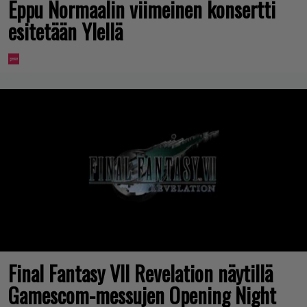
Eppu Normaalin viimeinen konsertti
esitetään Ylellä
Final Fantasy VII Revelation näytillä
Gamescom-messujen Opening Night