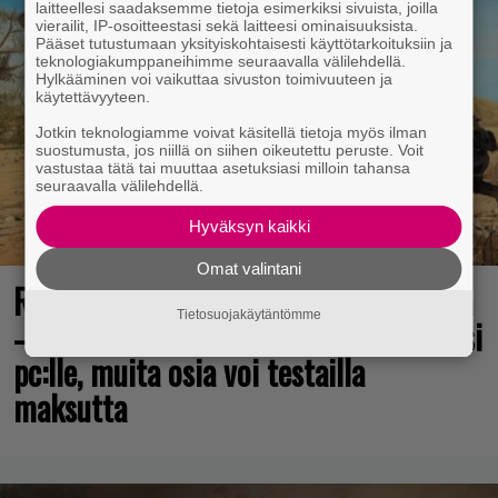
laitteellesi saadaksemme tietoja esimerkiksi sivuista, joilla
vierailit, IP-osoitteestasi sekä laitteesi ominaisuuksista.
Pääset tutustumaan yksityiskohtaisesti käyttötarkoituksiin ja
teknologiakumppaneihimme seuraavalla välilehdellä.
Hylkääminen voi vaikuttaa sivuston toimivuuteen ja
käytettävyyteen.
Jotkin teknologiamme voivat käsitellä tietoja myös ilman
suostumusta, jos niillä on siihen oikeutettu peruste. Voit
vastustaa tätä tai muuttaa asetuksiasi milloin tahansa
seuraavalla välilehdellä.
Hyväksyn kaikki
Omat valintani
Rakastettu pelisarja täyttää 25 vuotta
Tietosuojakäytäntömme
– vuonna 2012 julkaistu osa ilmaiseksi
pc:lle, muita osia voi testailla
maksutta