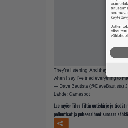
esimerkiks
tutustuma
seuraaval
käytettäv
Jotkin te
oikeutett
välilehdel
They’re listening. And they could giv
when I say I’ve tried everything to 
— Dave Bautista (@DaveBautista)
J
Lähde:
Gamespot
Lue myös:
Tilaa Tiltin uutiskirje ja tiedä
peliuutiset ja puheenaiheet suoraan sähkö