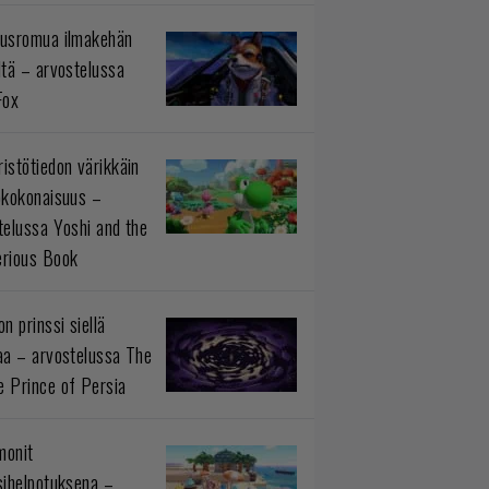
usromua ilmakehän
ltä – arvostelussa
Fox
istötiedon värikkäin
okokonaisuus –
telussa Yoshi and the
rious Book
n prinssi siellä
aa – arvostelussa The
 Prince of Persia
monit
sihelpotuksena –