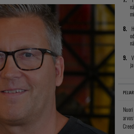
nä
mi
H
od
n
V
ja
PELIAR
Nuori
arvos
Creed