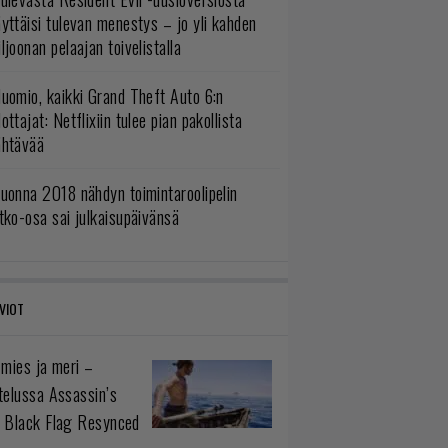
yttäisi tulevan menestys – jo yli kahden
ljoonan pelaajan toivelistalla
uomio, kaikki Grand Theft Auto 6:n
ottajat: Netflixiin tulee pian pakollista
ähtävää
uonna 2018 nähdyn toimintaroolipelin
tko-osa sai julkaisupäivänsä
VIOT
 mies ja meri –
telussa Assassin’s
 Black Flag Resynced