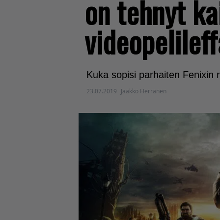
on tehnyt k
videopelilef
Kuka sopisi parhaiten Fenixin r
23.07.2019
Jaakko Herranen