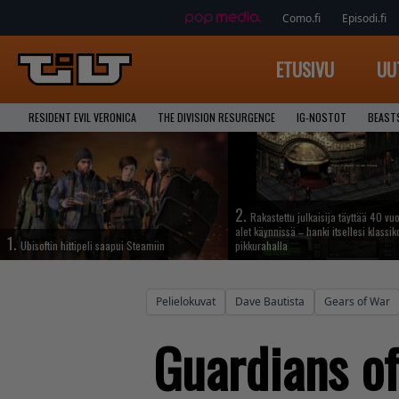
Como.fi
Episodi.fi
ETUSIVU
UU
RESIDENT EVIL VERONICA
THE DIVISION RESURGENCE
IG-NOSTOT
BEAST
2.
Rakastettu julkaisija täyttää 40 vuo
alet käynnissä – hanki itsellesi klassik
1.
Ubisoftin hittipeli saapui Steamiin
pikkurahalla
Pelielokuvat
Dave Bautista
Gears of War
Guardians of