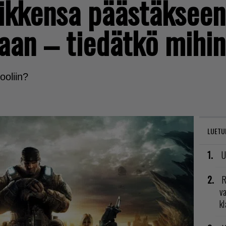
aikkensa päästäkseen
faan – tiedätkö mihi
ooliin?
LUETU
U
R
va
kl