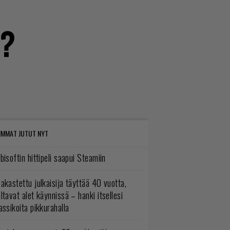
n?
IMMAT JUTUT NYT
bisoftin hittipeli saapui Steamiin
akastettu julkaisija täyttää 40 vuotta,
ltavat alet käynnissä – hanki itsellesi
assikoita pikkurahalla