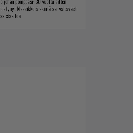
o johan pomppasi: 30 vuotta sitten
mestynyt klassikkoräiskintä sai valtavasti
sää sisältöä