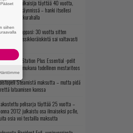
akastettu julkaisija täyttää 40 vuotta,
. Pääset
e
ltavat alet käynnissä – hanki itsellesi
assikoita pikkurahalla
n siihen
o johan pomppasi: 30 vuotta sitten
uraavalla
mestynyt klassikkoräiskintä sai valtavasti
sää sisältöä
lokuun PlayStation Plus Essential -pelit
mestyivät – mukana todellinen mestariteos
äytäntömme
oistopeli Steamistä maksutta – mutta pidä
irettä lataamisen kanssa
akastettu pelisarja täyttää 25 vuotta –
onna 2012 julkaistu osa ilmaiseksi pc:lle,
ita osia voi testailla maksutta
ulevasta Resident Evil -uusioversiosta