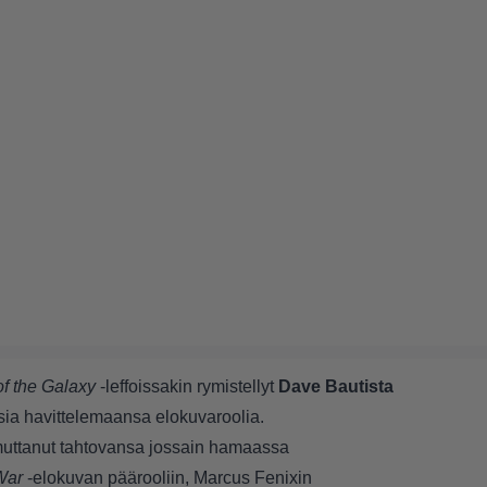
f the Galaxy
-leffoissakin rymistellyt
Dave Bautista
osia havittelemaansa elokuvaroolia.
uttanut tahtovansa jossain hamaassa
War
-elokuvan päärooliin, Marcus Fenixin