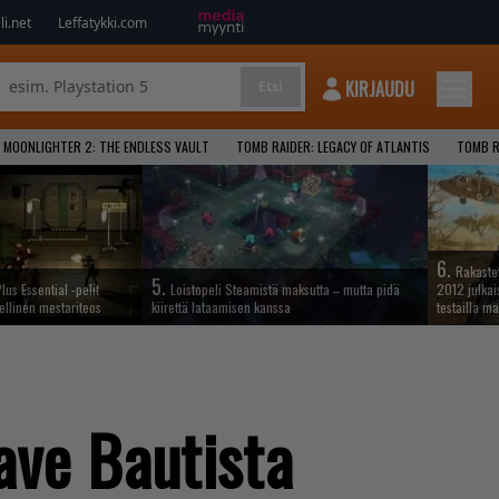
i.net
Leffatykki.com
KIRJAUDU
Etsi
MOONLIGHTER 2: THE ENDLESS VAULT
TOMB RAIDER: LEGACY OF ATLANTIS
TOMB R
6.
Rakastet
5.
lus Essential -pelit
Loistopeli Steamistä maksutta – mutta pidä
2012 julkais
ellinen mestariteos
kiirettä lataamisen kanssa
testailla ma
ave Bautista