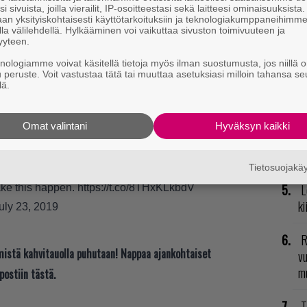
R
i sivuista, joilla vierailit, IP-osoitteestasi sekä laitteesi ominaisuuksista
an yksityiskohtaisesti käyttötarkoituksiin ja teknologiakumppaneihimm
va
la välilehdellä. Hylkääminen voi vaikuttaa sivuston toimivuuteen ja
kl
yyteen.
knologiamme voivat käsitellä tietoja myös ilman suostumusta, jos niillä o
N
u peruste. Voit vastustaa tätä tai muuttaa asetuksiasi milloin tahansa se
lä.
il
li
Omat valintani
Hyväksyn kaikki
E
il
Tietosuojak
e AF! 🙄.. but thank you for the support. Believe me
L
make this happen.
https://t.co/8THxKLkbdV
ki
uly 23, 2019
R
t mistä kahvitauolla puhutaan! Nappaa ajankohtaiset
vu
mu
postiin tästä.
T