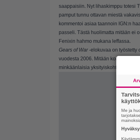
saappaisiin. Nyt lihaskimppu totesi Twi
pamput tunnu ottavan miestä vakavi
kommentoi asiaa taannoin IGN:n haast
passeli. Tästä huolimatta mitään ei ol
Fenixin hahmo mukana leffassa.
Gears of War
-elokuvaa on työstetty 
vuodesta 2006. Mitään konkreettista e
minkäänlaisia yksityiskohtia ole palja
Ar
Tarvit
käytt
Me ja huo
tarjotak
mainoksi
Hyväksym
Käytämme 