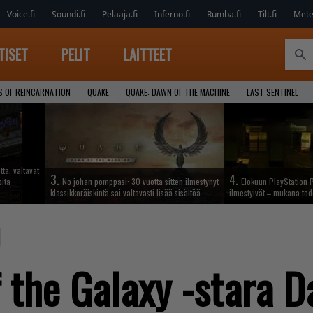
Voice.fi
Soundi.fi
Pelaaja.fi
Inferno.fi
Rumba.fi
Tilt.fi
Metel
TISET
PELIT
LAITTEET
S OF REINCARNATION
QUAKE
QUAKE: DAWN OF THE MACHINE
LAST SENTINEL
tta, valtavat
3.
4.
oita
No johan pomppasi: 30 vuotta sitten ilmestynyt
Elokuun PlayStation P
klassikkoräiskintä sai valtavasti lisää sisältöä
ilmestyivät – mukana tod
 the Galaxy -stara D