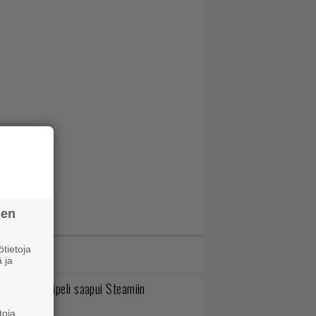
sen
tietoja
IMMAT JUTUT
 ja
bisoftin hittipeli saapui Steamiin
toja