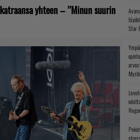
sikatraansa yhteen – ”Minun suurin
Avaru
täyde
Star 
Ympär
opint
arvos
Myste
Levoto
odott
Rogue
Poké
stres