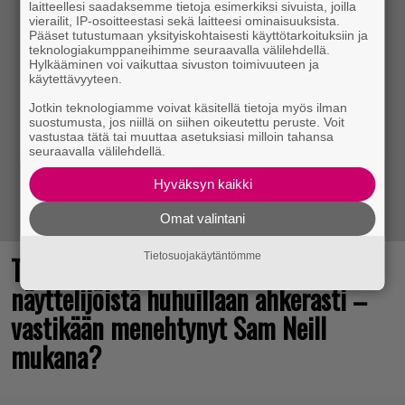
laitteellesi saadaksemme tietoja esimerkiksi sivuista, joilla
vierailit, IP-osoitteestasi sekä laitteesi ominaisuuksista.
Pääset tutustumaan yksityiskohtaisesti käyttötarkoituksiin ja
teknologiakumppaneihimme seuraavalla välilehdellä.
Hylkääminen voi vaikuttaa sivuston toimivuuteen ja
käytettävyyteen.
Jotkin teknologiamme voivat käsitellä tietoja myös ilman
suostumusta, jos niillä on siihen oikeutettu peruste. Voit
vastustaa tätä tai muuttaa asetuksiasi milloin tahansa
seuraavalla välilehdellä.
Hyväksyn kaikki
Omat valintani
The Legend of Zelda -elokuvan
Tietosuojakäytäntömme
näyttelijöistä huhuillaan ahkerasti –
vastikään menehtynyt Sam Neill
mukana?