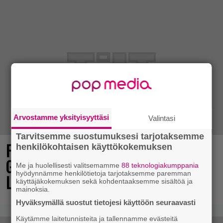
Arvostamme yksityisyyttäsi
Valintasi
Tarvitsemme suostumuksesi tarjotaksemme
Final Fantasy VII Revelation näytillä
henkilökohtaisen käyttökokemuksen
Gamescom-messujen Opening Night
Me ja huolellisesti valitsemamme
88 teknologiakumppania
hyödynnämme henkilötietoja tarjotaksemme paremman
Live -tapahtumassa
käyttäjäkokemuksen sekä kohdentaaksemme sisältöä ja
mainoksia.
Hyväksymällä suostut tietojesi käyttöön seuraavasti
Käytämme laitetunnisteita ja tallennamme evästeitä