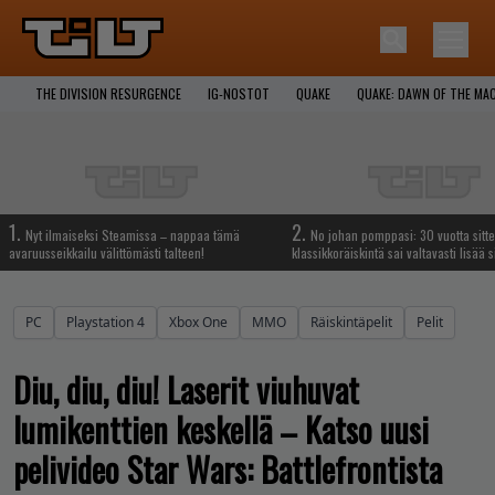
THE DIVISION RESURGENCE
IG-NOSTOT
QUAKE
QUAKE: DAWN OF THE MA
1.
2.
Nyt ilmaiseksi Steamissa – nappaa tämä
No johan pomppasi: 30 vuotta sitte
avaruusseikkailu välittömästi talteen!
klassikkoräiskintä sai valtavasti lisää s
PC
Playstation 4
Xbox One
MMO
Räiskintäpelit
Pelit
Diu, diu, diu! Laserit viuhuvat
lumikenttien keskellä – Katso uusi
pelivideo Star Wars: Battlefrontista